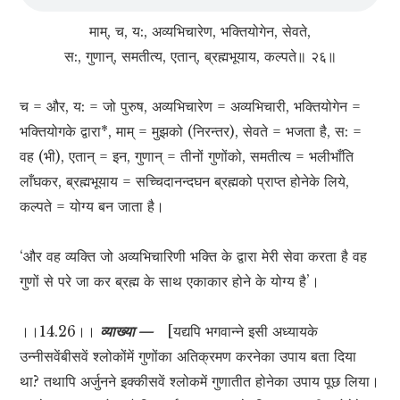
माम्, च, य:, अव्यभिचारेण, भक्तियोगेन, सेवते,
स:, गुणान्, समतीत्य, एतान्, ब्रह्मभूयाय, कल्पते॥ २६॥
च = और, य: = जो पुरुष, अव्यभिचारेण = अव्यभिचारी, भक्तियोगेन =
भक्तियोगके द्वारा*, माम् = मुझको (निरन्तर), सेवते = भजता है, स: =
वह (भी), एतान् = इन, गुणान् = तीनों गुणोंको, समतीत्य = भलीभाँति
लाँघकर, ब्रह्मभूयाय = सच्चिदानन्दघन ब्रह्मको प्राप्त होनेके लिये,
कल्पते = योग्य बन जाता है।
‘और वह व्यक्ति जो अव्यभिचारिणी भक्ति के द्वारा मेरी सेवा करता है वह
गुणों से परे जा कर ब्रह्म के साथ एकाकार होने के योग्य है’।
।।14.26।।
व्याख्या —
[यद्यपि भगवान्ने इसी अध्यायके
उन्नीसवेंबीसवें श्लोकोंमें गुणोंका अतिक्रमण करनेका उपाय बता दिया
था? तथापि अर्जुनने इक्कीसवें श्लोकमें गुणातीत होनेका उपाय पूछ लिया।