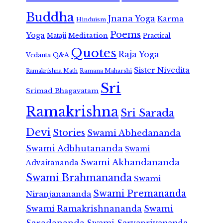
Buddha
Jnana Yoga
Karma
Hinduism
Poems
Yoga
Meditation
Mataji
Practical
Quotes
Raja Yoga
Vedanta
Q&A
Sister Nivedita
Ramana Maharshi
Ramakrishna Math
Sri
Srimad Bhagavatam
Ramakrishna
Sri Sarada
Devi
Stories
Swami Abhedananda
Swami Adbhutananda
Swami
Swami Akhandananda
Advaitananda
Swami Brahmananda
Swami
Swami Premananda
Niranjanananda
Swami Ramakrishnananda
Swami