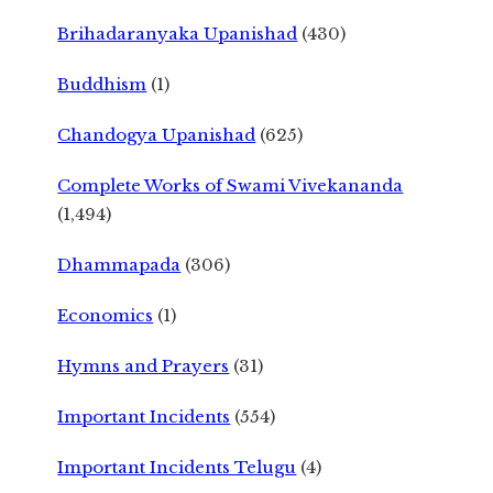
Brihadaranyaka Upanishad
(430)
Buddhism
(1)
Chandogya Upanishad
(625)
Complete Works of Swami Vivekananda
(1,494)
Dhammapada
(306)
Economics
(1)
Hymns and Prayers
(31)
Important Incidents
(554)
Important Incidents Telugu
(4)