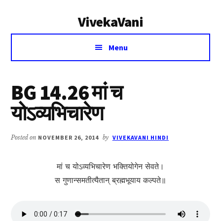
Additional
Skip
Skip
VivekaVani
to
to
menu
main
primary
Voice
content
sidebar
Menu
of
Vivekananda
BG 14.26 मां च
योऽव्यभिचारेण
Posted on
NOVEMBER 26, 2014
by
VIVEKAVANI HINDI
मां च योऽव्यभिचारेण भक्तियोगेन सेवते।
स गुणान्समतीत्यैता‍न् ब्रह्मभूयाय कल्पते॥