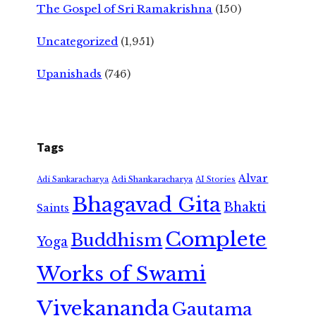
The Gospel of Sri Ramakrishna
(150)
Uncategorized
(1,951)
Upanishads
(746)
Tags
Alvar
Adi Shankaracharya
Adi Sankaracharya
AI Stories
Bhagavad Gita
Bhakti
Saints
Complete
Buddhism
Yoga
Works of Swami
Vivekananda
Gautama