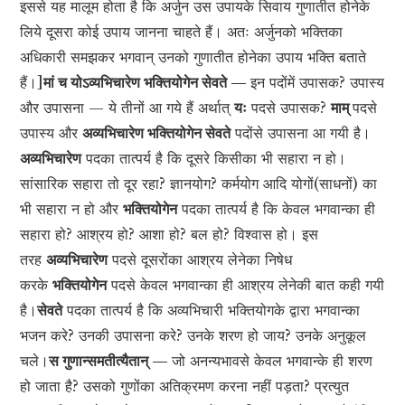
इससे यह मालूम होता है कि अर्जुन उस उपायके सिवाय गुणातीत होनेके
लिये दूसरा कोई उपाय जानना चाहते हैं। अतः अर्जुनको भक्तिका
अधिकारी समझकर भगवान् उनको गुणातीत होनेका उपाय भक्ति बताते
हैं।]
मां च योऽव्यभिचारेण भक्तियोगेन सेवते —
इन पदोंमें उपासक? उपास्य
और उपासना — ये तीनों आ गये हैं अर्थात्
यः
पदसे उपासक?
माम्
पदसे
उपास्य और
अव्यभिचारेण भक्तियोगेन सेवते
पदोंसे उपासना आ गयी है।
अव्यभिचारेण
पदका तात्पर्य है कि दूसरे किसीका भी सहारा न हो।
सांसारिक सहारा तो दूर रहा? ज्ञानयोग? कर्मयोग आदि योगों(साधनों) का
भी सहारा न हो और
भक्तियोगेन
पदका तात्पर्य है कि केवल भगवान्का ही
सहारा हो? आश्रय हो? आशा हो? बल हो? विश्वास हो। इस
तरह
अव्यभिचारेण
पदसे दूसरोंका आश्रय लेनेका निषेध
करके
भक्तियोगेन
पदसे केवल भगवान्का ही आश्रय लेनेकी बात कही गयी
है।
सेवते
पदका तात्पर्य है कि अव्यभिचारी भक्तियोगके द्वारा भगवान्का
भजन करे? उनकी उपासना करे? उनके शरण हो जाय? उनके अनुकूल
चले।
स गुणान्समतीत्यैतान् —
जो अनन्यभावसे केवल भगवान्के ही शरण
हो जाता है? उसको गुणोंका अतिक्रमण करना नहीं पड़ता? प्रत्युत