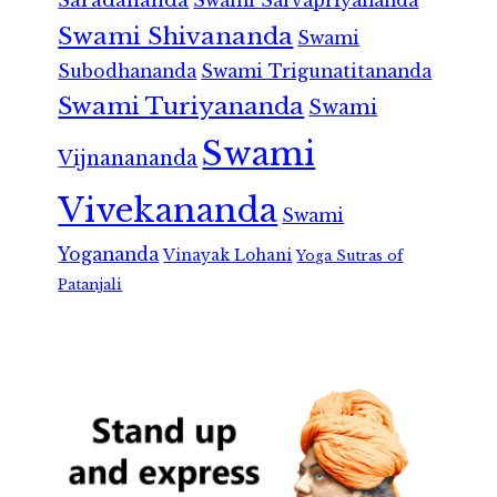
Saradananda
Swami Sarvapriyananda
Swami Shivananda
Swami
Subodhananda
Swami Trigunatitananda
Swami Turiyananda
Swami
Swami
Vijnanananda
Vivekananda
Swami
Yogananda
Vinayak Lohani
Yoga Sutras of
Patanjali