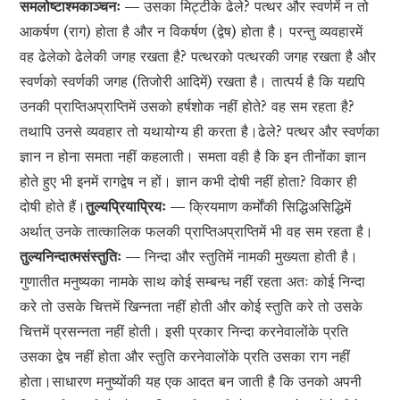
समलोष्टाश्मकाञ्चनः —
उसका मिट्टीके ढेले? पत्थर और स्वर्णमें न तो
आकर्षण (राग) होता है और न विकर्षण (द्वेष) होता है। परन्तु व्यवहारमें
वह ढेलेको ढेलेकी जगह रखता है? पत्थरको पत्थरकी जगह रखता है और
स्वर्णको स्वर्णकी जगह (तिजोरी आदिमें) रखता है। तात्पर्य है कि यद्यपि
उनकी प्राप्तिअप्राप्तिमें उसको हर्षशोक नहीं होते? वह सम रहता है?
तथापि उनसे व्यवहार तो यथायोग्य ही करता है।ढेले? पत्थर और स्वर्णका
ज्ञान न होना समता नहीं कहलाती। समता वही है कि इन तीनोंका ज्ञान
होते हुए भी इनमें रागद्वेष न हों। ज्ञान कभी दोषी नहीं होता? विकार ही
दोषी होते हैं।
तुल्यप्रियाप्रियः —
क्रियमाण कर्मोंकी सिद्धिअसिद्धिमें
अर्थात् उनके तात्कालिक फलकी प्राप्तिअप्राप्तिमें भी वह सम रहता है।
तुल्यनिन्दात्मसंस्तुतिः —
निन्दा और स्तुतिमें नामकी मुख्यता होती है।
गुणातीत मनुष्यका नामके साथ कोई सम्बन्ध नहीं रहता अतः कोई निन्दा
करे तो उसके चित्तमें खिन्नता नहीं होती और कोई स्तुति करे तो उसके
चित्तमें प्रसन्नता नहीं होती। इसी प्रकार निन्दा करनेवालोंके प्रति
उसका द्वेष नहीं होता और स्तुति करनेवालोंके प्रति उसका राग नहीं
होता।साधारण मनुष्योंकी यह एक आदत बन जाती है कि उनको अपनी