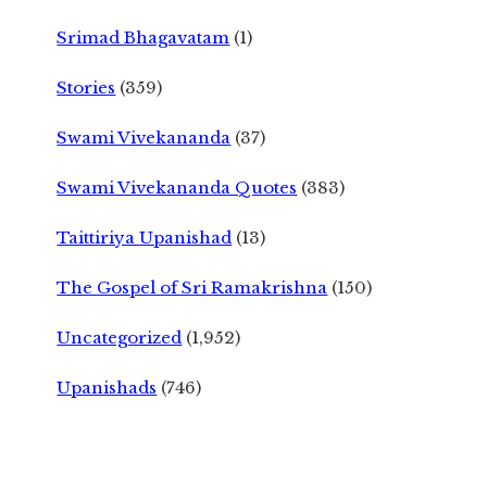
Srimad Bhagavatam
(1)
Stories
(359)
Swami Vivekananda
(37)
Swami Vivekananda Quotes
(383)
Taittiriya Upanishad
(13)
The Gospel of Sri Ramakrishna
(150)
Uncategorized
(1,952)
Upanishads
(746)