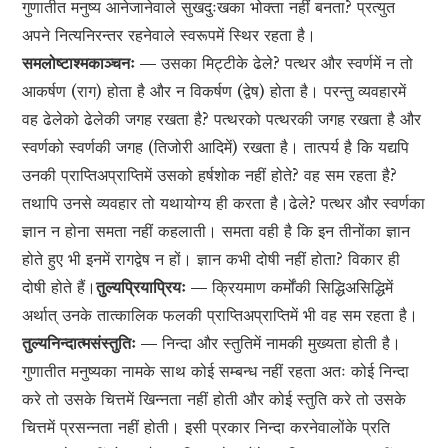
गुणातीत मनुष्य आनेजानेवाले सुखदुःखका भोक्ता नहीं बनता? प्रत्युत
अपने नित्यनिरन्तर रहनेवाले स्वरूपमें स्थिर रहता है।
समलोष्टाश्मकाञ्चनः —
उसका मिट्टीके ढेले? पत्थर और स्वर्णमें न तो
आकर्षण (राग) होता है और न विकर्षण (द्वेष) होता है। परन्तु व्यवहारमें
वह ढेलेको ढेलेकी जगह रखता है? पत्थरको पत्थरकी जगह रखता है और
स्वर्णको स्वर्णकी जगह (तिजोरी आदिमें) रखता है। तात्पर्य है कि यद्यपि
उनकी प्राप्तिअप्राप्तिमें उसको हर्षशोक नहीं होते? वह सम रहता है?
तथापि उनसे व्यवहार तो यथायोग्य ही करता है।ढेले? पत्थर और स्वर्णका
ज्ञान न होना समता नहीं कहलाती। समता वही है कि इन तीनोंका ज्ञान
होते हुए भी इनमें रागद्वेष न हों। ज्ञान कभी दोषी नहीं होता? विकार ही
दोषी होते हैं।
तुल्यप्रियाप्रियः —
क्रियमाण कर्मोंकी सिद्धिअसिद्धिमें
अर्थात् उनके तात्कालिक फलकी प्राप्तिअप्राप्तिमें भी वह सम रहता है।
तुल्यनिन्दात्मसंस्तुतिः —
निन्दा और स्तुतिमें नामकी मुख्यता होती है।
गुणातीत मनुष्यका नामके साथ कोई सम्बन्ध नहीं रहता अतः कोई निन्दा
करे तो उसके चित्तमें खिन्नता नहीं होती और कोई स्तुति करे तो उसके
चित्तमें प्रसन्नता नहीं होती। इसी प्रकार निन्दा करनेवालोंके प्रति