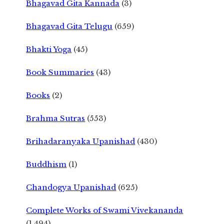
Bhagavad Gita Kannada
(3)
Bhagavad Gita Telugu
(659)
Bhakti Yoga
(45)
Book Summaries
(43)
Books
(2)
Brahma Sutras
(553)
Brihadaranyaka Upanishad
(430)
Buddhism
(1)
Chandogya Upanishad
(625)
Complete Works of Swami Vivekananda
(1,494)