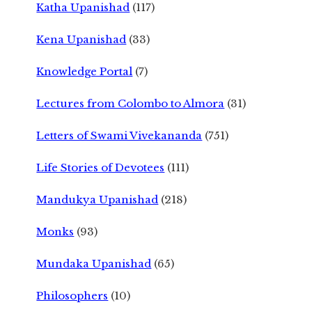
Katha Upanishad
(117)
Kena Upanishad
(33)
Knowledge Portal
(7)
Lectures from Colombo to Almora
(31)
Letters of Swami Vivekananda
(751)
Life Stories of Devotees
(111)
Mandukya Upanishad
(218)
Monks
(93)
Mundaka Upanishad
(65)
Philosophers
(10)