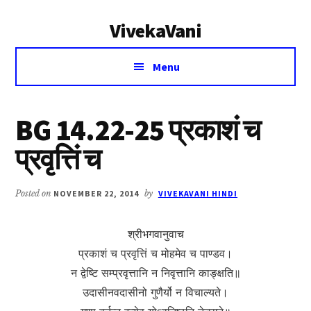
Additional
Skip
Skip
VivekaVani
to
to
menu
main
primary
Voice
content
sidebar
Menu
of
Vivekananda
BG 14.22-25 प्रकाशं च
प्रवृत्तिं च
Posted on
NOVEMBER 22, 2014
by
VIVEKAVANI HINDI
श्रीभगवानुवाच
प्रकाशं च प्रवृत्तिं च मोहमेव च पाण्डव।
न द्वेष्टि सम्प्रवृत्तानि न निवृत्तानि काङ्क्षति॥
उदासीनवदासीनो गुणैर्यो न विचाल्यते।