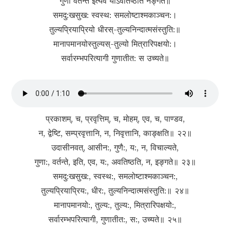
गुणा वर्तन्त इत्येव योऽवतिष्ठति नेङ्गते॥
समदु:खसुख: स्वस्थ: समलोष्टाश्मकाञ्चन:।
तुल्यप्रियाप्रियो धीर‍‍‍स्-तुल्यनिन्दात्मसंस्तुति:॥
मानापमानयोस्तुल्य‍‍‍स्-तुल्यो मित्रारिपक्षयो:।
सर्वारम्भपरित्यागी गुणातीत: स उच्यते॥
प्रकाशम्, च, प्रवृत्तिम्, च, मोहम्, एव, च, पाण्डव,
न, द्वेष्टि, सम्प्रवृत्तानि, न, निवृत्तानि, काङ्क्षति॥ २२॥
उदासीनवत्, आसीन:, गुणै:, य:, न, विचाल्यते,
गुणा:, वर्तन्ते, इति, एव, य:, अवतिष्ठति, न, इङ्गते॥ २३॥
समदु:खसुख:, स्वस्थ:, समलोष्टाश्मकाञ्चन:,
तुल्यप्रियाप्रिय:, धीर:, तुल्यनिन्दात्मसंस्तुति:॥ २४॥
मानापमानयो:, तुल्य:, तुल्य:, मित्रारिपक्षयो:,
सर्वारम्भपरित्यागी, गुणातीत:, स:, उच्यते॥ २५॥