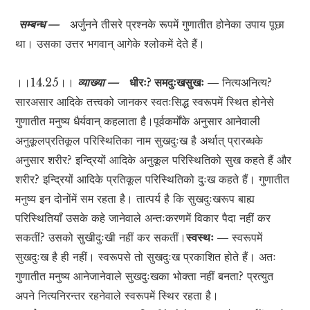
सम्बन्ध —
अर्जुनने तीसरे प्रश्नके रूपमें गुणातीत होनेका उपाय पूछा
था। उसका उत्तर भगवान् आगेके श्लोकमें देते हैं।
।।14.25।।
व्याख्या —
धीरः? समदुःखसुखः —
नित्यअनित्य?
सारअसार आदिके तत्त्वको जानकर स्वतःसिद्ध स्वरूपमें स्थित होनेसे
गुणातीत मनुष्य धैर्यवान् कहलाता है।पूर्वकर्मोंके अनुसार आनेवाली
अनुकूलप्रतिकूल परिस्थितिका नाम सुखदुःख है अर्थात् प्रारब्धके
अनुसार शरीर? इन्द्रियों आदिके अनुकूल परिस्थितिको सुख कहते हैं और
शरीर? इन्द्रियों आदिके प्रतिकूल परिस्थितिको दुःख कहते हैं। गुणातीत
मनुष्य इन दोनोंमें सम रहता है। तात्पर्य है कि सुखदुःखरूप बाह्य
परिस्थितियाँ उसके कहे जानेवाले अन्तःकरणमें विकार पैदा नहीं कर
सकतीं? उसको सुखीदुःखी नहीं कर सकतीं।
स्वस्थः —
स्वरूपमें
सुखदुःख है ही नहीं। स्वरूपसे तो सुखदुःख प्रकाशित होते हैं। अतः
गुणातीत मनुष्य आनेजानेवाले सुखदुःखका भोक्ता नहीं बनता? प्रत्युत
अपने नित्यनिरन्तर रहनेवाले स्वरूपमें स्थिर रहता है।