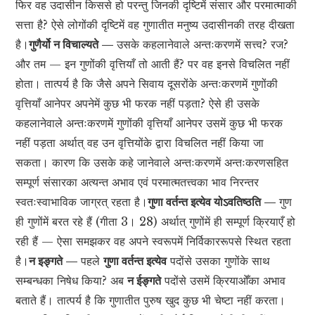
फिर वह उदासीन किससे हो परन्तु जिनकी दृष्टिमें संसार और परमात्माकी
सत्ता है? ऐसे लोगोंकी दृष्टिमें वह गुणातीत मनुष्य उदासीनकी तरह दीखता
है।
गुणैर्यो न विचाल्यते —
उसके कहलानेवाले अन्तःकरणमें सत्त्व? रज?
और तम — इन गुणोंकी वृत्तियाँ तो आती हैं? पर वह इनसे विचलित नहीं
होता। तात्पर्य है कि जैसे अपने सिवाय दूसरोंके अन्तःकरणमें गुणोंकी
वृत्तियाँ आनेपर अपनेमें कुछ भी फरक नहीं पड़ता? ऐसे ही उसके
कहलानेवाले अन्तःकरणमें गुणोंकी वृत्तियाँ आनेपर उसमें कुछ भी फरक
नहीं पड़ता अर्थात् वह उन वृत्तियोंके द्वारा विचलित नहीं किया जा
सकता। कारण कि उसके कहे जानेवाले अन्तःकरणमें अन्तःकरणसहित
सम्पूर्ण संसारका अत्यन्त अभाव एवं परमात्मतत्त्वका भाव निरन्तर
स्वतःस्वाभाविक जाग्रत् रहता है।
गुणा वर्तन्त इत्येव योऽवतिष्ठति —
गुण
ही गुणोंमें बरत रहे हैं (गीता 3। 28) अर्थात् गुणोंमें ही सम्पूर्ण क्रियाएँ हो
रही हैं — ऐसा समझकर वह अपने स्वरूपमें निर्विकाररूपसे स्थित रहता
है।
न इङ्गते —
पहले
गुणा वर्तन्त इत्येव
पदोंसे उसका गुणोंके साथ
सम्बन्धका निषेध किया? अब
न ईङ्गते
पदोंसे उसमें क्रियाओँका अभाव
बताते हैं। तात्पर्य है कि गुणातीत पुरुष खुद कुछ भी चेष्टा नहीं करता।