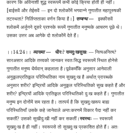
कारण कि अविनाशी शुद्ध स्वरूपमें कभी कोई क्रिया होती ही नहीं।
[बाईसवें और तेईसवें — इन दो श्लोकोंमें भगवान्ने गुणातीत महापुरुषकी
तटस्थता? निर्लिप्तताका वर्णन किया है।]
सम्बन्ध —
इक्कीसवें
श्लोकमें अर्जुनने दूसरे प्रश्नके रूपमें गुणातीत मनुष्यके आचरण पूछे थे।
उसका उत्तर अब आगेके दो श्लोकोंमें देते हैं।
।।14.24।।
व्याख्या —
धीरः? समदुःखसुखः —
नित्यअनित्य?
सारअसार आदिके तत्त्वको जानकर स्वतःसिद्ध स्वरूपमें स्थित होनेसे
गुणातीत मनुष्य धैर्यवान् कहलाता है।पूर्वकर्मोंके अनुसार आनेवाली
अनुकूलप्रतिकूल परिस्थितिका नाम सुखदुःख है अर्थात् प्रारब्धके
अनुसार शरीर? इन्द्रियों आदिके अनुकूल परिस्थितिको सुख कहते हैं और
शरीर? इन्द्रियों आदिके प्रतिकूल परिस्थितिको दुःख कहते हैं। गुणातीत
मनुष्य इन दोनोंमें सम रहता है। तात्पर्य है कि सुखदुःखरूप बाह्य
परिस्थितियाँ उसके कहे जानेवाले अन्तःकरणमें विकार पैदा नहीं कर
सकतीं? उसको सुखीदुःखी नहीं कर सकतीं।
स्वस्थः —
स्वरूपमें
सुखदुःख है ही नहीं। स्वरूपसे तो सुखदुःख प्रकाशित होते हैं। अतः