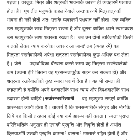
पड़ता। वस्तुतः मित्र और शत्रुकी भावनाके कारण ही व्यवहारमें पक्षपात
होता है। गुणातीत मनुष्यके कहलानेवाले अन्तःकरणमें मित्रशत्रुकी
भावना ही नहीं होती अतः उसके व्यवहारमें पक्षपात नहीं होता।एक व्यक्ति
उस महापुरुषके साथ मित्रता रखता है और दूसरा व्यक्ति अपने स्वभाववश
उस महापुरुषके साथ शत्रुता रखता है। जब उन दोनों व्यक्तियोंकी किसी
बातको लेकर न्याय करनेका अवसर आ जाय? तब (व्यवहारमें) वह
मित्रता रखनेवालेकी अपेक्षा शत्रुता रखनेवालेका कुछ अधिक पक्ष लेता
है। जैसे — पदार्थादिका बँटवारा करते समय वह मित्रता रखनेवालेको
कम (उतना ही? जितना वह प्रसन्नतापूर्वक सहन कर सकता हो) और
शत्रुता रखनेवालोंको कुछ ज्यादा पदार्थ देता है। यह भी समता ही
कहलाती है क्योंकि अपने पक्षवालोंके साथ न्याय और विपक्षवालोंके साथ
उदारता होनी चाहिये।
सर्वारम्भपरित्यागी —
वह महापुरुष सम्पूर्ण कर्मोंके
आरम्भका त्यागी होता है। तात्पर्य है कि धनसम्पत्तिके संग्रह और भोगोंके
लिये वह किसी तरहका कोई नया कर्म आरम्भ नहीं करता। स्वतः प्राप्त
परिस्थितिके अनुसार ही उसकी प्रवृत्ति और निवृत्ति होती है अर्थात
क्रियाओंमें उसकी प्रवृत्ति कामना? वासना? ममतासे रहित होती है और