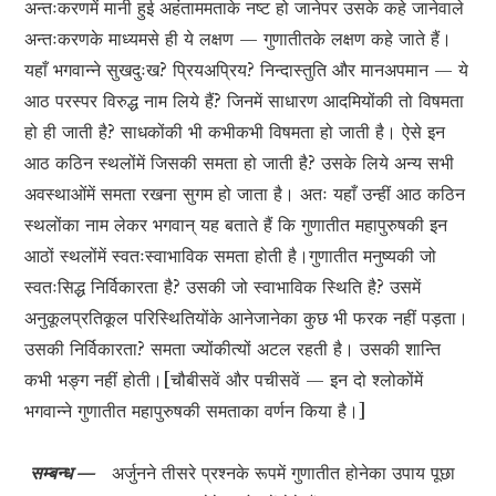
अन्तःकरणमें मानी हुई अहंताममताके नष्ट हो जानेपर उसके कहे जानेवाले
अन्तःकरणके माध्यमसे ही ये लक्षण — गुणातीतके लक्षण कहे जाते हैं।
यहाँ भगवान्ने सुखदुःख? प्रियअप्रिय? निन्दास्तुति और मानअपमान — ये
आठ परस्पर विरुद्ध नाम लिये हैं? जिनमें साधारण आदमियोंकी तो विषमता
हो ही जाती है? साधकोंकी भी कभीकभी विषमता हो जाती है। ऐसे इन
आठ कठिन स्थलोंमें जिसकी समता हो जाती है? उसके लिये अन्य सभी
अवस्थाओंमें समता रखना सुगम हो जाता है। अतः यहाँ उन्हीं आठ कठिन
स्थलोंका नाम लेकर भगवान् यह बताते हैं कि गुणातीत महापुरुषकी इन
आठों स्थलोंमें स्वतःस्वाभाविक समता होती है।गुणातीत मनुष्यकी जो
स्वतःसिद्ध निर्विकारता है? उसकी जो स्वाभाविक स्थिति है? उसमें
अनुकूलप्रतिकूल परिस्थितियोंके आनेजानेका कुछ भी फरक नहीं पड़ता।
उसकी निर्विकारता? समता ज्योंकीत्यों अटल रहती है। उसकी शान्ति
कभी भङ्ग नहीं होती।[चौबीसवें और पचीसवें — इन दो श्लोकोंमें
भगवान्ने गुणातीत महापुरुषकी समताका वर्णन किया है।]
सम्बन्ध —
अर्जुनने तीसरे प्रश्नके रूपमें गुणातीत होनेका उपाय पूछा