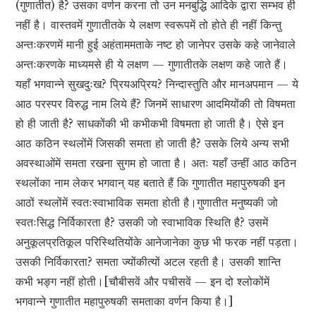
(गुणातीत) है? उसका वर्णन करना तो उन मनबुद्धि आदिके द्वारा सम्भव ही
नहीं है। वास्तवमें गुणातीतके ये लक्षण स्वरूपमें तो होते ही नहीं किन्तु
अन्तःकरणमें मानी हुई अहंताममताके नष्ट हो जानेपर उसके कहे जानेवाले
अन्तःकरणके माध्यमसे ही ये लक्षण — गुणातीतके लक्षण कहे जाते हैं।
यहाँ भगवान्ने सुखदुःख? प्रियअप्रिय? निन्दास्तुति और मानअपमान — ये
आठ परस्पर विरुद्ध नाम लिये हैं? जिनमें साधारण आदमियोंकी तो विषमता
हो ही जाती है? साधकोंकी भी कभीकभी विषमता हो जाती है। ऐसे इन
आठ कठिन स्थलोंमें जिसकी समता हो जाती है? उसके लिये अन्य सभी
अवस्थाओंमें समता रखना सुगम हो जाता है। अतः यहाँ उन्हीं आठ कठिन
स्थलोंका नाम लेकर भगवान् यह बताते हैं कि गुणातीत महापुरुषकी इन
आठों स्थलोंमें स्वतःस्वाभाविक समता होती है।गुणातीत मनुष्यकी जो
स्वतःसिद्ध निर्विकारता है? उसकी जो स्वाभाविक स्थिति है? उसमें
अनुकूलप्रतिकूल परिस्थितियोंके आनेजानेका कुछ भी फरक नहीं पड़ता।
उसकी निर्विकारता? समता ज्योंकीत्यों अटल रहती है। उसकी शान्ति
कभी भङ्ग नहीं होती।[चौबीसवें और पचीसवें — इन दो श्लोकोंमें
भगवान्ने गुणातीत महापुरुषकी समताका वर्णन किया है।]