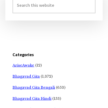
Sidebar
this
website
Categories
AriseAwake
(12)
Bhagavad Gita
(1,372)
Bhagavad Gita Bengali
(653)
Bhagavad Gita Hindi
(153)