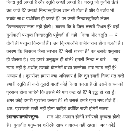
निन्दा बुरी लगती है और स्तुति अच्छी लगती है। परन्तु जो गुणोंसे ऊँचे
उठ जाते हैं? उनको निन्दास्तुतिका ज्ञान तो होता है और वे बर्ताव भी
सबके साथ यथोचित ही करते हैं? पर उनमें निन्दास्तुतिको लेकर
खिन्नताप्रसन्नता नहीं होती। कारण कि वे जिस तत्त्वमें स्थित हैं? वहाँ
गुणोंवाली परकृत निन्दास्तुति पहुँचती ही नहीं।निन्दा और स्तुति — ये
दोनों ही परकृत क्रियाएँ हैं। उन क्रियाओंसे राजीनाराज होना गलती है।
कारण कि जिसका जैसा स्वभाव है? जैसी धारणा है? वह उसके अनुसार
ही बोलता है। वह हमारे अनुकूल ही बोले? हमारी निन्दा न करे — यह
न्याय नहीं है अर्थात् उसको बोलनेमें बाध्य करनेका भाव न्याय नहीं है?
अन्याय है। दूसरोंपर हमारा क्या अधिकार है कि तुम हमारी निन्दा मत करो
हमारी स्तुति ही करो दूसरी बात? कोई निन्दा करता है तो उसमें साधकको
प्रसन्न होना चाहिये कि इससे मेरे पाप कट रहे हैं? मैं शुद्ध हो रहा हूँ।
अगर कोई हमारी प्रशंसा करता है? तो उससे हमारे पुण्य नष्ट होते हैं।
अतः प्रशंसामें राजी नहीं होना चाहिये क्योंकि राजी होनेमें खतरा
है
मानापमानयोस्तुल्यः —
मान और अपमान होनेमें शरीरकी मुख्यता होती
है। गुणातीत मनुष्यका शरीरके साथ तादात्म्य नहीं रहता। अतः कोई