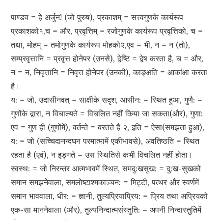
पाण्डव = हे अर्जुन! (जो पुरुष), प्रकाशम् = सत्त्वगुणके कार्यरूप
प्रकाशको१,च = और, प्रवृत्तिम् = रजोगुणके कार्यरूप प्रवृत्तिको, च =
तथा, मोहम् = तमोगुणके कार्यरूप मोहको२,एव = भी, न = न (तो),
सम्प्रवृत्तानि = प्रवृत्त होनेपर (उनसे), द्वेष्टि = द्वेष करता है, च = और,
न = न, निवृत्तानि = निवृत्त होनेपर (उनकी), काङ्क्षति = आकांक्षा करता
है।
य: = जो, उदासीनवत् = साक्षीके सदृश, आसीन: = स्थित हुआ, गुणै: =
गुणोंके द्वारा, न विचाल्यते = विचलित नहीं किया जा सकता(और), गुणा:
एव = गुण ही (गुणोंमें), वर्तन्ते = बरतते हैं २, इति = ऐसा(समझता हुआ),
य: = जो (सच्चिदानन्दघन परमात्मामें एकीभावसे), अवतिष्ठति = स्थित
रहता है (एवं), न इङ्गते = उस स्थितिसे कभी विचलित नहीं होता।
स्वस्थ: = जो निरन्तर आत्मभावमें स्थित, समदु:खसुख: = दु:ख-सुखको
समान समझनेवाला, समलोष्टाश्मकाञ्चन: = मिट्टी, पत्थर और स्वर्णमें
समान भाववाला, धीर: = ज्ञानी, तुल्यप्रियाप्रिय: = प्रिय तथा अप्रियको
एक-सा माननेवाला (और), तुल्यनिन्दात्मसंस्तुति: = अपनी निन्दास्तुतिमें