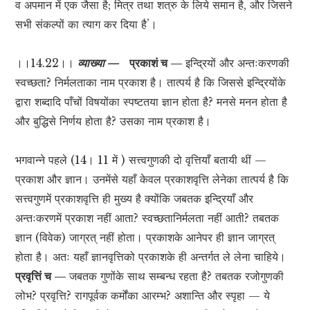
व अपमान में एक जैसा है; मित्र तथा शत्रु के लिये समान है, और जिसने
सभी संकल्पों का त्याग कर दिया है’।
।।14.22।।
व्याख्या —
प्रकाशं च —
इन्द्रियों और अन्तःकरणकी
स्वच्छता? निर्मलताका नाम प्रकाश है। तात्पर्य है कि जिससे इन्द्रियोंके
द्वारा शब्दादि पाँचों विषयोंका स्पष्टतया ज्ञान होता है? मनसे मनन होता है
और बुद्धिसे निर्णय होता है? उसका नाम प्रकाश है।
भगवान्ने पहले (14। 11 में ) सत्त्वगुणकी दो वृत्तियाँ बतायी थीं —
प्रकाश और ज्ञान। उनमेंसे यहाँ केवल प्रकाशवृत्ति लेनेका तात्पर्य है कि
सत्त्वगुणमें प्रकाशवृत्ति ही मुख्य है क्योंकि जबतक इन्द्रियाँ और
अन्तःकरणमें प्रकाश नहीं आता? स्वच्छतानिर्मलता नहीं आती? तबतक
ज्ञान (विवेक) जाग्रत् नहीं होता। प्रकाशके आनेपर ही ज्ञान जाग्रत्
होता है। अतः यहाँ ज्ञानवृत्तिको प्रकाशके ही अन्तर्गत ले लेना चाहिये।
प्रवृत्तिं च —
जबतक गुणोंके साथ सम्बन्ध रहता है? तबतक रजोगुणकी
लोभ? प्रवृत्ति? रागपूर्वक कर्मोंका आरम्भ? अशान्ति और स्पृहा — ये