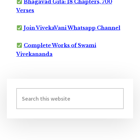
Bhagavad Gita: 18 Chapters, 700
Verses
Join VivekaVani Whatsapp Channel
Complete Works of Swami
Vivekananda
Primary
Sidebar
Search
this
website