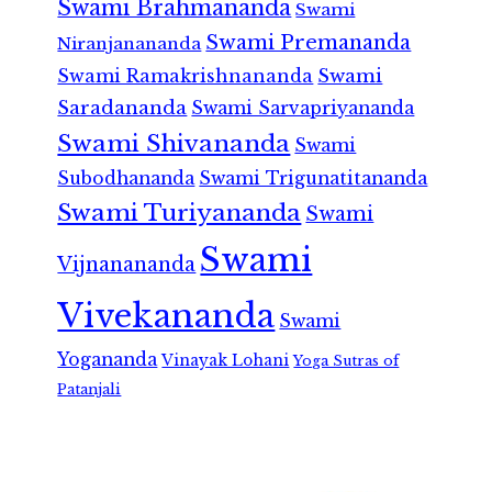
Swami Brahmananda
Swami
Swami Premananda
Niranjanananda
Swami Ramakrishnananda
Swami
Saradananda
Swami Sarvapriyananda
Swami Shivananda
Swami
Subodhananda
Swami Trigunatitananda
Swami Turiyananda
Swami
Swami
Vijnanananda
Vivekananda
Swami
Yogananda
Vinayak Lohani
Yoga Sutras of
Patanjali