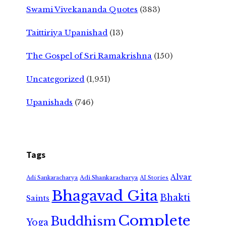
Swami Vivekananda Quotes
(383)
Taittiriya Upanishad
(13)
The Gospel of Sri Ramakrishna
(150)
Uncategorized
(1,951)
Upanishads
(746)
Tags
Alvar
Adi Shankaracharya
Adi Sankaracharya
AI Stories
Bhagavad Gita
Bhakti
Saints
Complete
Buddhism
Yoga