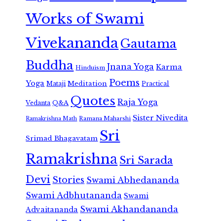
Works of Swami
Vivekananda
Gautama
Buddha
Jnana Yoga
Karma
Hinduism
Poems
Yoga
Meditation
Mataji
Practical
Quotes
Raja Yoga
Vedanta
Q&A
Sister Nivedita
Ramana Maharshi
Ramakrishna Math
Sri
Srimad Bhagavatam
Ramakrishna
Sri Sarada
Devi
Stories
Swami Abhedananda
Swami Adbhutananda
Swami
Swami Akhandananda
Advaitananda