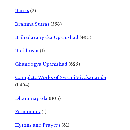
Books
(2)
Brahma Sutras
(553)
Brihadaranyaka Upanishad
(430)
Buddhism
(1)
Chandogya Upanishad
(625)
Complete Works of Swami Vivekananda
(1,494)
Dhammapada
(306)
Economics
(1)
Hymns and Prayers
(31)