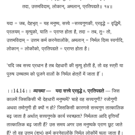
तदा, उत्तमविदाम्, लोकान्, अमलान्, प्रतिपद्यते॥ १४॥
यदा = जब, देहभृत् = यह मनुष्य, सत्त्वे =सत्त्वगुणकी, प्रवृद्धे = वृद्धिमें,
प्रलयम् = मृत्युको, याति = प्राप्त होता है, तदा = तब, तु= तो,
उत्तमविदाम् = उत्तम कर्म करनेवालोंके, अमलान् = निर्मल दिव्य स्वर्गादि,
लोकान् = लोकोंको, प्रतिपद्यते = प्राप्त होता है।
‘यदि जब सत्त्व प्रधान है तब देहधारी की मृत्यु होती है, तो वह स्त्री या
पुरुष उच्चतम को पूजने वालों के निर्मल क्षेत्रों में जाता है’।
।।14.14।।
व्याख्या —
यदा सत्त्वे प्रवृद्धे ৷৷. प्रतिपद्यते —
जिस
कालमें जिसकिसी भी देहधारी मनुष्यमें? चाहे वह सत्त्वगुणी? रजोगुणी
अथवा तमोगुणी ही क्यों न हो? जिसकिसी कारणसे सत्त्वगुण तात्कालिक
बढ़ जाता है अर्थात् सत्त्वगुणके कार्य स्वच्छता? निर्मलता आदि वृत्तियाँ
तात्कालिक बढ़ जाती हैं? उस समय अगर उस मनुष्यके प्राण छूट जाते
हैं? तो वह उत्तम (शुभ) कर्म करनेवालोंके निर्मल लोकोंमें चला जाता है।