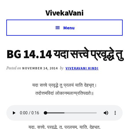
Additional
Skip
Skip
VivekaVani
to
to
menu
main
primary
Voice
content
sidebar
Menu
of
Vivekananda
BG 14.14 यदा सत्त्वे प्रवृद्धे तु
Posted on
NOVEMBER 14, 2014
by
VIVEKAVANI HINDI
यदा सत्त्वे प्रवृद्धे तु प्रलयं याति देहभृत्।
तदोत्तमविदां लोका‍नमलान्प्रतिपद्यते॥
यदा, सत्त्वे, प्रवृद्धे, तु, प्रलयम्, याति, देहभृत्,