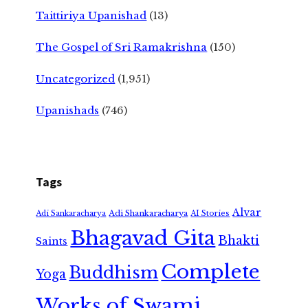
Taittiriya Upanishad
(13)
The Gospel of Sri Ramakrishna
(150)
Uncategorized
(1,951)
Upanishads
(746)
Tags
Alvar
Adi Shankaracharya
Adi Sankaracharya
AI Stories
Bhagavad Gita
Bhakti
Saints
Complete
Buddhism
Yoga
Works of Swami