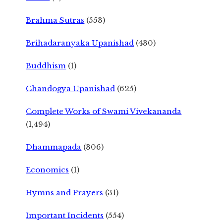
Brahma Sutras
(553)
Brihadaranyaka Upanishad
(430)
Buddhism
(1)
Chandogya Upanishad
(625)
Complete Works of Swami Vivekananda
(1,494)
Dhammapada
(306)
Economics
(1)
Hymns and Prayers
(31)
Important Incidents
(554)