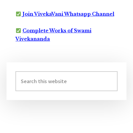
Join VivekaVani Whatsapp Channel
Complete Works of Swami
Vivekananda
Primary
Sidebar
Search
this
website