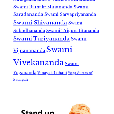
Swami Ramakrishnananda
Swami
Saradananda
Swami Sarvapriyananda
Swami Shivananda
Swami
Subodhananda
Swami Trigunatitananda
Swami Turiyananda
Swami
Swami
Vijnanananda
Vivekananda
Swami
Yogananda
Vinayak Lohani
Yoga Sutras of
Patanjali