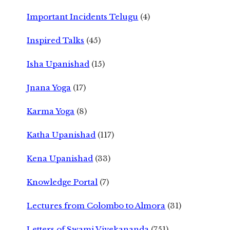
Important Incidents Telugu
(4)
Inspired Talks
(45)
Isha Upanishad
(15)
Jnana Yoga
(17)
Karma Yoga
(8)
Katha Upanishad
(117)
Kena Upanishad
(33)
Knowledge Portal
(7)
Lectures from Colombo to Almora
(31)
Letters of Swami Vivekananda
(751)