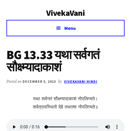
Additional
Skip
Skip
VivekaVani
to
to
menu
main
primary
Voice
content
sidebar
Menu
of
Vivekananda
BG 13.33 यथा सर्वगतं
सौक्ष्म्या‍दाकाशं
Posted on
DECEMBER 3, 2013
by
VIVEKAVANI HINDI
यथा सर्वगतं सौक्ष्म्या‍दाकाशं नोपलिप्यते।
सर्वत्रावस्थितो देहे तथात्मा नोपलिप्यते॥