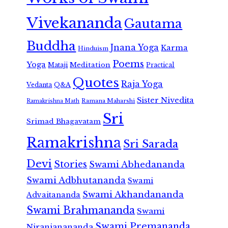
Vivekananda
Gautama
Buddha
Jnana Yoga
Karma
Hinduism
Poems
Yoga
Meditation
Mataji
Practical
Quotes
Raja Yoga
Vedanta
Q&A
Sister Nivedita
Ramana Maharshi
Ramakrishna Math
Sri
Srimad Bhagavatam
Ramakrishna
Sri Sarada
Devi
Stories
Swami Abhedananda
Swami Adbhutananda
Swami
Swami Akhandananda
Advaitananda
Swami Brahmananda
Swami
Swami Premananda
Niranjanananda