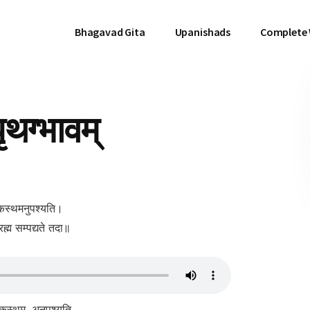
Bhagavad Gita
Upanishads
Complete
थग्भावम्
मेकस्थमनुपश्यति।
ह्म सम्पद्यते तदा॥
एकस्थम्, अनुपश्यति,