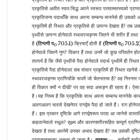
प्रकृतिसे अतीत स्वतःसिद्ध अपने स्वरूप परमात्मतत्त्वको प्राप्
प्रकृतिजन्य पदार्थोंके साथ अपना सम्बन्ध माननेसे ही उसको
प्रकृतिमें ही स्थित और प्रकृतिसे ही उत्पन्न देखता है? तब 
पृथ्वीसे उत्पन्न होनेवाले स्थावरजङ्गम जितने भी शरीर हैं तथा 
है
(टिप्पणी प
705.1)
क्रियाएँ होती हैं
(टिप्पणी प
705.2
0
0
होनेवाले जितने गुण? विकार हैं तथा उनमें जो कुछ परिवर्तन हो
तात्पर्य है कि जैसे पृथ्वीसे पैदा होनेवाले पदार्थ पृथ्वीमें ही स्थ
प्रकृतिसे पैदा होनेवाला सब संसार प्रकृतिमें ही स्थित रहनेसे
स्थावरजङ्गम प्राणियोंके रूपमें जो चेतनतत्त्व है? वह निरन्तर 
ही विकार क्यों न दीखें? पर वह सदा असङ्ग ही रहता है। ऐसा 
है।यह नियम है कि प्रकृतिके साथ अपना सम्बन्ध माननेके कारण स्
अलगअलग भावसे देखनेपर रागद्वेष पैदा हो जाते हैं। राग होनेपर उ
हैं। इस प्रकार दृष्टिके आगे रागद्वेषरूप परदा आ जानेसे वा
कहलानेवाले स्थूल? सूक्ष्म और कारणशरीरसहित सम्पूर्ण प्राणियो
देखता है तथा अपनेमें उनका अभाव देखता है? तब उसकी दृष्टि
परमात्मतत्त्वका अनुभव हो जाता है।
सम्बन्ध —
बाईसवें श्लोक