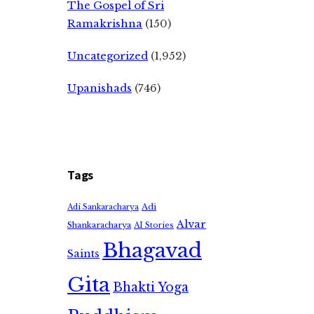
The Gospel of Sri
Ramakrishna
(150)
Uncategorized
(1,952)
Upanishads
(746)
Tags
Adi
Adi Sankaracharya
Alvar
Shankaracharya
AI Stories
Bhagavad
Saints
Gita
Bhakti Yoga