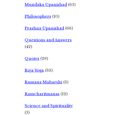
Mundaka Upanishad
(65)
Philosophers
(10)
Prashna Upanishad
(66)
Questions and Answers
(42)
Quotes
(29)
Raja Yoga
(33)
Ramana Maharshi
(3)
Ramcharitmanas
(12)
Science and Spirituality
(5)