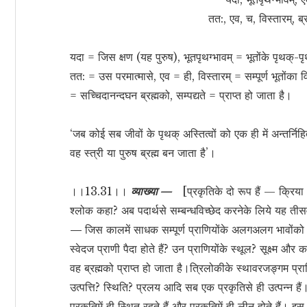
तत:, एव, च, विस्तारम्, ब्
यदा = जिस क्षण (यह पुरुष), भूतपृथग्भावम् = भूतोंके पृथक्-
तत: = उस परमात्मासे, एव = ही, विस्तारम् = सम्पूर्ण भूतोंका 
= सच्चिदानन्दघन ब्रह्मको, सम्पद्यते = प्राप्त हो जाता है।
‘जब कोई सब जीवों के पृथक् अस्तित्वों को एक ही में अन्तर्न
वह स्त्री या पुरुष ब्रह्म बन जाता है’।
।।13.31।।
व्याख्या —
[प्रकृतिके दो रूप हैं — क्रिया 
श्लोक कहा? अब पदार्थसे सम्बन्धविच्छेद करनेके लिये यह तीसव
—
जिस कालमें साधक सम्पूर्ण प्राणियोंके अलगअलग भावोंको 
स्वेदज प्राणी पैदा होते हैं? उन प्राणियोंके स्थूल? सूक्ष्म औ
वह ब्रह्मको प्राप्त हो जाता है।त्रिलोकीके स्थावरजङ्गम प्र
उत्पत्ति? स्थिति? प्रलय आदि सब एक प्रकृतिसे ही उत्पन्न हैं। सम
प्रकृतिमें ही स्थित रहते हैं और प्रकृतिमें ही लीन होते हैं। इस