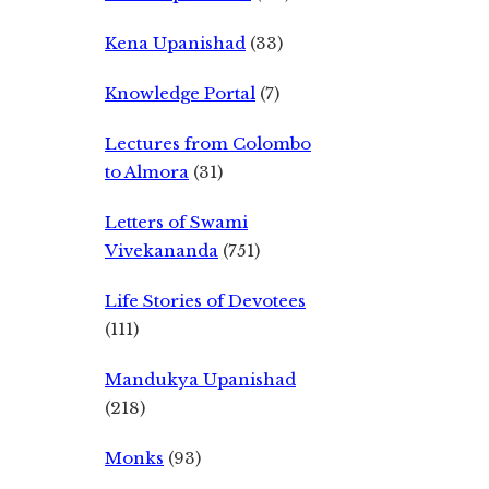
Kena Upanishad
(33)
Knowledge Portal
(7)
Lectures from Colombo
to Almora
(31)
Letters of Swami
Vivekananda
(751)
Life Stories of Devotees
(111)
Mandukya Upanishad
(218)
Monks
(93)