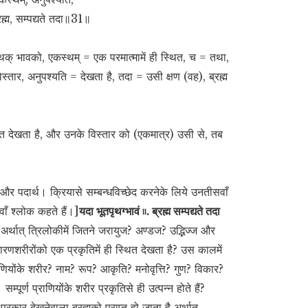
रह्म, सम्पद्यते तदा॥31॥
पृथक् भावको, एकस्थम् = एक परमात्मामें ही स्थित, च = तथा,
विस्तार, अनुपश्यति = देखता है, तदा = उसी क्षण (वह), ब्रह्म
िहित देखता है, और उनके विस्तार को (एकमात्र) उसी से, तब
और पदार्थ। क्रियासे सम्बन्धविच्छेद करनेके लिये उनतीसवाँ
ाँ श्लोक कहते हैं।]
यदा भूतपृथग्भावं ৷৷. ब्रह्म सम्पद्यते तदा
अर्थात् त्रिलोकीमें जितने जरायुज? अण्डज? उद्भिज्ज और
र कारणशरीरोंको एक प्रकृतिमें ही स्थित देखता है? उस कालमें
ाणियोंके शरीर? नाम? रूप? आकृति? मनोवृत्ति? गुण? विकार?
्पूर्ण प्राणियोंके शरीर प्रकृतिसे ही उत्पन्न होते हैं?
 प्रकार देखनेवाला ब्रह्मको प्राप्त हो जाता है अर्थात्