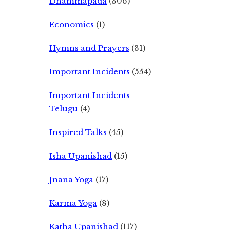
Dhammapada
(306)
Economics
(1)
Hymns and Prayers
(31)
Important Incidents
(554)
Important Incidents
Telugu
(4)
Inspired Talks
(45)
Isha Upanishad
(15)
Jnana Yoga
(17)
Karma Yoga
(8)
Katha Upanishad
(117)