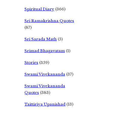
Spiritual Diary
(366)
Sri Ramakrishna Quotes
(87)
Sri Sarada Math
(5)
Srimad Bhagavatam
(1)
Stories
(359)
Swami Vivekananda
(37)
Swami Vivekananda
Quotes
(383)
Taittiriya Upanishad
(13)