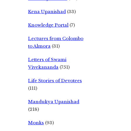
Kena Upanishad
(33)
Knowledge Portal
(7)
Lectures from Colombo
to Almora
(31)
Letters of Swami
Vivekananda
(751)
Life Stories of Devotees
(111)
Mandukya Upanishad
(218)
Monks
(93)