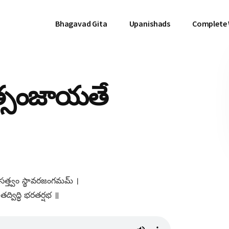
Bhagavad Gita
Upanishads
Complete
్సంజాయతే
త్త్వం స్థావరజంగమమ్​ ।
్​ తద్విద్ధి భరతర్షభ ॥