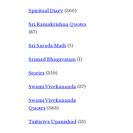
Spiritual Diary
(366)
Sri Ramakrishna Quotes
(87)
Sri Sarada Math
(5)
Srimad Bhagavatam
(1)
Stories
(359)
Swami Vivekananda
(37)
Swami Vivekananda
Quotes
(383)
Taittiriya Upanishad
(13)