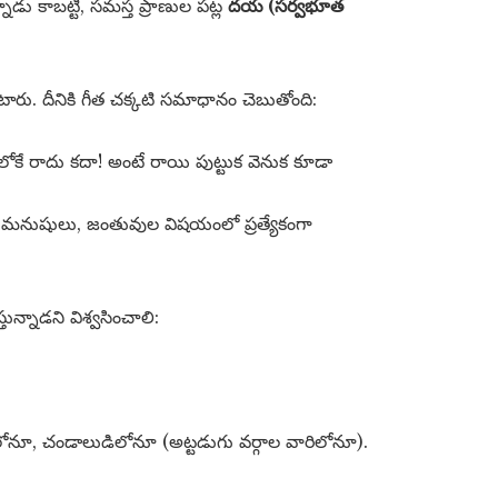
ాడు కాబట్టి, సమస్త ప్రాణుల పట్ల
దయ (సర్వభూత
తుంటారు. దీనికి గీత చక్కటి సమాధానం చెబుతోంది:
కే రాదు కదా! అంటే రాయి పుట్టుక వెనుక కూడా
లే మనుషులు, జంతువుల విషయంలో ప్రత్యేకంగా
ున్నాడని విశ్వసించాలి:
నూ, చండాలుడిలోనూ (అట్టడుగు వర్గాల వారిలోనూ).