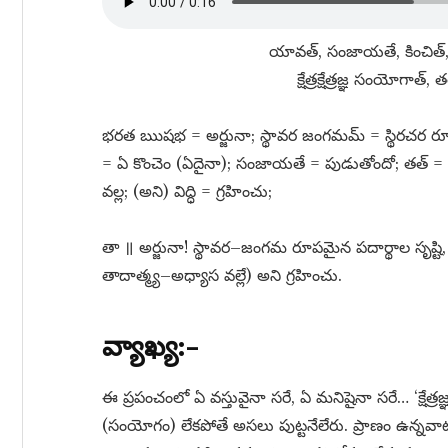
యావత్​, సంజాయతే, కించిత్​,
క్షేత్రక్షేత్రజ్ఞ సంయోగాత్
భరత ఋషభ = అర్జునా; స్థావర జంగమమ్​ = స్థిరచర రూపమైన
= ఏ కొంచెం (ఏదైనా); సంజాయతే = పుడుతోందో; తత్​ = అది; క్షే
వల్ల; (అని) విద్ధి = గ్రహించు;
తా ॥ అర్జునా! స్థావర–జంగమ రూపమైన పదార్థాల సృష్టి, క్ష
తాదాత్మ్య–అధ్యాస వల్లే) అని గ్రహించు.
వ్యాఖ్య:–
ఈ ప్రపంచంలో ఏ వస్తువైనా సరే, ఏ మనిషైనా సరే… ‘క్షేత్ర
(సంయోగం) లేకపోతే అసలు పుట్టనేలేరు. ప్రాణం ఉన్నవా