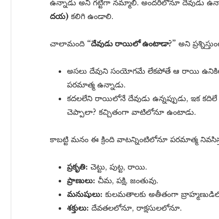
ఉన్నాడు అని గట్టిగా నమ్మాలి. అందరిలోనూ దేవుడు ఉన్న
దయ)
కలిగి ఉండాలి.
చాలామంది
“దేవుడు రాయిలో ఉంటాడా?”
అని ప్రశ్నిస్
అసలు దేవుని సంయోగమే లేకపోతే ఆ రాయి ఉనికిలో
పరమాత్మ ఉన్నాడు.
కదలలేని రాయిలోనే దేవుడు ఉన్నప్పుడు, ఇక కది
చెప్పాలా? కచ్చితంగా వాటిలోనూ ఉంటాడు.
కాబట్టి మనం ఈ క్రింది వాటన్నింటిలోనూ పరమాత్మ నివసిస్త
ప్రకృతి:
చెట్టు, పుట్ట, రాయి.
ప్రాణులు:
చీమ, పక్షి, జంతువు.
మనుషులు:
కులమతాలకు అతీతంగా బ్రాహ్మణుడిలో
శక్తులు:
దేవతలలోనూ, రాక్షసులలోనూ.