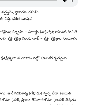
 సత్త్వమ్​, స్థావరజంగమమ్​,
​, తత్​, విద్ధి, భరత ఋషభ.
; సత్త్వమ్​ = పదార్థం (వస్తువు); యావత్​ కించిత్​
త్ర క్షేత్రజ్ఞ సంయోగాత్​ = క్షేత్ర, క్షేత్రజ్ఞుల సంయోగం
ేత్రక్షేత్రజ్ఞుల సంయోగం వల్లే* (అవివేక కృతమైన
జ్ఞుడు’ అనే పరమాత్మ (దేవుడు) స్పర్శ లేదా కలయిక
టిలోనూ (చర), ప్రాణం లేనివాటిలోనూ (అచర) దేవుడు