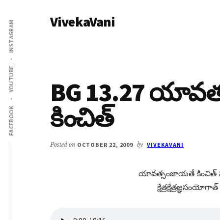
Additional
Skip
Skip
VivekaVani
to
to
menu
INSTAGRAM
main
primary
Voice
content
sidebar
of
Vivekananda
YOUTUBE
BG 13.27 యావత
కించిత్
FACEBOOK
Posted on
OCTOBER 22, 2009
by
VIVEKAVANI
యావత్సంజాయతే కించిత్​ స
క్షేత్రక్షేత్రజ్ఞసంయోగాత