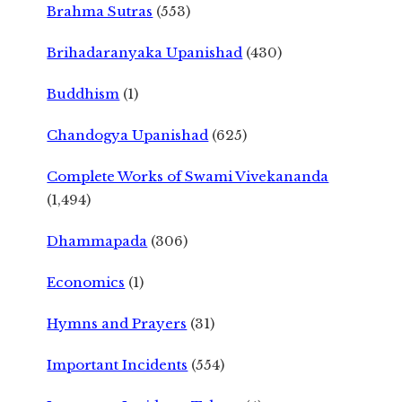
Brahma Sutras
(553)
Brihadaranyaka Upanishad
(430)
Buddhism
(1)
Chandogya Upanishad
(625)
Complete Works of Swami Vivekananda
(1,494)
Dhammapada
(306)
Economics
(1)
Hymns and Prayers
(31)
Important Incidents
(554)