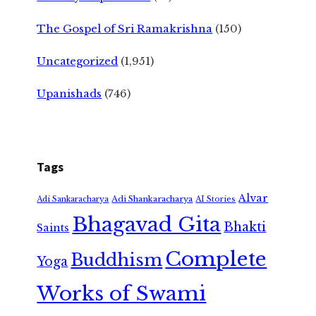
The Gospel of Sri Ramakrishna
(150)
Uncategorized
(1,951)
Upanishads
(746)
Tags
Alvar
Adi Shankaracharya
Adi Sankaracharya
AI Stories
Bhagavad Gita
Bhakti
Saints
Complete
Buddhism
Yoga
Works of Swami