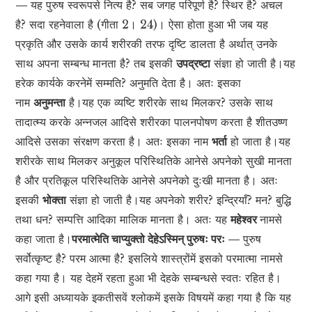
—
यह पुरुष स्वरूपसे नित्य है? सब जगह परिपूर्ण है? स्थिर है? अचल
है? सदा रहनेवाला है (गीता 2। 24)। ऐसा होता हुआ भी जब यह
प्रकृति और उसके कार्य शरीरकी तरफ दृष्टि डालता है अर्थात् उनके
साथ अपना सम्बन्ध मानता है? तब इसकी
उपद्रष्टा
संज्ञा हो जाती है।यह
हरेक कार्यके करनेमें सम्मति? अनुमति देता है। अतः इसका
नाम
अनुमन्ता
है।यह एक व्यष्टि शरीरके साथ मिलकर? उसके साथ
तादात्म्य करके अन्नजल आदिसे शरीरका पालनपोषण करता है शीतउष्ण
आदिसे उसका संरक्षण करता है। अतः इसका नाम
भर्ता
हो जाता है।यह
शरीरके साथ मिलकर अनुकूल परिस्थितिके आनेसे अपनेको सुखी मानता
है और प्रतिकूल परिस्थितिके आनेसे अपनेको दुःखी मानता है। अतः
इसकी
भोक्ता
संज्ञा हो जाती है।यह अपनेको शरीर? इन्द्रियाँ? मन? बुद्धि
तथा धन? सम्पत्ति आदिका मालिक मानता है। अतः यह
महेश्वर
नामसे
कहा जाता है।
परमात्मेति चाप्युक्तो देहेऽस्मिन् पुरुषः परः —
पुरुष
सर्वोत्कृष्ट है? परम आत्मा है? इसलिये शास्त्रोंमें इसको परमात्मा नामसे
कहा गया है। यह देहमें रहता हुआ भी देहके सम्बन्धसे स्वतः रहित है।
आगे इसी अध्यायके इकतीसवें श्लोकमें इसके विषयमें कहा गया है कि यह