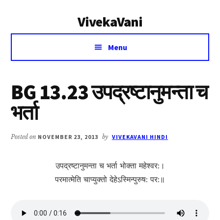
Additional
Skip
Skip
VivekaVani
to
to
menu
main
primary
Voice
content
sidebar
Menu
of
Vivekananda
BG 13.23 उपद्रष्टानुमन्ता च
भर्ता
Posted on
NOVEMBER 23, 2013
by
VIVEKAVANI HINDI
उपद्रष्टानुमन्ता च भर्ता भोक्ता महेश्वर:।
परमात्मेति चाप्युक्तो देहेऽस्मिन्पुरुष: पर:॥