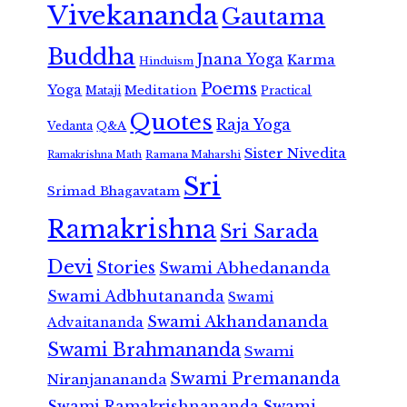
Vivekananda
Gautama
Buddha
Jnana Yoga
Karma
Hinduism
Poems
Yoga
Meditation
Mataji
Practical
Quotes
Raja Yoga
Vedanta
Q&A
Sister Nivedita
Ramana Maharshi
Ramakrishna Math
Sri
Srimad Bhagavatam
Ramakrishna
Sri Sarada
Devi
Stories
Swami Abhedananda
Swami Adbhutananda
Swami
Swami Akhandananda
Advaitananda
Swami Brahmananda
Swami
Swami Premananda
Niranjanananda
Swami Ramakrishnananda
Swami