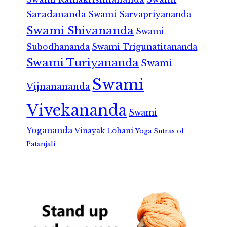
Saradananda
Swami Sarvapriyananda
Swami Shivananda
Swami
Subodhananda
Swami Trigunatitananda
Swami Turiyananda
Swami
Swami
Vijnanananda
Vivekananda
Swami
Yogananda
Vinayak Lohani
Yoga Sutras of
Patanjali