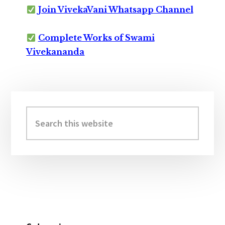
Join VivekaVani Whatsapp Channel
Complete Works of Swami
Vivekananda
Primary
Sidebar
Search
this
website