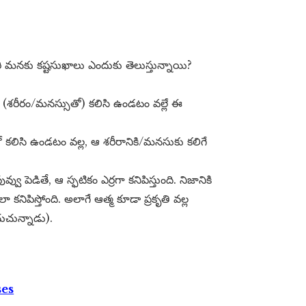
మరి మనకు కష్టసుఖాలు ఎందుకు తెలుస్తున్నాయి?
ో (శరీరం/మనస్సుతో) కలిసి ఉండటం వల్లే ఈ
తో కలిసి ఉండటం వల్ల, ఆ శరీరానికి/మనసుకు కలిగే
వు పెడితే, ఆ స్ఫటికం ఎర్రగా కనిపిస్తుంది. నిజానికి
ా కనిపిస్తోంది. అలాగే ఆత్మ కూడా ప్రకృతి వల్ల
చుచున్నాడు).
ses