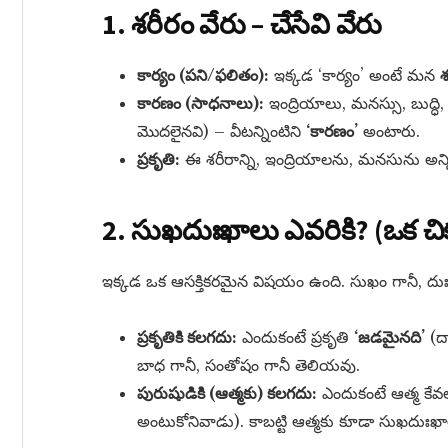
1. శరీరం వేరు – చేసేవి వేరు
కార్యం (పని/ఫలితం):
ఇక్కడ ‘కార్యం’ అంటే మన
శ
కారణం (సాధనాలు):
ఇంద్రియాలు, మనస్సు, బుద్ధి
మొదలైనవి) – వీటన్నింటిని
‘కారణం’
అంటారు.
ప్రకృతి:
ఈ శరీరాన్ని, ఇంద్రియాలను, మనసును అన్నిం
2. సుఖదుఃఖాలు ఎవరికి? (ఒక చిక్క
ఇక్కడ ఒక ఆసక్తికరమైన విషయం ఉంది. సుఖం గానీ, దుః
ప్రకృతికి కలగదు:
ఎందుకంటే ప్రకృతి
‘జడమైనది’
(దా
బాధ గానీ, సంతోషం గానీ తెలియవు.
పురుషుడికి (ఆత్మకు) కలగదు:
ఎందుకంటే ఆత్మ కే
అంటుకోనివాడు). కాబట్టి ఆత్మకు కూడా సుఖదుఃఖ