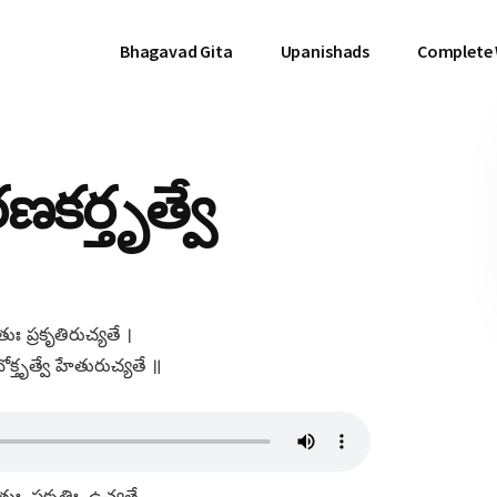
Bhagavad Gita
Upanishads
Complete
ణకర్తృత్వే
తుః ప్రకృతిరుచ్యతే ।
్తృత్వే హేతురుచ్యతే ॥
తుః, ప్రకృతిః, ఉచ్యతే,