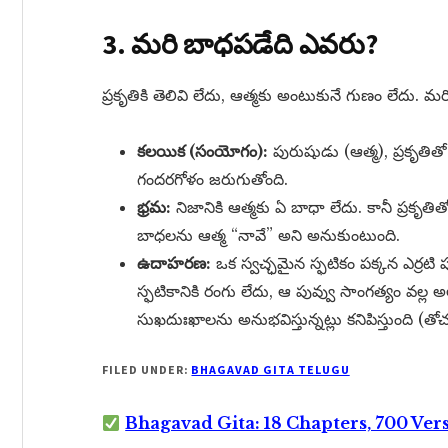
3. మరి బాధపడేది ఎవరు?
ప్రకృతికి తెలివి లేదు, ఆత్మకు అంటుకునే గుణం లేదు. 
కలయిక (సంయోగం):
పురుషుడు (ఆత్మ), ప్రకృతిత
గందరగోళం జరుగుతోంది.
భ్రమ:
నిజానికి ఆత్మకు ఏ బాధా లేదు. కానీ ప్రకృతి
బాధలను ఆత్మ “నావే” అని అనుకుంటుంది.
ఉదాహరణ:
ఒక స్వచ్ఛమైన స్ఫటికం పక్కన ఎర్రటి పువ్
స్ఫటికానికి రంగు లేదు, ఆ పువ్వు సాంగత్యం వల్ల అల
సుఖదుఃఖాలను అనుభవిస్తున్నట్లు కనిపిస్తుంది (తో
FILED UNDER:
BHAGAVAD GITA TELUGU
Bhagavad Gita: 18 Chapters, 700 Ver