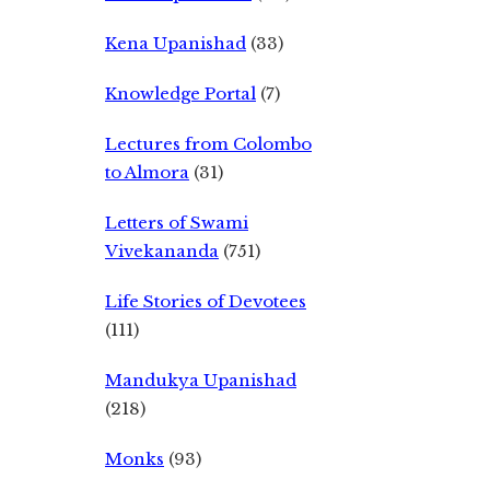
Kena Upanishad
(33)
Knowledge Portal
(7)
Lectures from Colombo
to Almora
(31)
Letters of Swami
Vivekananda
(751)
Life Stories of Devotees
(111)
Mandukya Upanishad
(218)
Monks
(93)