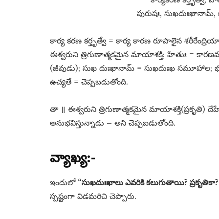
పురుషః, సుఖదుఃఖానామ్​, భో
కార్య కరణ కర్తృత్వే = కార్య కారణ రూపాలైన శరీరేంద్ర
ఈశ్వరుని త్రిగుణాత్మకమైన మాయాశక్తి; హేతుః = కారణ
(జీవుడు); సుఖ దుఃఖానామ్​ = సుఖదుఃఖ సమూహాల; భో
ఉచ్యతే = చెప్పబడుతోంది.
తా ॥ ఈశ్వరుని త్రిగుణాత్మకమైన మాయాశక్తి(ప్రకృతి) దే
అనుభవిస్తున్నాడు – అని చెప్పబడుతోంది.
వ్యాఖ్య:-
ఇందులో
“సుఖదుఃఖాలు ఎవరికి కలుగుతాయి? ప్రకృతికా?
స్పష్టంగా విడమరిచి చెప్పారు.