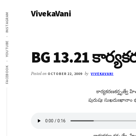
Additional
Skip
Skip
VivekaVani
to
to
menu
INSTAGRAM
main
primary
Voice
content
sidebar
of
Vivekananda
YOUTUBE
BG 13.21 కార్యకర
FACEBOOK
Posted on
OCTOBER 22, 2009
by
VIVEKAVANI
కార్యకరణకర్తృత్వే హే
పురుషః సుఖదుఃఖానాం భోక
కార్యకరణ కర్తృత్వే, హే