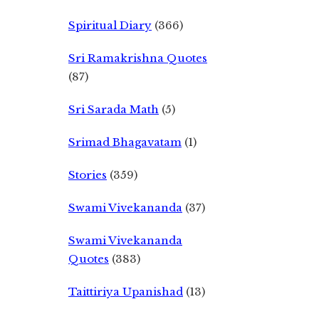
Spiritual Diary
(366)
Sri Ramakrishna Quotes
(87)
Sri Sarada Math
(5)
Srimad Bhagavatam
(1)
Stories
(359)
Swami Vivekananda
(37)
Swami Vivekananda
Quotes
(383)
Taittiriya Upanishad
(13)