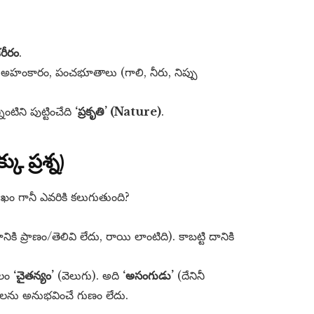
రీరం
.
, అహంకారం, పంచభూతాలు (గాలి, నీరు, నిప్పు
టిని పుట్టించేది
‘ప్రకృతి’ (Nature)
.
ు ప్రశ్న)
ఖం గానీ ఎవరికి కలుగుతుంది?
నికి ప్రాణం/తెలివి లేదు, రాయి లాంటిది). కాబట్టి దానికి
వలం
‘చైతన్యం’
(వెలుగు). అది
‘అసంగుడు’
(దేనినీ
ాలను అనుభవించే గుణం లేదు.