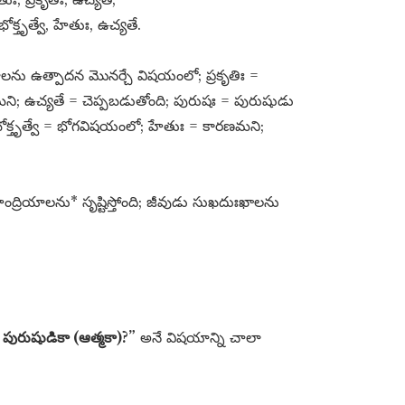
క్తృత్వే, హేతుః, ఉచ్యతే.
ియాలను ఉత్పాదన మొనర్చే విషయంలో; ప్రకృతిః =
మని; ఉచ్యతే = చెప్పబడుతోంది; పురుషః = పురుషుడు
క్తృత్వే = భోగవిషయంలో; హేతుః = కారణమని;
హేంద్రియాలను* సృష్టిస్తోంది; జీవుడు సుఖదుఃఖాలను
 పురుషుడికా (ఆత్మకా)?”
అనే విషయాన్ని చాలా