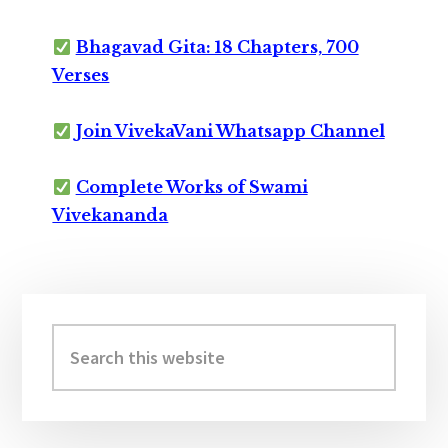
Bhagavad Gita: 18 Chapters, 700
Verses
Join VivekaVani Whatsapp Channel
Complete Works of Swami
Vivekananda
Primary
Sidebar
Search
this
website