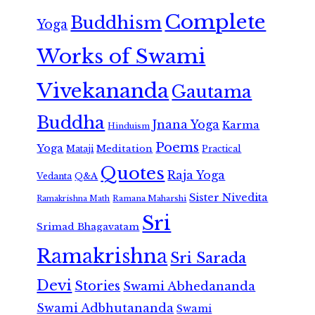
Complete
Buddhism
Yoga
Works of Swami
Vivekananda
Gautama
Buddha
Jnana Yoga
Karma
Hinduism
Poems
Yoga
Meditation
Mataji
Practical
Quotes
Raja Yoga
Vedanta
Q&A
Sister Nivedita
Ramana Maharshi
Ramakrishna Math
Sri
Srimad Bhagavatam
Ramakrishna
Sri Sarada
Devi
Stories
Swami Abhedananda
Swami Adbhutananda
Swami