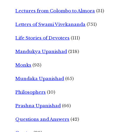
Lectures from Colombo to Almora
(31)
Letters of Swami Vivekananda
(751)
Life Stories of Devotees
(111)
Mandukya Upanishad
(218)
Monks
(93)
Mundaka Upanishad
(65)
Philosophers
(10)
Prashna Upanishad
(66)
Questions and Answers
(42)