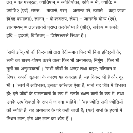
तत् = वह परब्रह्म, ज्योतिषाम् = ज्योतियोंका, अपि = भी, ज्योति: =
ज्योति२ (एवं), तमस: = मायासे, परम् = अत्यन्त परे, उच्यते = कहा जाता
है(वह परमात्मा), ज्ञानम् = बोधस्वरूप, ज्ञेयम् = जाननेके योग्य (एवं),
ज्ञानगम्यम् = तत्त्वज्ञानसे प्राप्त करनेयोग्य है (और), सर्वस्य = सबके,
हृदि = हृदयमें, विष्ठितम् = विशेषरूपसे स्थित है।
‘सभी इन्द्रियों की क्रियाओं द्वारा देदीप्यमान फिर भी बिना इन्द्रियों के;
सभी का धारण-पोषण करने वाला फिर भी अनासक्त; निर्गुण , फिर भी
गुणों का अनुभवकर्ता’। ‘सभी जीवों के अन्दर तथा बाहर; गतिमान व
स्थिर; अपनी सूक्ष्मता के कारण यह अग्राह्य है; यह निकट भी है और दूर
भी’। ‘स्वयं में अविभक्त, इसका अस्तित्व ऐसा है, मानो यह जीव में विभक्त
हो; इसे जीवों के पालनकर्ता के रूप में, उनके भक्षण कर्ता के रूप में, तथा
उनके उत्पत्तिकर्ता के रूप में जानना चाहिये।’ ‘वह ज्योति सभी ज्योतियों
की ज्योति है; यह अन्धकार के परे कही जाती है; (यह) सभी के हृदयों में
स्थित ज्ञान, ज्ञेय और ज्ञान का ध्येय है’।