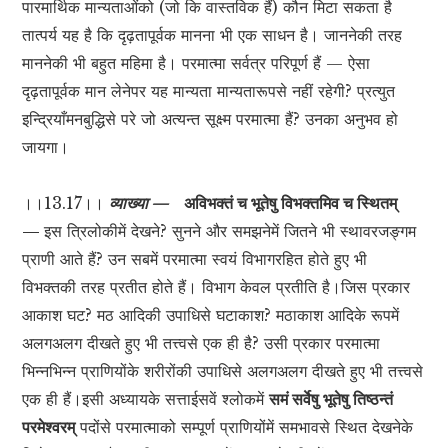
पारमार्थिक मान्यताओंको (जो कि वास्तविक हैं) कौन मिटा सकता है
तात्पर्य यह है कि दृढ़तापूर्वक मानना भी एक साधन है। जाननेकी तरह
माननेकी भी बहुत महिमा है। परमात्मा सर्वत्र परिपूर्ण हैं — ऐसा
दृढ़तापूर्वक मान लेनेपर यह मान्यता मान्यतारूपसे नहीं रहेगी? प्रत्युत
इन्द्रियाँमनबुद्धिसे परे जो अत्यन्त सूक्ष्म परमात्मा हैं? उनका अनुभव हो
जायगा।
।।13.17।।
व्याख्या —
अविभक्तं च भूतेषु विभक्तमिव च स्थितम्
—
इस त्रिलोकीमें देखने? सुनने और समझनेमें जितने भी स्थावरजङ्गम
प्राणी आते हैं? उन सबमें परमात्मा स्वयं विभागरहित होते हुए भी
विभक्तकी तरह प्रतीत होते हैं। विभाग केवल प्रतीति है।जिस प्रकार
आकाश घट? मठ आदिकी उपाधिसे घटाकाश? मठाकाश आदिके रूपमें
अलगअलग दीखते हुए भी तत्त्वसे एक ही है? उसी प्रकार परमात्मा
भिन्नभिन्न प्राणियोंके शरीरोंकी उपाधिसे अलगअलग दीखते हुए भी तत्त्वसे
एक ही हैं।इसी अध्यायके सत्ताईसवें श्लोकमें
समं सर्वेषु भूतेषु तिष्ठन्तं
परमेश्वरम्
पदोंसे परमात्माको सम्पूर्ण प्राणियोंमें समभावसे स्थित देखनेके