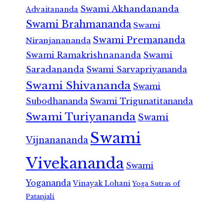
Swami Akhandananda
Advaitananda
Swami Brahmananda
Swami
Swami Premananda
Niranjanananda
Swami Ramakrishnananda
Swami
Saradananda
Swami Sarvapriyananda
Swami Shivananda
Swami
Subodhananda
Swami Trigunatitananda
Swami Turiyananda
Swami
Swami
Vijnanananda
Vivekananda
Swami
Yogananda
Vinayak Lohani
Yoga Sutras of
Patanjali