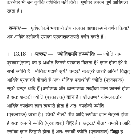
करनेपर भी उन गुणोंके वशीभीत नहीं होते। गुणोंपर उनका पूर्ण आधिपत्य
रहता है।
सम्बन्ध —
पूर्वश्लोकमें भगवान्ने ज्ञेय तत्त्वका आधाररूपसे वर्णन किया?
अब आगेके श्लोकमें उसका प्रकाशकरूपसे वर्णन करते हैं।
।।13.18।।
व्याख्या —
ज्योतिषामपि तज्ज्योतिः —
ज्योति नाम
प्रकाश(ज्ञान) का है अर्थात् जिनसे प्रकाश मिलता है? ज्ञान होता है? वे
सभी ज्योति हैं। भौतिक पदार्थ सूर्य? चन्द्र? नक्षत्र? तारा? अग्नि? विद्युत्
आदिके प्रकाशमें दीखते हैं अतः भौतिक पदार्थोंकी ज्योति (प्रकाशक)
सूर्य? चन्द्र आदि हैं।वर्णात्मक और ध्वन्यात्मक शब्दोंका ज्ञान कानसे होता
है अतः शब्दकी ज्योति (प्रकाशक)
कान
है। शीतउष्ण? कोमलकठोर
आदिके स्पर्शका ज्ञान त्वचासे होता है अतः स्पर्शकी ज्योति
(प्रकाशक)
त्वचा
है। श्वेत? नील? पीत आदि रूपोंका ज्ञान नेत्रसे होता
है अतः रूपकी ज्योति (प्रकाशक)
नेत्र
है। खट्टा? मीठा? नमकीन आदि
रसोंका ज्ञान जिह्वासे होता है अतः रसकी ज्योति (प्रकाशक)
जिह्वा
है।