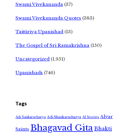
Swami Vivekananda
(37)
Swami Vivekananda Quotes
(383)
Taittiriya Upanishad
(13)
The Gospel of Sri Ramakrishna
(150)
Uncategorized
(1,951)
Upanishads
(746)
Tags
Alvar
Adi Shankaracharya
Adi Sankaracharya
AI Stories
Bhagavad Gita
Bhakti
Saints