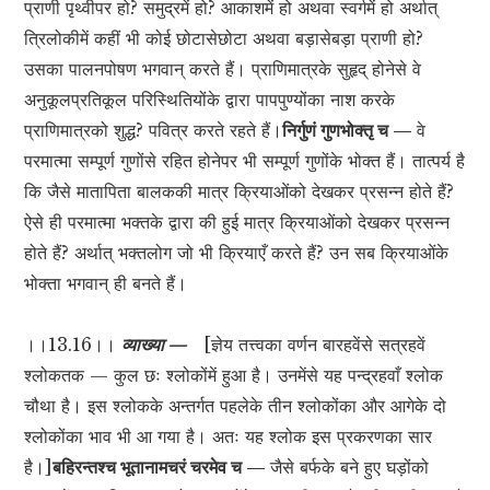
प्राणी पृथ्वीपर हो? समुद्रमें हो? आकाशमें हो अथवा स्वर्गमें हो अर्थात्
त्रिलोकीमें कहीं भी कोई छोटासेछोटा अथवा बड़ासेबड़ा प्राणी हो?
उसका पालनपोषण भगवान् करते हैं। प्राणिमात्रके सुहृद् होनेसे वे
अनुकूलप्रतिकूल परिस्थितियोंके द्वारा पापपुण्योंका नाश करके
प्राणिमात्रको शुद्ध? पवित्र करते रहते हैं।
निर्गुणं गुणभोक्तृ च —
वे
परमात्मा सम्पूर्ण गुणोंसे रहित होनेपर भी सम्पूर्ण गुणोंके भोक्त हैं। तात्पर्य है
कि जैसे मातापिता बालककी मात्र क्रियाओंको देखकर प्रसन्न होते हैं?
ऐसे ही परमात्मा भक्तके द्वारा की हुई मात्र क्रियाओंको देखकर प्रसन्न
होते हैं? अर्थात् भक्तलोग जो भी क्रियाएँ करते हैं? उन सब क्रियाओंके
भोक्ता भगवान् ही बनते हैं।
।।13.16।।
व्याख्या —
[ज्ञेय तत्त्वका वर्णन बारहवेंसे सत्रहवें
श्लोकतक — कुल छः श्लोकोंमें हुआ है। उनमेंसे यह पन्द्रहवाँ श्लोक
चौथा है। इस श्लोकके अन्तर्गत पहलेके तीन श्लोकोंका और आगेके दो
श्लोकोंका भाव भी आ गया है। अतः यह श्लोक इस प्रकरणका सार
है।]
बहिरन्तश्च भूतानामचरं चरमेव च —
जैसे बर्फके बने हुए घड़ोंको