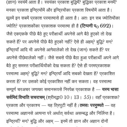
(ज्ञान) स्वयंमें आता है। स्वयंका प्रकाश बुद्धिमें? बुद्धिका प्रकाश मनमें?
मनका प्रकाश इन्द्रियोंमें और इन्द्रियोंका प्रकाश विषयोंमें आता है।
मूलमें इन सबमें प्रकाश परमात्मासे ही आता है। अतः इन सब ज्योतियोंका
ज्योति? प्रकाशकोंका प्रकाशक परमात्मा ही है
(टिप्पणी प
692)
।
0
जैसे एकएकके पीछे बैठे हुए परीक्षार्थी अपनेसे आगे बैठे हुएको तो देख
सकते हैं? पर अपनेसे पीछे बैठे हुएको नहीं? ऐसे ही अहम्? बुद्धि? मन?
इन्द्रियाँ आदि भी अपनेसे आगेवालेको तो देख (जान) सकते हैं? पर
अपनेसे पीछेवालेको नहीं। जैसे सबसे पीछे बैठा हुआ परीक्षार्थी अपने आगे
बैठे हुए समस्त परीक्षार्थियोंको देख सकता है? ऐसे ही परमप्रकाशक
परमात्मा अहम्? बुद्धि? मन? इन्द्रियाँ आदि सबको देखता है? प्रकाशित
करता है? पर उसको कोई प्रकाशित नहीं कर सकता। वह परमात्मा
सम्पूर्ण चरअचर जगत्का समानरूपसे निरपेक्ष प्रकाशक है —
यस्य भासा
सर्वमिदं विभाति सचराचम्
(श्रीमद्भा0 10। 13। 55)। वहाँ प्रकाशक?
प्रकाश और प्रकाश्य — यह त्रिपुटी नहीं है।
तमसः परमुच्यते —
वह
परमात्मा अज्ञानसे अत्यन्त परे अर्थात् सर्वथा असम्बद्ध और निर्लिप्त है।
इन्द्रियाँ? मन? बुद्धि और अहम् — इनमें तो ज्ञान और अज्ञान दोनों