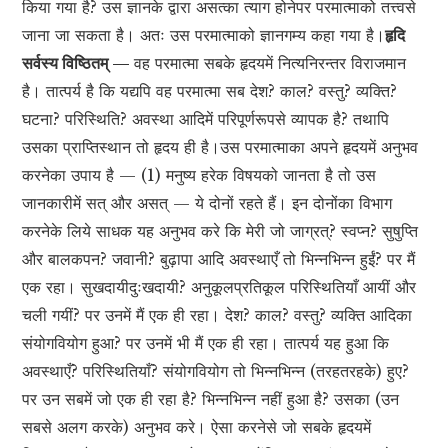
किया गया है? उस ज्ञानके द्वारा असत्का त्याग होनेपर परमात्माको तत्त्वसे
जाना जा सकता है। अतः उस परमात्माको ज्ञानगम्य कहा गया है।
हृदि
सर्वस्य विष्ठितम् —
वह परमात्मा सबके हृदयमें नित्यनिरन्तर विराजमान
है। तात्पर्य है कि यद्यपि वह परमात्मा सब देश? काल? वस्तु? व्यक्ति?
घटना? परिस्थिति? अवस्था आदिमें परिपूर्णरूपसे व्यापक है? तथापि
उसका प्राप्तिस्थान तो हृदय ही है।उस परमात्माका अपने हृदयमें अनुभव
करनेका उपाय है — (1) मनुष्य हरेक विषयको जानता है तो उस
जानकारीमें सत् और असत् — ये दोनों रहते हैं। इन दोनोंका विभाग
करनेके लिये साधक यह अनुभव करे कि मेरी जो जाग्रत्? स्वप्न? सुषुप्ति
और बालकपन? जवानी? बुढ़ापा आदि अवस्थाएँ तो भिन्नभिन्न हुईं? पर मैं
एक रहा। सुखदायीदुःखदायी? अनुकूलप्रतिकूल परिस्थितियाँ आयीं और
चली गयीं? पर उनमें मैं एक ही रहा। देश? काल? वस्तु? व्यक्ति आदिका
संयोगवियोग हुआ? पर उनमें भी मैं एक ही रहा। तात्पर्य यह हुआ कि
अवस्थाएँ? परिस्थितियाँ? संयोगवियोग तो भिन्नभिन्न (तरहतरहके) हुए?
पर उन सबमें जो एक ही रहा है? भिन्नभिन्न नहीं हुआ है? उसका (उन
सबसे अलग करके) अनुभव करे। ऐसा करनेसे जो सबके हृदयमें