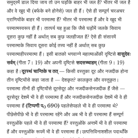
समुद्रमें डाल दिया जाय तो उन घड़ोंके बाहर भी जल है? भीतर भी जल है
और वे खुद भी (बर्फके बने होनेसे) जल ही हैं। ऐसे ही सम्पूर्ण चरअचर
प्राणियोंके बाहर भी परमात्मा हैं? भीतर भी परमात्मा हैं और वे खुद भी
परमात्मस्वरूप ही हैं। तात्पर्य यह हुआ कि जैसे घड़ोंमें जलके सिवाय
दूसरा कुछ नहीं है अर्थात् सब कुछ जलहीजल है? ऐसे ही संसारमें
परमात्माके सिवाय दूसरा कोई तत्त्व नहीं है अर्थात् सब कुछ
परमात्माहीपरमात्मा हैं। इसी बातको भगवान्ने महात्माओंकी दृष्टिसे
वासुदेवः
सर्वम्
(गीता 7। 19) और अपनी दृष्टिसे
सदसच्चाहम्
(गीता 9। 19)
कहा है।
दूरस्थं चान्तिके च तत् —
किसी वस्तुका दूर और नजदीक होना
तीन दृष्टियोंसे कहा जाता है — देशकृत? कालकृत और वस्तुकृत।
परमात्मा तीनों ही दृष्टियोंसे दूरसेदूर और नजदीकसेनजदीक हैं जैसे —
दूरसेदूर देशमें भी वे ही परमात्मा हैं और नजदीकसेनजदीक देशमें भी वे ही
परमात्मा हैं
(टिप्पणी प
690)
पहलेसेपहले भी वे ही परमात्मा थे?
0
पीछेसेपीछे भी वे ही परमात्मा रहेंगे और अब भी वे ही परमात्मा हैं सम्पूर्ण
वस्तुओंके पहले भी वे ही परमात्मा हैं? वस्तुओंके अन्तमें भी वे ही परमात्मा
हैं और वस्तुओंके रूपमें भी वे ही परमात्मा हैं।उत्पत्तिविनाशशील पदार्थोंके