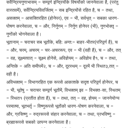
सर्वेन्द्रियगुणाभासम् = सम्पूर्ण इन्द्रियोंके विषयोंको जाननेवाला है, (परंतु
वास्तवमें), सर्वेन्द्रियविवर्जितम् = सब इन्द्रियोंसे रहित है, च = तथा,
असक्तम् = आसक्तिरहित (होनेपर), एव = भी, सर्वभृत् = सबका धारण-
पोषण करनेवाला, च = और, निर्गुणम् = निर्गुण होनेपर (भी), गुणभोक्तृ =
गुणोंको भोगनेवाला है।
भूतानाम् = चराचर सब भूतोंके, बहि: अन्त:= बाहर-भीतर(परिपूर्ण है), च
= और, चरम्, अचरम् = चर-अचररूप, एव = भी (वही है), च = और, तत्
= वह, सूक्ष्मत्वात् = सूक्ष्म होनेसे, अविज्ञेयम् = अविज्ञेय है१, च = तथा,
अन्तिके = अति समीपमें२, च = और, दूरस्थम् = दूरमें भी स्थित३,तत् =
वही है।
अविभक्तम् = विभागरहित एक रूपसे आकाशके सदृश परिपूर्ण होनेपर, च
= भी, भूतेषु = चराचर सम्पूर्ण भूतोंमें, विभक्तम् इव = विभक्त-सा, स्थितम्
= स्थित१ (प्रतीत होता है), च = तथा, तत् = वह, ज्ञेयम् = जाननेयोग्य
परमात्मा, भूतभर्तृ = विष्णुरूपसे भूतोंको धारण-पोषण करनेवाला, च =
और, ग्रसिष्णु = रुद्ररूपसे संहार करनेवाला, च = तथा, प्रभविष्णु =
ब्रह्मारूपसे सबको उत्पन्न करनेवाला है।