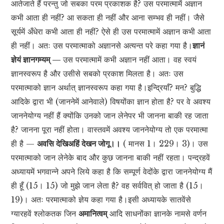
आतेजाते हैं परन्तु जो सबका परम प्रकाशक है? उस परमात्मामें अज्ञान
कभी आता ही नहीं? आ सकता ही नहीं और आना सम्भव ही नहीं। जैसे
सूर्यमें अँधेरा कभी आता ही नहीं? ऐसे ही उस परमात्मामें अज्ञान कभी आता
ही नहीं। अतः उस परमात्माको अज्ञानसे अत्यन्त परे कहा गया है।
ज्ञानं
ज्ञेयं ज्ञानगम्यम् —
उस परमात्मामें कभी अज्ञान नहीं आता। वह स्वयं
ज्ञानस्वरूप है और उसीसे सबको प्रकाश मिलता है। अतः उस
परमात्माको ज्ञान अर्थात् ज्ञानस्वरूप कहा गया है।इन्द्रियाँ? मन? बुद्धि
आदिके द्वारा भी (जाननेमें आनेवाले) विषयोंका ज्ञान होता है? पर वे अवश्य
जाननेयोग्य नहीं हैं क्योंकि उनको जान लेनेपर भी जानना बाकी रह जाता
है? जानना पूरा नहीं होता। वास्तवमें अवश्य जाननेयोग्य तो एक परमात्मा
ही है —
अवसि देखिअहिं देखन जोगू।।
( मानस 1। 229। 3)। उस
परमात्माको जान लेनेके बाद और कुछ जानना बाकी नहीं रहता। पन्द्रहवें
अध्यायमें भगवान्ने अपने लिये कहा है कि सम्पूर्ण वेदोंके द्वारा जाननेयोग्य मैं
ही हूँ (15। 15) जो मुझे जान लेता है? वह सर्ववित् हो जाता है (15।
19)। अतः परमात्माको ज्ञेय कहा गया है।इसी अध्यायके सातवेंसे
ग्यारहवें श्लोकतक जिन
अमानित्वम्
आदि साधनोंका ज्ञानके नामसे वर्णन