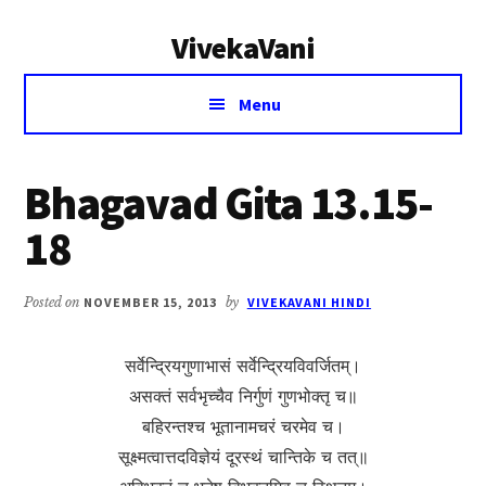
Additional
Skip
Skip
VivekaVani
to
to
menu
main
primary
Voice
content
sidebar
Menu
of
Vivekananda
Bhagavad Gita 13.15-
18
Posted on
NOVEMBER 15, 2013
by
VIVEKAVANI HINDI
सर्वेन्द्रियगुणाभासं सर्वेन्द्रियविवर्जितम्।
असक्तं सर्वभृच्चैव निर्गुणं गुणभोक्तृ च॥
बहिरन्तश्च भूताना‍मचरं चरमेव च।
सूक्ष्मत्वात्तदविज्ञेयं दूरस्थं चान्तिके च तत्॥