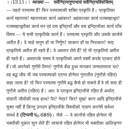
।।13.15।।
व्याख्या —
सर्वेन्द्रियगुणाभासं सर्वेन्द्रियविवर्जितम्
—
पहले परमात्मा हैं? फिर परमात्माकी शक्ति प्रकृति है। प्रकृतिका
कार्य महत्तत्त्व? महत्तत्त्वका कार्य अहंकार? अहंकारका कार्य पञ्चमहाभूत?
पञ्चमहाभूतोंका कार्य मन एवं दस इन्द्रियाँ और दस इन्द्रियोंका कार्य पाँच
विषय — ये सभी प्रकृतिके कार्य हैं। परमात्मा प्रकृति और उसके कार्यसे
अतीत हैं। वे चाहे सगुण हों या निर्गुण? साकार हों या निराकार? सदा
प्रकृतिसे अतीत ही रहते हैं। वे अवतार लेते हैं? तो भी प्रकृतिसे अतीत
ही रहते हैं। अवतारके समय वे प्रकृतिको अपने वशमें करके प्रकट होते
हैं।जो अपनेको गुणोंमें लिप्त? गुणोंसे बँधा हुआ मानकर जन्मतामरता था?
वह बद्ध जीव भी जब परमात्माको प्राप्त होनेपर गुणातीत (गुणोंसे रहित)
कहा जाता है? तो फिर परमात्मा गुणोंमें बद्ध कैसे हो सकते हैं वे तो सदा ही
गुणोंसे अतीत (रहित) हैं। अतः वे प्राकृत इन्द्रियोंसे रहित हैं अर्थात्
संसारी जीवोंकी तरह हाथ? पैर? नेत्र? सिर? मुख? कान आदि इन्द्रियोंसे
युक्त नहीं हैं किन्तु उनउन इन्द्रियोंके विषयोंको ग्रहण करनेमें सर्वथा
समर्थ है
(टिप्पणी प
689)
। जैसे — वे कानोंसे रहित होनेपर भी
0
भक्तोंकी पुकार सुन लेते हैं? त्वचासे रहित होनेपर भी भक्तोंका आलिङ्गन