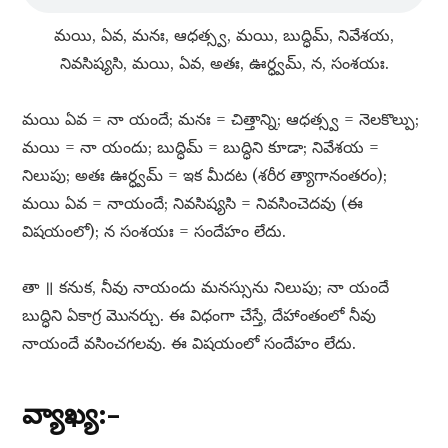
మయి, ఏవ, మనః, ఆధత్స్వ, మయి, బుద్ధిమ్​, నివేశయ,
నివసిష్యసి, మయి, ఏవ, అతః, ఊర్ధ్వమ్​, న, సంశయః.
మయి ఏవ = నా యందే; మనః = చిత్తాన్ని; ఆధత్స్వ = నెలకొల్పు;
మయి = నా యందు; బుద్ధిమ్​ = బుద్ధిని కూడా; నివేశయ =
నిలుపు; అతః ఊర్ధ్వమ్​ = ఇక మీదట (శరీర త్యాగానంతరం);
మయి ఏవ = నాయందే; నివసిష్యసి = నివసించెదవు (ఈ
విషయంలో); న సంశయః = సందేహం లేదు.
తా ॥ కనుక, నీవు నాయందు మనస్సును నిలుపు; నా యందే
బుద్ధిని ఏకాగ్ర మొనర్చు. ఈ విధంగా చేస్తే, దేహాంతంలో నీవు
నాయందే వసించగలవు. ఈ విషయంలో సందేహం లేదు.
వ్యాఖ్య:–