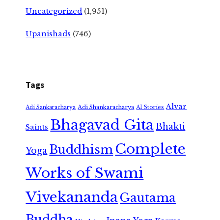
Uncategorized
(1,951)
Upanishads
(746)
Tags
Alvar
Adi Shankaracharya
Adi Sankaracharya
AI Stories
Bhagavad Gita
Bhakti
Saints
Complete
Buddhism
Yoga
Works of Swami
Vivekananda
Gautama
Buddha