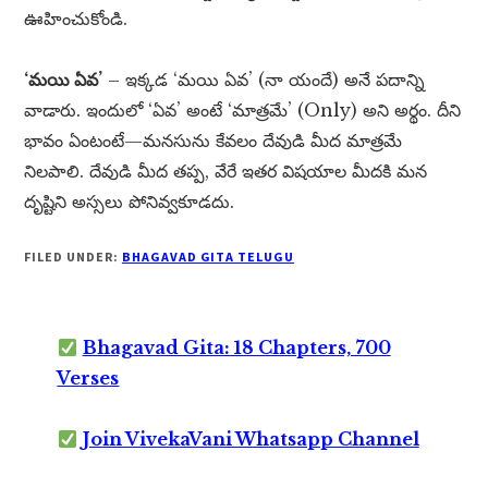
ఊహించుకోండి.
‘మయి ఏవ’
– ఇక్కడ ‘మయి ఏవ’ (నా యందే) అనే పదాన్ని
వాడారు. ఇందులో ‘ఏవ’ అంటే ‘మాత్రమే’ (Only) అని అర్థం. దీని
భావం ఏంటంటే—మనసును కేవలం దేవుడి మీద మాత్రమే
నిలపాలి. దేవుడి మీద తప్ప, వేరే ఇతర విషయాల మీదకి మన
దృష్టిని అస్సలు పోనివ్వకూడదు.
FILED UNDER:
BHAGAVAD GITA TELUGU
Bhagavad Gita: 18 Chapters, 700
Verses
Join VivekaVani Whatsapp Channel