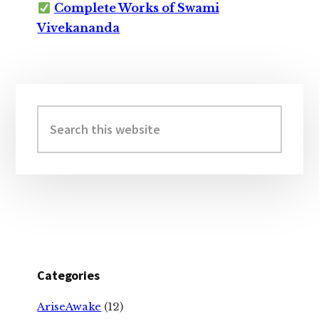
Complete Works of Swami
Vivekananda
Primary
Sidebar
Search
this
website
Categories
AriseAwake
(12)