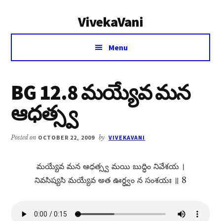
Additional
Skip
Skip
VivekaVani
to
to
menu
main
primary
Voice
content
sidebar
Menu
of
Vivekananda
BG 12.8 మయ్యేవ మన
ఆధత్స్వ
Posted on
OCTOBER 22, 2009
by
VIVEKAVANI
మయ్యేవ మన ఆధత్స్వ మయి బుద్ధిం నివేశయ ।
నివసిష్యసి మయ్యేవ అత ఊర్ధ్వం న సంశయః ॥ 8