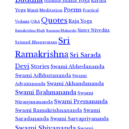
Jnana Yoga
Karma
Hinduism
Poems
Yoga
Meditation
Mataji
Practical
Quotes
Raja Yoga
Vedanta
Q&A
Sister Nivedita
Ramana Maharshi
Ramakrishna Math
Sri
Srimad Bhagavatam
Ramakrishna
Sri Sarada
Devi
Stories
Swami Abhedananda
Swami Adbhutananda
Swami
Swami Akhandananda
Advaitananda
Swami Brahmananda
Swami
Swami Premananda
Niranjanananda
Swami Ramakrishnananda
Swami
Saradananda
Swami Sarvapriyananda
Swami Shivananda
Swami