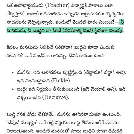
ఒక ఉపాధ్యాయుడు (Teacher) విద్యార్థికి పాఠాలు ఎలా
నేర్పిస్తాడో, అలాగే భగవంతుడు ఇప్పుడు అర్జునుడికి ఒక్కొక్కటిగా
సాధనలను నేర్పిస్తున్నారు. ఇందులో మొదటి పాఠం ఏంటంటే—
‘నీ
మనసును, నీ బుద్ధిని నా మీదే (పరమాత్మ మీదే) స్థిరంగా నిలుపు’
.
కేవలం మనసును నిలిపితే సరిపోదా? బుద్ధిని కూడా ఎందుకు
కలపాలి? అనే సందేహం రావచ్చు. దీనికి కారణం ఉంది:
మనసు: ఇది ఆలోచనలు పుట్టిస్తుంది (చేద్దామా? వద్దా? అని).
ఇది చంచలమైనది (Fickle).
బుద్ధి: ఇది నిర్ణయం తీసుకుంటుంది (ఇదే చేయాలి అని). ఇది
నిశ్చయించేది (Decisive).
బుద్ధి గనక తోడు లేకపోతే… మనసు ఊగిసలాడుతూ ఉంటుంది.
‘దేవుడే ముఖ్యం’ అనే గట్టి నిర్ణయం బుద్ధి తీసుకుంటేనే మనసు
నిలబడుతుంది. అందుకే మనసుతో పాటు బుద్ధిని కూడా దేవుడికి