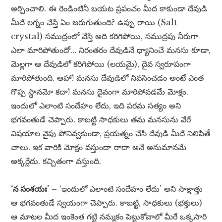
అర్పించాలి. ఈ రెండింటినీ బయట ప్రపంచం మీద కాకుండా దేవుడి
మీదే లగ్నం చేస్తే ఏం జరుగుతుంది? ఉప్పు రాయి (Salt
crystal) సముద్రంలో వేస్తే అది కరిగిపోయి, సముద్రపు నీరుగా
ఎలా మారిపోతుందో… నిరంతరం దేవుడినే ధ్యానించే మనసు కూడా,
మెల్లగా ఆ దేవుడిలో కరిగిపోయి (లయమై), దైవ స్వరూపంగా
మారిపోతుంది. ఆహా! మనసు దేవుడిలో నివసించడం అంటే ఎంత
గొప్ప స్థానమో కదా! మనసు దైవంగా మారిపోవడమే మోక్షం.
ఇందులో ఎలాంటి సందేహం లేదు, ఇది పరమ సత్యం అని
భగవంతుడే చెప్పారు. కాబట్టి సాధకులు తమ మనసును వేరే
విషయాల వైపు పోనివ్వకుండా, ప్రయత్నం చేసి దేవుడి మీదే నిలిపితే
చాలు. ఇక వారికి మోక్షం వస్తుందా రాదా అనే అనుమానమే
అక్కర్లేదు. కచ్చితంగా వస్తుంది.
‘న సంశయః’
– ‘ఇందులో ఎలాంటి సందేహం లేదు’ అని సాక్షాత్తు
ఆ భగవంతుడే స్వయంగా చెప్పారు. కాబట్టి, సాధకులు (భక్తులు)
ఆ మాటల మీద ఇంకెంత గట్టి నమ్మకం పెట్టుకోవాలో మీరే ఒక్కసారి