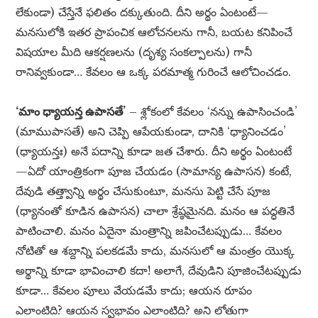
లేకుండా) చేస్తేనే ఫలితం దక్కుతుంది. దీని అర్థం ఏంటంటే—
మనసులోకి ఇతర ప్రాపంచిక ఆలోచనలను గానీ, బయట కనిపించే
విషయాల మీది ఆకర్షణలను (దృశ్య సంకల్పాలను) గానీ
రానివ్వకుండా… కేవలం ఆ ఒక్క పరమాత్మ గురించే ఆలోచించడం.
‘మాం ధ్యాయన్త ఉపాసతే’
– శ్లోకంలో కేవలం ‘నన్ను ఉపాసించండి’
(మాముపాసతే) అని చెప్పి ఆపేయకుండా, దానికి ‘ధ్యానించడం’
(ధ్యాయన్తః) అనే పదాన్ని కూడా జత చేశారు. దీని అర్థం ఏంటంటే
—ఏదో యాంత్రికంగా పూజ చేయడం (సామాన్య ఉపాసన) కంటే,
దేవుడి తత్త్వాన్ని అర్థం చేసుకుంటూ, మనసు పెట్టి చేసే పూజ
(ధ్యానంతో కూడిన ఉపాసన) చాలా శ్రేష్ఠమైనది. మనం ఆ పద్ధతినే
పాటించాలి. మనం ఏదైనా మంత్రాన్ని జపించేటప్పుడు… కేవలం
నోటితో ఆ శబ్దాన్ని పలకడమే కాదు, మనసులో ఆ మంత్రం యొక్క
అర్థాన్ని కూడా భావించాలి కదా! అలాగే, దేవుడిని పూజించేటప్పుడు
కూడా… కేవలం పూలు వేయడమే కాదు; ఆయన రూపం
ఎలాంటిది? ఆయన స్వభావం ఎలాంటిది? అని లోతుగా