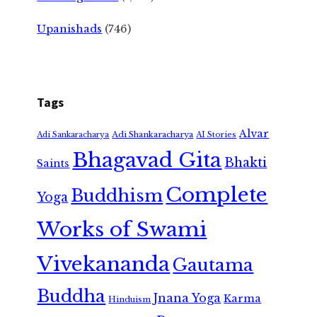
Upanishads
(746)
Tags
Alvar
Adi Shankaracharya
Adi Sankaracharya
AI Stories
Bhagavad Gita
Bhakti
Saints
Complete
Buddhism
Yoga
Works of Swami
Vivekananda
Gautama
Buddha
Jnana Yoga
Karma
Hinduism