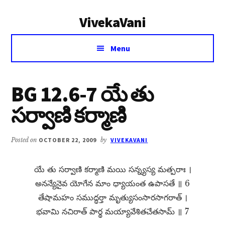
Additional
Skip
Skip
VivekaVani
to
to
menu
main
primary
Voice
content
sidebar
Menu
of
Vivekananda
BG 12.6-7 యే తు
సర్వాణి కర్మాణి
Posted on
OCTOBER 22, 2009
by
VIVEKAVANI
యే తు సర్వాణి కర్మాణి మయి సన్న్యస్య మత్పరాః ।
అనన్యేనైవ యోగేన మాం ధ్యాయంత ఉపాసతే ॥ 6
తేషామహం సముద్ధర్తా మృత్యుసంసారసాగరాత్​ ।
భవామి నచిరాత్​ పార్థ మయ్యావేశితచేతసామ్​ ॥ 7