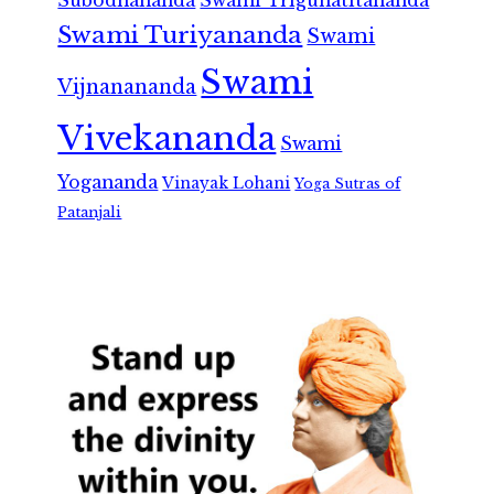
Subodhananda
Swami Trigunatitananda
Swami Turiyananda
Swami
Swami
Vijnanananda
Vivekananda
Swami
Yogananda
Vinayak Lohani
Yoga Sutras of
Patanjali