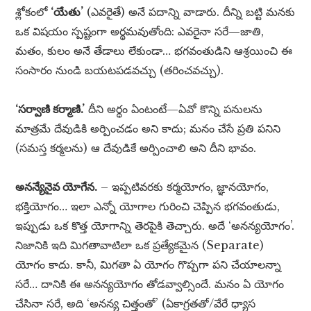
శ్లోకంలో
‘యేతు’
(ఎవరైతే) అనే పదాన్ని వాడారు. దీన్ని బట్టి మనకు
ఒక విషయం స్పష్టంగా అర్థమవుతోంది: ఎవరైనా సరే—జాతి,
మతం, కులం అనే తేడాలు లేకుండా… భగవంతుడిని ఆశ్రయించి ఈ
సంసారం నుండి బయటపడవచ్చు (తరించవచ్చు).
‘సర్వాణి కర్మాణి.’
దీని అర్థం ఏంటంటే—ఏవో కొన్ని పనులను
మాత్రమే దేవుడికి అర్పించడం అని కాదు; మనం చేసే ప్రతి పనిని
(సమస్త కర్మలను) ఆ దేవుడికే అర్పించాలి అని దీని భావం.
అనన్యేనైవ యోగేన.
– ఇప్పటివరకు కర్మయోగం, జ్ఞానయోగం,
భక్తియోగం… ఇలా ఎన్నో యోగాల గురించి చెప్పిన భగవంతుడు,
ఇప్పుడు ఒక కొత్త యోగాన్ని తెరపైకి తెచ్చారు. అదే ‘అనన్యయోగం’.
నిజానికి ఇది మిగతావాటిలా ఒక ప్రత్యేకమైన (Separate)
యోగం కాదు. కానీ, మిగతా ఏ యోగం గొప్పగా పని చేయాలన్నా
సరే… దానికి ఈ అనన్యయోగం తోడవ్వాల్సిందే. మనం ఏ యోగం
చేసినా సరే, అది ‘అనన్య చిత్తంతో’ (ఏకాగ్రతతో/వేరే ధ్యాస