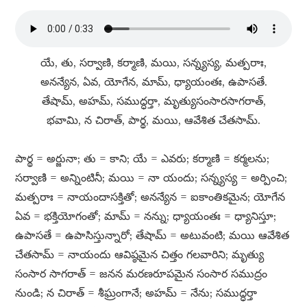
యే, తు, సర్వాణి, కర్మాణి, మయి, సన్న్యస్య, మత్పరాః,
అనన్యేన, ఏవ, యోగేన, మామ్​, ధ్యాయంతః, ఉపాసతే.
తేషామ్​, అహమ్​, సముద్ధర్తా, మృత్యుసంసారసాగరాత్​,
భవామి, న చిరాత్​, పార్థ, మయి, ఆవేశిత చేతసామ్​.
పార్థ = అర్జునా; తు = కాని; యే = ఎవరు; కర్మాణి = కర్మలను;
సర్వాణి = అన్నింటినీ; మయి = నా యందు; సన్న్యస్య = అర్పించి;
మత్పరాః = నాయందాసక్తితో; అనన్యేన = ఐకాంతికమైన; యోగేన
ఏవ = భక్తియోగంతో; మామ్​ = నన్ను; ధ్యాయంతః = ధ్యానిస్తూ;
ఉపాసతే = ఉపాసిస్తున్నారో; తేషామ్​ = అటువంటి; మయి ఆవేశిత
చేతసామ్​ = నాయందు ఆవిష్ఠమైన చిత్తం గలవారిని; మృత్యు
సంసార సాగరాత్​ = జనన మరణరూపమైన సంసార సముద్రం
నుండి; న చిరాత్​ = శీఘ్రంగానే; అహమ్​ = నేను; సముద్ధర్తా