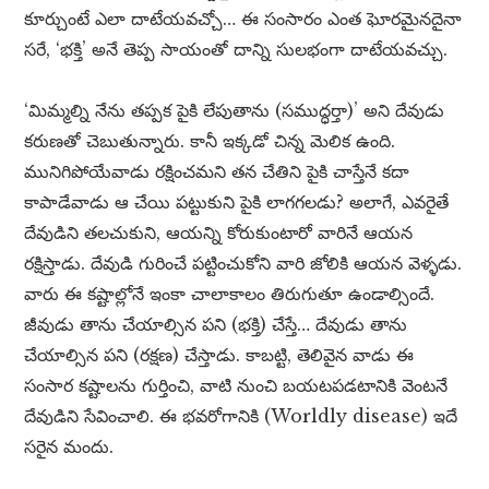
కూర్చుంటే ఎలా దాటేయవచ్చో… ఈ సంసారం ఎంత ఘోరమైనదైనా
సరే, ‘భక్తి’ అనే తెప్ప సాయంతో దాన్ని సులభంగా దాటేయవచ్చు.
‘మిమ్మల్ని నేను తప్పక పైకి లేపుతాను (సముద్ధర్తా)’ అని దేవుడు
కరుణతో చెబుతున్నారు. కానీ ఇక్కడో చిన్న మెలిక ఉంది.
మునిగిపోయేవాడు రక్షించమని తన చేతిని పైకి చాస్తేనే కదా
కాపాడేవాడు ఆ చేయి పట్టుకుని పైకి లాగగలడు? అలాగే, ఎవరైతే
దేవుడిని తలచుకుని, ఆయన్ని కోరుకుంటారో వారినే ఆయన
రక్షిస్తాడు. దేవుడి గురించే పట్టించుకోని వారి జోలికి ఆయన వెళ్ళడు.
వారు ఈ కష్టాల్లోనే ఇంకా చాలాకాలం తిరుగుతూ ఉండాల్సిందే.
జీవుడు తాను చేయాల్సిన పని (భక్తి) చేస్తే… దేవుడు తాను
చేయాల్సిన పని (రక్షణ) చేస్తాడు. కాబట్టి, తెలివైన వాడు ఈ
సంసార కష్టాలను గుర్తించి, వాటి నుంచి బయటపడటానికి వెంటనే
దేవుడిని సేవించాలి. ఈ భవరోగానికి (Worldly disease) ఇదే
సరైన మందు.