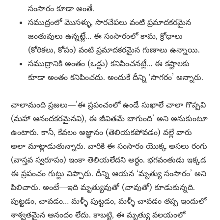
సంసారం కూడా అంతే.
సముద్రంలో మొసళ్ళు, సొరచేపలు వంటి ప్రమాదకరమైన
జంతువులు ఉన్నట్లే… ఈ సంసారంలో కామ, క్రోధాలు
(కోరికలు, కోపం) వంటి ప్రమాదకరమైన గుణాలు ఉన్నాయి.
సముద్రానికి అంతం (ఒడ్డు) కనిపించనట్లే… ఈ కష్టాలకు
కూడా అంతం కనిపించదు. అందుకే దీన్ని ‘సాగరం’ అన్నారు.
చాలామంది ప్రజలు—’ఈ ప్రపంచంలో ఉండే సుఖాలే చాలా గొప్పవి
(మహా ఆనందకరమైనవి), ఈ జీవితమే బాగుంది’ అని అనుకుంటూ
ఉంటారు. కానీ, కేవలం అజ్ఞానం (తెలియకపోవడం) వల్లే వారు
అలా మాట్లాడుతున్నారు. వారికి ఈ సంసారం యొక్క అసలు రంగు
(వాస్తవ స్వరూపం) ఇంకా తెలియలేదని అర్థం. భగవంతుడు ఇక్కడ
ఈ ప్రపంచం గుట్టు విప్పారు. దీన్ని ఆయన ‘మృత్యు సంసారం’ అని
పిలిచారు. అంటే—ఇది మృత్యువుతో (చావుతో) కూడుకున్నది.
పుట్టడం, చావడం… మళ్ళీ పుట్టడం, మళ్ళీ చావడం తప్ప ఇందులో
శాశ్వతమైన ఆనందం లేదు. కాబట్టి, ఈ మృత్యు వలయంలో