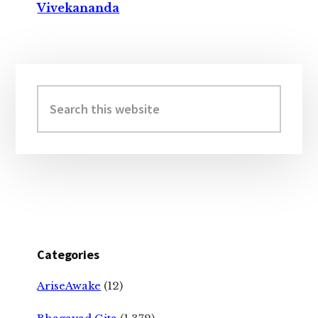
Vivekananda
Primary
Sidebar
Search
this
website
Categories
AriseAwake
(12)