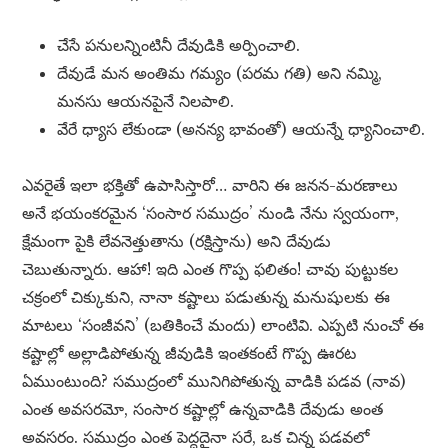
చేసే పనులన్నింటినీ దేవుడికి అర్పించాలి.
దేవుడే మన అంతిమ గమ్యం (పరమ గతి) అని నమ్మి,
మనసు ఆయనపైనే నిలపాలి.
వేరే ధ్యాస లేకుండా (అనన్య భావంతో) ఆయన్నే ధ్యానించాలి.
ఎవరైతే ఇలా భక్తితో ఉపాసిస్తారో… వారిని ఈ జనన-మరణాలు
అనే భయంకరమైన ‘సంసార సముద్రం’ నుండి నేను స్వయంగా,
క్షేమంగా పైకి లేవనెత్తుతాను (రక్షిస్తాను) అని దేవుడు
చెబుతున్నారు. ఆహా! ఇది ఎంత గొప్ప ఫలితం! చావు పుట్టుకల
చక్రంలో చిక్కుకుని, నానా కష్టాలు పడుతున్న మనుషులకు ఈ
మాటలు ‘సంజీవని’ (బతికించే మందు) లాంటివి. ఎప్పటి నుంచో ఈ
కష్టాల్లో అల్లాడిపోతున్న జీవుడికి ఇంతకంటే గొప్ప ఊరట
ఏముంటుంది? సముద్రంలో మునిగిపోతున్న వాడికి పడవ (నావ)
ఎంత అవసరమో, సంసార కష్టాల్లో ఉన్నవాడికి దేవుడు అంత
అవసరం. సముద్రం ఎంత పెద్దదైనా సరే, ఒక చిన్న పడవలో