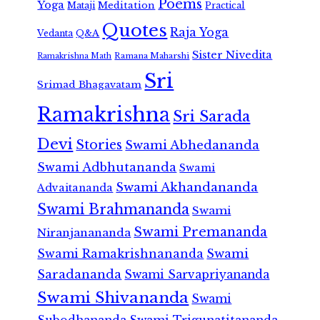
Poems
Yoga
Meditation
Mataji
Practical
Quotes
Raja Yoga
Vedanta
Q&A
Sister Nivedita
Ramana Maharshi
Ramakrishna Math
Sri
Srimad Bhagavatam
Ramakrishna
Sri Sarada
Devi
Stories
Swami Abhedananda
Swami Adbhutananda
Swami
Swami Akhandananda
Advaitananda
Swami Brahmananda
Swami
Swami Premananda
Niranjanananda
Swami Ramakrishnananda
Swami
Saradananda
Swami Sarvapriyananda
Swami Shivananda
Swami