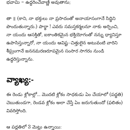
భవామి = ఉద్ధరించేవాణ్ణి అవుతాను;
తా ॥ (కాని, నా భక్తులు నా ప్రసాదంతో అనాయాసంగానే సిద్ధిని
పొందుతున్నారు.) పార్థా ! ఎవరు సమస్తకర్మలనూ నాకు అర్పించి,
నా యందు ఆసక్తితో, ఐకాంతికమైన భక్తియోగంతో నన్ను ధ్యానిస్తూ
ఉపాసిస్తున్నారో, నా యందు ఆవిష్ట–చిత్తులైన అటువంటి వారిని
శీఘ్రంగానే జననమరణరూపమైన సంసార సాగరం నుండి
ఉద్ధరిస్తున్నాను.
వ్యాఖ్య:-
ఈ రెండు శ్లోకాల్లో… మొదటి శ్లోకం సాధకుడు ఏం చేయాలో (పద్ధతి)
చెబుతుండగా, రెండవ శ్లోకం అలా చేస్తే ఏం జరుగుతుందో (ఫలితం)
వివరిస్తోంది.
ఆ పద్ధతిలో 3 మెట్లు ఉన్నాయి: