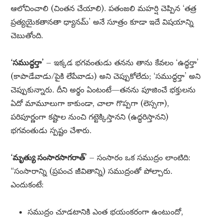
ఆలోచించాలి (చింతన చేయాలి). పతంజలి మహర్షి చెప్పిన ‘తత్ర
ప్రత్యయైకతానతా ధ్యానమ్’ అనే సూత్రం కూడా ఇదే విషయాన్ని
చెబుతోంది.
‘సముద్ధర్తా’
– ఇక్కడ భగవంతుడు తనను తాను కేవలం ‘ఉద్ధర్తా’
(కాపాడేవాడు/పైకి లేపేవాడు) అని చెప్పుకోలేదు; ‘సముద్ధర్తా’ అని
చెప్పుకున్నారు. దీని అర్థం ఏంటంటే—తనను పూజించే భక్తులను
ఏదో మామూలుగా కాకుండా, చాలా గొప్పగా (లెస్సగా),
పరిపూర్ణంగా కష్టాల నుంచి గట్టెక్కిస్తానని (ఉద్ధరిస్తానని)
భగవంతుడు స్పష్టం చేశారు.
‘మృత్యు సంసారసాగరాత్’
– సంసారం ఒక సముద్రం లాంటిది:
“సంసారాన్ని (ప్రపంచ జీవితాన్ని) సముద్రంతో పోల్చారు.
ఎందుకంటే:
సముద్రం చూడటానికి ఎంత భయంకరంగా ఉంటుందో,