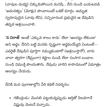
(చావుల మధ్య) చిక్కుకుపోయిన మనిషి… దీని నుండి బయటపడి
‘అమరత్వం’ (మోక్షం) పొందాలంటే ఒకటే మార్గం. అమృత
స్వరూపుడైన (చావు లేని), సచ్చిదానంద ప్రభువైన ఆ దేవుడిని
తప్పక ఆశ్రయించాలి.
‘న చిరాత్
‘ అంటే ‘ఎక్కువ కాలం కాదు’ లేదా ‘ఆలస్యం లేకుండా’
అని అర్థం. దీనిని బట్టి మనకు స్పష్టంగా అర్థమయ్యేది ఏంటంటే—
ఎవరైతే దేవుడిని పూర్తిగా నమ్ముకుంటారో (ఆశ్రయిస్తారో), వారు
చాలా త్వరగా (శీఘ్రంగా) కష్టాల నుండి లేదా సంసార బంధాల
నుండి విముక్తి పొందుతారు. దేవుడు వారిని కాపాడటంలో ఏమాత్రం
ఆలస్యం చేయడు.
దీనికి మన పురాణాల్లోని వీరి కథలే నిదర్శనం:
గజేంద్రుడు: మొసలి పట్టుకున్నప్పుడు ఆర్తితో పిలవగానే
విష్ణువు వెంటనే వచ్చాడు.