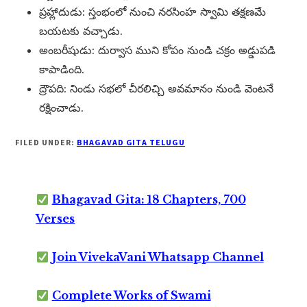
ప్రహ్లాదుడు: స్తంభంలో నుంచి నరసింహ స్వామి తక్షణమే
బయటకు వచ్చాడు.
అంబరీషుడు: దుర్వాస ముని కోపం నుండి చక్రం అడ్డుపడి
కాపాడింది.
ద్రౌపది: నిండు సభలో చీరలిచ్చి అవమానం నుండి వెంటనే
రక్షించాడు.
FILED UNDER:
BHAGAVAD GITA TELUGU
Bhagavad Gita: 18 Chapters, 700
Verses
Join VivekaVani Whatsapp Channel
Complete Works of Swami