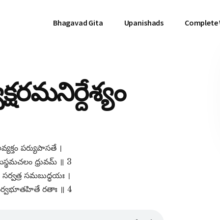
Bhagavad Gita
Upanishads
Complete
్షరమనిర్దేశ్యం
అవ్యక్తం పర్యుపాసతే ।
టస్థమచలం ధ్రువమ్​ ॥ 3
 సర్వత్ర సమబుద్ధయః ।
 సర్వభూతహితే రతాః ॥ 4