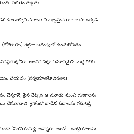
ుంది. ఫలితం దక్కదు.
 సాధకుడికి ఉండాల్సిన మూడు ముఖ్యమైన గుణాలను ఇక్కడ
లను (కోరికలను) గట్టిగా అదుపులో ఉంచుకోవడం
స్థితుల్లోనూ, అందరి పట్లా సమానమైన బుద్ధి కలిగి
సాయం చేయడం (సర్వభూతహితేరతాః).
యానం చేస్తూనే, పైన చెప్పిన ఆ మూడు మంచి గుణాలను
ేసుకోవాలి. శ్లోకంలో వాడిన పదాలను గమనిస్తే
అనకుండా ‘సంనియమ్య’ అన్నారు. అంటే—ఇంద్రియాలను