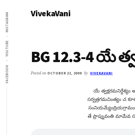
Additional
Skip
Skip
VivekaVani
to
to
menu
INSTAGRAM
main
primary
Voice
content
sidebar
of
Vivekananda
YOUTUBE
BG 12.3-4 యే త్వక
FACEBOOK
Posted on
OCTOBER 22, 2009
by
VIVEKAVANI
యే త్వక్షరమనిర్దేశ్యం 
సర్వత్రగమచింత్యం చ కూ
సంనియమ్యేంద్రియగ్రామం
తే ప్రాప్నువంతి మామేవ