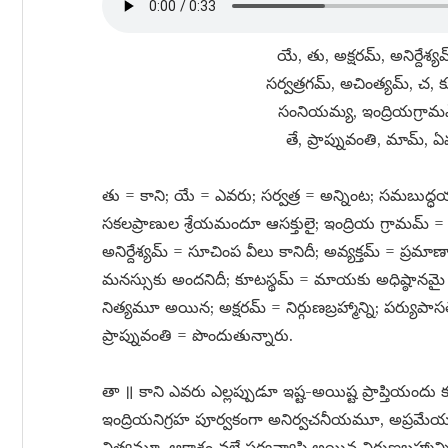
యే, తు, అక్షరమ్​, అనిర్దేశ్యమ
సర్వత్రగమ్​, అచింత్యమ్​, చ, 
సంనియమ్య, ఇంద్రియగ్రామమ
తే, ప్రాప్నువంతి, మామ్​,
తు = కాని; యే = ఎవరు; సర్వత్ర = అన్నింట; సమబుద్ధ
సకలప్రాణుల శ్రేయమందూ ఆసక్తులై; ఇంద్రియ గ్రామమ్​ =
అనిర్దేశ్యమ్​ = సూచింప వీలు కానిదీ; అవ్యక్తమ్​ = ప్రమ
మనస్సుకు అందనిదీ; కూటస్థమ్​ = మాయకు అధిష్ఠానమై
నిత్యమూ అయిన; అక్షరమ్​ = నిర్గుణబ్రహ్మాన్ని; పర్యుపాస
ప్రాప్నువంతి = పొందుతున్నారు.
తా ॥ కాని ఎవరు ఎల్లప్పుడూ ఇష్ట-అయిష్ట ప్రాప్తియంద
ఇంద్రియనిగ్రహ పూర్వకంగా అనిర్వచనీయమూ, అప్ర
నిత్యమూ, ఆకాశం వలే సర్వవ్యాపి అయిన నిర్గుణబ్రహ్మాన్న