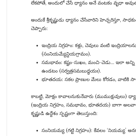
లేకపోతే, అందులో చేసే ధ్యానం అనే వంటకం వృధా అవుత
అందుకే శ్రీకృష్ణుడు ధ్యానం చేసేవారిని హెచ్చరిస్తూ,
చెప్పారు:
ఇంద్రియ నిగ్రహం: కళ్లు, చెవులు వంటి ఇంద్రియా
(సంనియమ్యేన్దియగ్రామం).
సమభావం: కష్టం-సుఖం, మంచి-చెడు… ఇలా అన్ని పరి
ఉండటం (సర్వత్రసమబుద్ధయః).
భూతదయ: సకల ప్రాణుల మేలు కోరడం, వాటికి 
కాబట్టి, మోక్షం కావాలనుకునేవారు (ముముక్షువులు) ధ్
(ఇంద్రియ నిగ్రహం, సమభావం, భూతదయ) బాగా అలవాటు చ
కృష్ణుడి ఉద్దేశం స్పష్టంగా తెలుస్తుంది:
సంనియమ్య (గట్టి నిగ్రహం): కేవలం ‘నియమ్య’ 