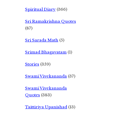
Spiritual Diary
(366)
Sri Ramakrishna Quotes
(87)
Sri Sarada Math
(5)
Srimad Bhagavatam
(1)
Stories
(359)
Swami Vivekananda
(37)
Swami Vivekananda
Quotes
(383)
Taittiriya Upanishad
(13)