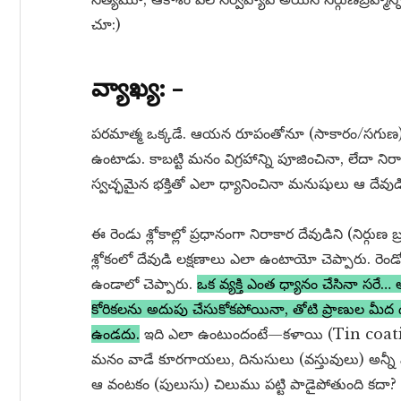
చూ:)
వ్యాఖ్య: –
పరమాత్మ ఒక్కడే. ఆయన రూపంతోనూ (సాకారం/సగుణ) ఉ
ఉంటాడు. కాబట్టి మనం విగ్రహాన్ని పూజించినా, లేదా నిరాకా
స్వచ్ఛమైన భక్తితో ఎలా ధ్యానించినా మనుషులు ఆ దేవుడ
ఈ రెండు శ్లోకాల్లో ప్రధానంగా నిరాకార దేవుడిని (నిర్గుణ బ్
శ్లోకంలో దేవుడి లక్షణాలు ఎలా ఉంటాయో చెప్పారు. రెండ
ఉండాలో చెప్పారు.
ఒక వ్యక్తి ఎంత ధ్యానం చేసినా సర
కోరికలను అదుపు చేసుకోకపోయినా, తోటి ప్రాణుల మీ
ఉండదు.
ఇది ఎలా ఉంటుందంటే—కళాయి (Tin coating) ల
మనం వాడే కూరగాయలు, దినుసులు (వస్తువులు) అన్నీ ఎంత
ఆ వంటకం (పులుసు) చిలుము పట్టి పాడైపోతుంది కదా? 