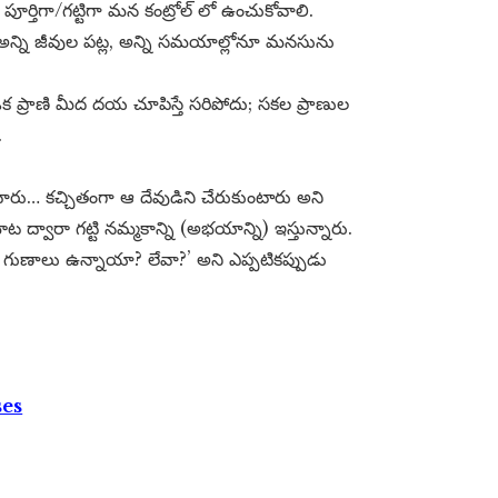
పూర్తిగా/గట్టిగా మన కంట్రోల్ లో ఉంచుకోవాలి.
; అన్ని జీవుల పట్ల, అన్ని సమయాల్లోనూ మనసును
 ప్రాణి మీద దయ చూపిస్తే సరిపోదు; సకల ప్రాణుల
.
వారు… కచ్చితంగా ఆ దేవుడిని చేరుకుంటారు అని
 ద్వారా గట్టి నమ్మకాన్ని (అభయాన్ని) ఇస్తున్నారు.
ు గుణాలు ఉన్నాయా? లేవా?’ అని ఎప్పటికప్పుడు
ses