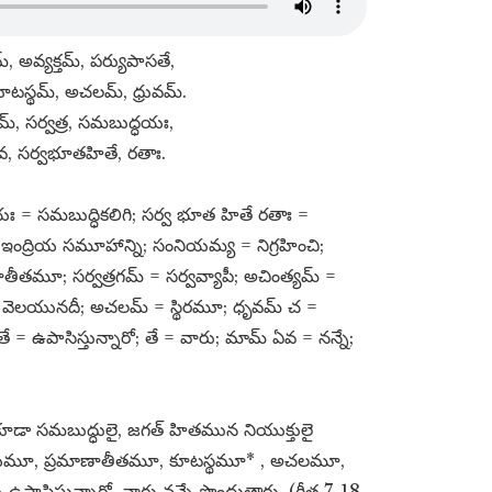
్​, అవ్యక్తమ్​, పర్యుపాసతే,
కూటస్థమ్​, అచలమ్​, ధ్రువమ్​.
్​, సర్వత్ర, సమబుద్ధయః,
 ఏవ, సర్వభూతహితే, రతాః.
యః = సమబుద్ధికలిగి; సర్వ భూత హితే రతాః =
 ఇంద్రియ సమూహాన్ని; సంనియమ్య = నిగ్రహించి;
ాణాతీతమూ; సర్వత్రగమ్​ = సర్వవ్యాపీ; అచింత్యమ్​ =
 వెలయునదీ; అచలమ్​ = స్థిరమూ; ధృవమ్​ చ =
తే = ఉపాసిస్తున్నారో; తే = వారు; మామ్​ ఏవ = నన్నే;
ు కూడా సమబుద్ధులై, జగత్​ హితమున నియుక్తులై
మేయమూ, ప్రమాణాతీతమూ, కూటస్థమూ* , అచలమూ,
ి ఉపాసిస్తున్నారో, వారు నన్నే పొందుతారు. (గీత 7-18