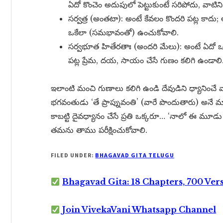
ఏదో కొంచెం అదుపులో పెట్టుకుంటే సరిపోదు, వాటిని 
సర్వత్ర (అంతటా): అంటే కేవలం కొందరి పట్ల కాదు
ఒకేలా (సమభావంతో) ఉంచుకోవాలి.
సర్వభూత హితేరతాః (అందరి మేలు): అంటే ఏదో ఒక
పట్ల ప్రేమ, దయ, సాయం చేసే గుణం కలిగి ఉండాలి
ఇలాంటి మంచి గుణాలు కలిగి ఉండి దేవుడిని ధ్యానించే 
భగవంతుడు ‘తే ప్రాప్నువంతి’ (వారే పొందుతారు) అనే మాట
కాబట్టి దైవధ్యానం చేసే ప్రతి ఒక్కరూ… ‘నాలో ఈ మూడ
తమను తాము పరీక్షించుకోవాలి.
FILED UNDER:
BHAGAVAD GITA TELUGU
Bhagavad Gita: 18 Chapters, 700 Ver
Join VivekaVani Whatsapp Channel