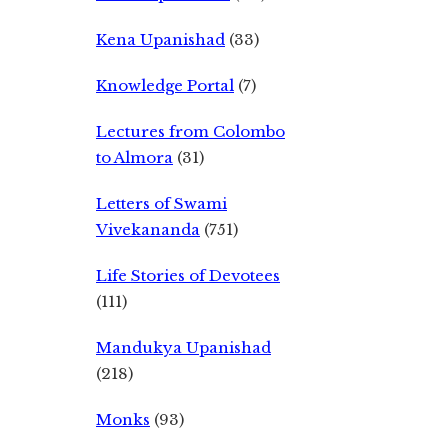
Kena Upanishad
(33)
Knowledge Portal
(7)
Lectures from Colombo
to Almora
(31)
Letters of Swami
Vivekananda
(751)
Life Stories of Devotees
(111)
Mandukya Upanishad
(218)
Monks
(93)