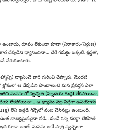
ంటాడు, రూపం లేకుండా కూడా (నిరాకారం/నిర్గుణ)
ర దేవుడిని ధ్యానించినా… చేరే గమ్యం ఒక్కటే. శ్రద్ధతో,
ినే చేరుకుంటారు.
రహ్మాన్ని) ధ్యానించే వారి గురించి చెప్పారు. మొదటి
ో శ్లోకంలో ఆ దేవుడిని పొందాలంటే మన ప్రవర్తన ఎలా
ే… అతని మనసులో స్వచ్ఛత (హృదయ శుద్ధి) లేకపోయినా,
ద దయ లేకపోయినా… ఆ ధ్యానం వల్ల పెద్దగా ఉపయోగం
ేని ఇత్తడి గిన్నెలో వంట చేసినట్లు ఉంటుంది.
 నాణ్యమైనవైనా సరే… వండే గిన్నె సరిగ్గా లేకపోతే
ఇది కూడా అంతే. మనసు అనే పాత్ర స్వచ్ఛంగా