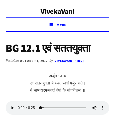
Additional
Skip
Skip
VivekaVani
to
to
menu
main
primary
Voice
content
sidebar
Menu
of
Vivekananda
BG 12.1 एवं सततयुक्ता
Posted on
OCTOBER 1, 2012
by
VIVEKAVANI HINDI
अर्जुन उवाच
एवं सततयुक्ता ये भक्तास्त्वां पर्युपासते।
ये चाप्यक्षरमव्यक्तं तेषां के योगवित्तमा:॥