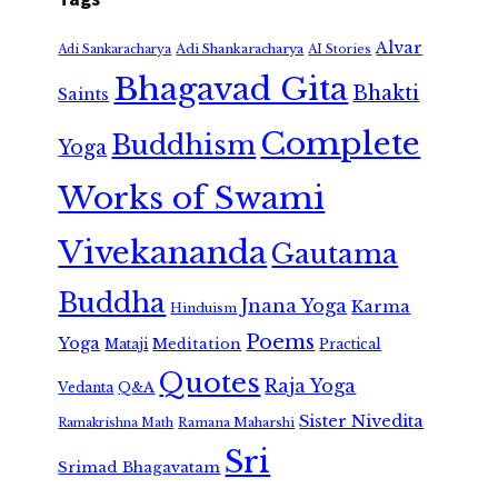
Alvar
Adi Shankaracharya
Adi Sankaracharya
AI Stories
Bhagavad Gita
Bhakti
Saints
Complete
Buddhism
Yoga
Works of Swami
Vivekananda
Gautama
Buddha
Jnana Yoga
Karma
Hinduism
Poems
Yoga
Meditation
Mataji
Practical
Quotes
Raja Yoga
Vedanta
Q&A
Sister Nivedita
Ramana Maharshi
Ramakrishna Math
Sri
Srimad Bhagavatam