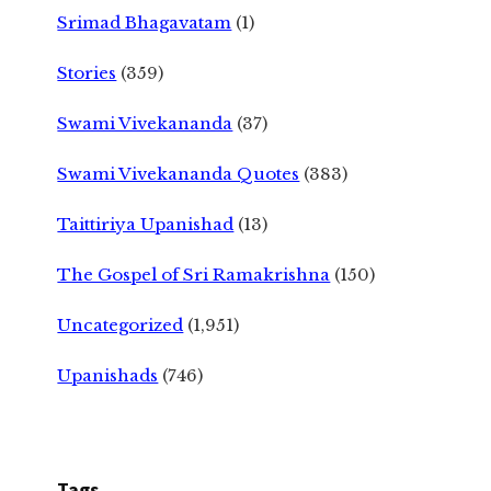
Srimad Bhagavatam
(1)
Stories
(359)
Swami Vivekananda
(37)
Swami Vivekananda Quotes
(383)
Taittiriya Upanishad
(13)
The Gospel of Sri Ramakrishna
(150)
Uncategorized
(1,951)
Upanishads
(746)
Tags