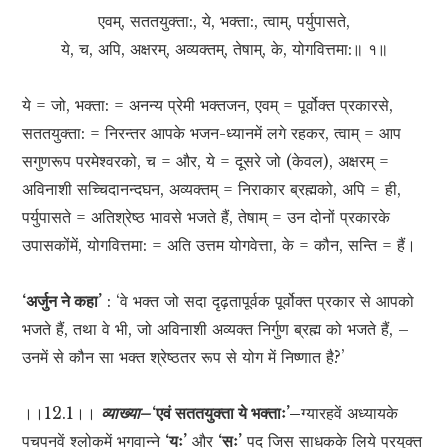
एवम्, सततयुक्ता:, ये, भक्ता:, त्वाम्, पर्युपासते,
ये, च, अपि, अक्षरम्, अव्यक्तम्, तेषाम्, के, योगवित्तमा:॥ १॥
ये = जो, भक्ता: = अनन्य प्रेमी भक्तजन, एवम् = पूर्वोक्त प्रकारसे,
सततयुक्ता: = निरन्तर आपके भजन-ध्यानमें लगे रहकर, त्वाम् = आप
सगुणरूप परमेश्वरको, च = और, ये = दूसरे जो (केवल), अक्षरम् =
अविनाशी सच्चिदानन्दघन, अव्यक्तम् = निराकार ब्रह्मको, अपि = ही,
पर्युपासते = अतिश्रेष्ठ भावसे भजते हैं, तेषाम् = उन दोनों प्रकारके
उपासकोंमें, योगवित्तमा: = अति उत्तम योगवेत्ता, के = कौन, सन्ति = हैं।
‘अर्जुन ने कहा’
: ‘वे भक्त जो सदा दृढ़तापूर्वक पूर्वोक्त प्रकार से आपको
भजते हैं, तथा वे भी, जो अविनाशी अव्यक्त निर्गुण ब्रह्म को भजते हैं, –
उनमें से कौन सा भक्त श्रेष्ठतर रूप से योग में निष्णात है?’
।।12.1।।
व्याख्या–
‘एवं सततयुक्ता ये भक्ताः’–
ग्यारहवें अध्यायके
पचपनवें श्लोकमें भगवान्ने
‘यः’
और
‘सः’
पद जिस साधकके लिये प्रयुक्त