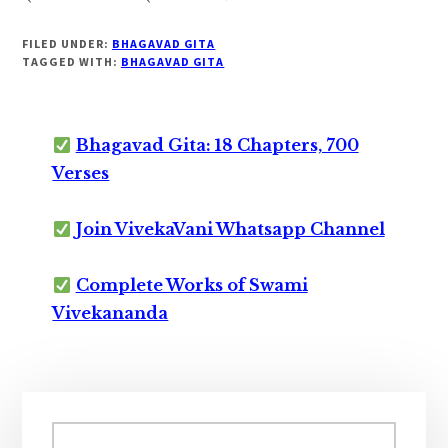
FILED UNDER:
BHAGAVAD GITA
TAGGED WITH:
BHAGAVAD GITA
Bhagavad Gita: 18 Chapters, 700
Verses
Join VivekaVani Whatsapp Channel
Complete Works of Swami
Vivekananda
Primary
Sidebar
Search