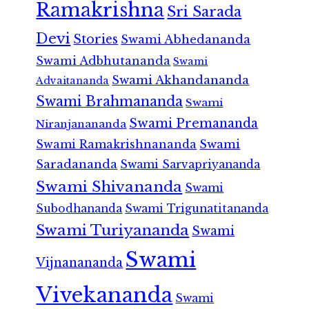
Ramakrishna
Sri Sarada
Devi
Stories
Swami Abhedananda
Swami Adbhutananda
Swami
Swami Akhandananda
Advaitananda
Swami Brahmananda
Swami
Swami Premananda
Niranjanananda
Swami Ramakrishnananda
Swami
Saradananda
Swami Sarvapriyananda
Swami Shivananda
Swami
Subodhananda
Swami Trigunatitananda
Swami Turiyananda
Swami
Swami
Vijnanananda
Vivekananda
Swami