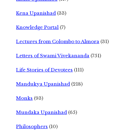
Kena Upanishad
(33)
Knowledge Portal
(7)
Lectures from Colombo to Almora
(31)
Letters of Swami Vivekananda
(751)
Life Stories of Devotees
(111)
Mandukya Upanishad
(218)
Monks
(93)
Mundaka Upanishad
(65)
Philosophers
(10)