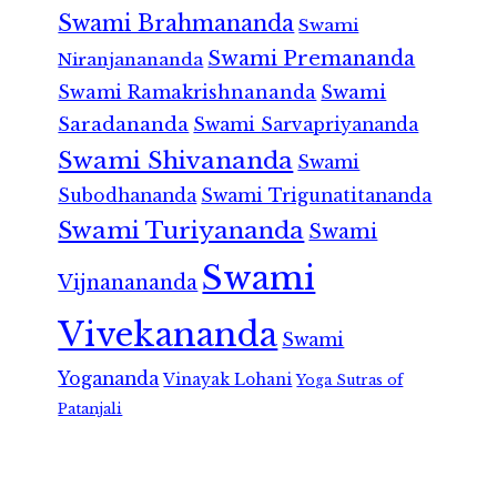
Swami Brahmananda
Swami
Swami Premananda
Niranjanananda
Swami Ramakrishnananda
Swami
Saradananda
Swami Sarvapriyananda
Swami Shivananda
Swami
Subodhananda
Swami Trigunatitananda
Swami Turiyananda
Swami
Swami
Vijnanananda
Vivekananda
Swami
Yogananda
Vinayak Lohani
Yoga Sutras of
Patanjali