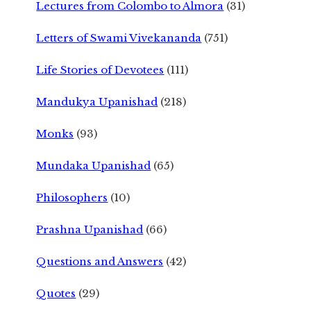
Lectures from Colombo to Almora
(31)
Letters of Swami Vivekananda
(751)
Life Stories of Devotees
(111)
Mandukya Upanishad
(218)
Monks
(93)
Mundaka Upanishad
(65)
Philosophers
(10)
Prashna Upanishad
(66)
Questions and Answers
(42)
Quotes
(29)