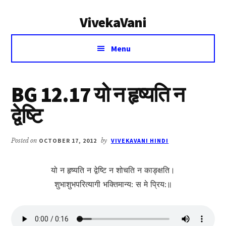
Additional
Skip
Skip
VivekaVani
to
to
menu
main
primary
Voice
content
sidebar
Menu
of
Vivekananda
BG 12.17 यो न हृष्यति न
द्वेष्टि
Posted on
OCTOBER 17, 2012
by
VIVEKAVANI HINDI
यो न हृष्यति न द्वेष्टि न शोचति न काङ्क्षति।
शुभाशुभपरित्यागी भक्तिमान्य: स मे प्रिय:॥