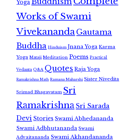
Complete
Buddhism
Yoga
Works of Swami
Vivekananda
Gautama
Buddha
Jnana Yoga
Karma
Hinduism
Poems
Yoga
Meditation
Mataji
Practical
Quotes
Raja Yoga
Vedanta
Q&A
Sister Nivedita
Ramana Maharshi
Ramakrishna Math
Sri
Srimad Bhagavatam
Ramakrishna
Sri Sarada
Devi
Stories
Swami Abhedananda
Swami Adbhutananda
Swami
Swami Akhandananda
Advaitananda