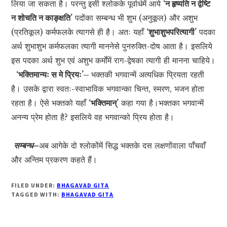
लिया जा सकता है। परन्तु इसी श्लोकके पूर्वार्धमें आये
‘न हृष्यति न द्वेष्टि
न शोचति न काङ्क्षति’
पदोंका सम्बन्ध भी शुभ (अनुकूल) और अशुभ
(प्रतिकूल) कर्मफलके त्यागसे ही है। अतः यहाँ
‘शुभाशुभपरित्यागी’
पदका
अर्थ शुभाशुभ कर्मफलका त्यागी माननेसे पुनरुक्ति-दोष आता है। इसलिये
इस पदका अर्थ शुभ एवं अशुभ कर्मोंमें राग-द्वेषका त्यागी ही मानना चाहिये।
‘भक्तिमान्यः स मे प्रियः’–
भक्तकी भगवान्में अत्यधिक प्रियता रहती
है। उसके द्वारा स्वतः-स्वाभाविक भगवान्का चिन्त, स्मरण, भजन होता
रहता है। ऐसे भक्तको यहाँ
‘भक्तिमान्’
कहा गया है।भक्तका भगवान्में
अनन्य प्रेम होता है? इसलिये वह भगवान्को प्रिय होता है।
सम्बन्ध–
अब आगेके दो श्लोकोंमें सिद्ध भक्तके दस लक्षणोंवाला पाँचवाँ
और अन्तिम प्रकरण कहते हैं।
FILED UNDER:
BHAGAVAD GITA
TAGGED WITH:
BHAGAVAD GITA