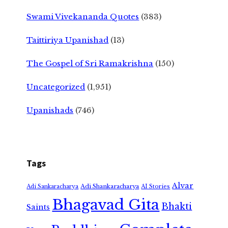
Swami Vivekananda Quotes
(383)
Taittiriya Upanishad
(13)
The Gospel of Sri Ramakrishna
(150)
Uncategorized
(1,951)
Upanishads
(746)
Tags
Alvar
Adi Shankaracharya
Adi Sankaracharya
AI Stories
Bhagavad Gita
Bhakti
Saints