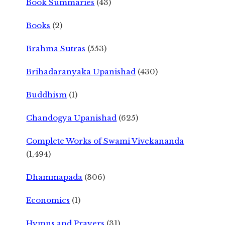
Book Summaries
(43)
Books
(2)
Brahma Sutras
(553)
Brihadaranyaka Upanishad
(430)
Buddhism
(1)
Chandogya Upanishad
(625)
Complete Works of Swami Vivekananda
(1,494)
Dhammapada
(306)
Economics
(1)
Hymns and Prayers
(31)