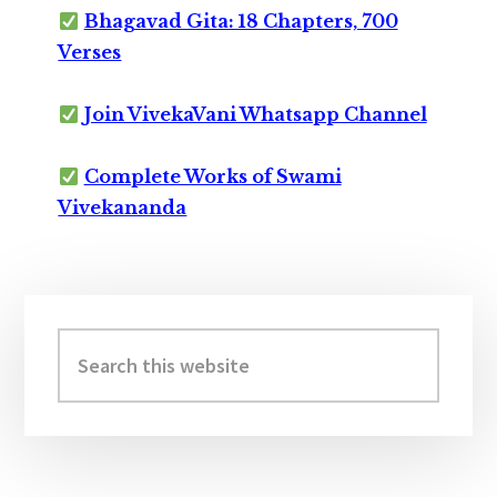
Bhagavad Gita: 18 Chapters, 700
Verses
Join VivekaVani Whatsapp Channel
Complete Works of Swami
Vivekananda
Primary
Sidebar
Search
this
website