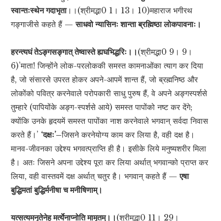
स्वान्तःस्थेन गदाभृता
।।(श्रीमद्भा0 1। 13। 10)महाराज भगीरथ
गङ्गाजीसे कहते हैं —
साधवो न्यासिनः शान्ता ब्रह्मिष्ठा लोकपावनाः।
हरन्त्यघं तेऽङ्गसङ्गात् तेष्वास्ते ह्यघभिद्धरिः।।
(श्रीमद्भा0 9। 9।
6)’माता! जिन्होंने लोक-परलोककी समस्त कामनाओंका त्याग कर दिया
है, जो संसारसे उपरत होकर अपने-आपमें शान्त हैं, जो ब्रह्मनिष्ठ और
लोकोंको पवित्र करनेवाले परोपकारी साधु पुरुष हैं, वे अपने अङ्गस्पर्शसे
तुम्हारे (पापियोंके अङ्ग-स्पर्शसे आये) समस्त पापोंको नष्ट कर देंगे;
क्योंकि उनके हृदयमें समस्त पापोंका नाश करनेवाले भगवान् सर्वदा निवास
करते हैं।’
‘दक्षः’–
जिसने करनेयोग्य काम कर लिया है, वही दक्ष है।
मानव-जीवनका उद्देश्य भगवत्प्राप्ति ही है। इसीके लिये मनुष्यशरीर मिला
है। अतः जिसने अपना उद्देश्य पूरा कर लिया अर्थात् भगवान्को प्राप्त कर
लिया, वही वास्तवमें दक्ष अर्थात् चतुर है। भगवान् कहते हैं —
एषा
बुद्धिमतां बुद्धिर्मनीषा च मनीषिणाम्।
यत्सत्यमनृतेनेह मर्त्येनाप्नोति मामृतम्।।
(श्रीमद्भा0 11। 29।