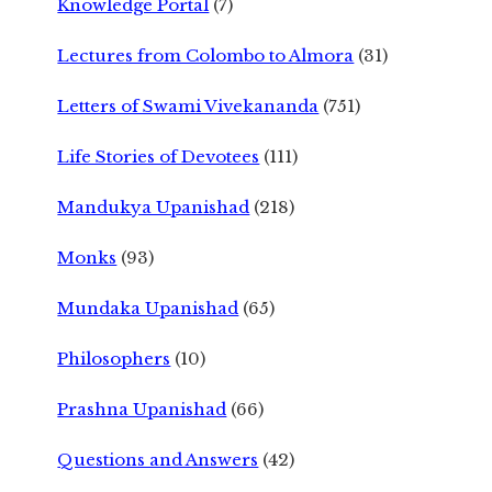
Knowledge Portal
(7)
Lectures from Colombo to Almora
(31)
Letters of Swami Vivekananda
(751)
Life Stories of Devotees
(111)
Mandukya Upanishad
(218)
Monks
(93)
Mundaka Upanishad
(65)
Philosophers
(10)
Prashna Upanishad
(66)
Questions and Answers
(42)