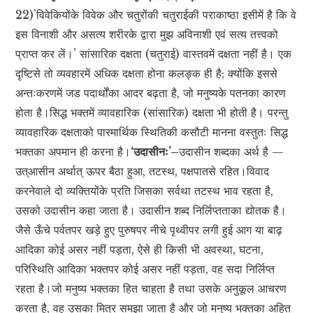
22)’विवेकियोंके विवेक और चतुरोंकी चतुराईकी पराकाष्ठा इसीमें है कि वे
इस विनाशी और असत्य शरीरके द्वारा मुझ अविनाशी एवं सत्य तत्त्वको
प्राप्त कर लें।’ सांसारिक दक्षता (चतुराई) वास्तवमें दक्षता नहीं है। एक
दृष्टिसे तो व्यवहारमें अधिक दक्षता होना कलङ्क ही है; क्योंकि इससे
अन्तःकरणमें जड पदार्थोंका आदर बढ़ता है, जो मनुष्यके पतनका कारण
होता है।सिद्ध भक्तमें व्यावहारिक (सांसारिक) दक्षता भी होती है। परन्तु
व्यावहारिक दक्षताको पारमार्थिक स्थितिकी कसौटी मानना वस्तुतः सिद्ध
भक्तका अपमान ही करना है।
‘उदासीनः’–
उदासीन शब्दका अर्थ है —
उत्आसीन अर्थात् ऊपर बैठा हुआ, तटस्थ, पक्षपातसे रहित।विवाद
करनेवाले दो व्यक्तियोंके प्रति जिसका सर्वथा तटस्थ भाव रहता है,
उसको उदासीन कहा जाता है। उदासीन शब्द निर्लिप्तताका द्योतक है।
जैसे ऊँचे पर्वतपर खड़े हुए पुरुषपर नीचे पृथ्वीपर लगी हुई आग या बाढ़
आदिका कोई असर नहीं पड़ता, ऐसे ही किसी भी अवस्था, घटना,
परिस्थिति आदिका भक्तपर कोई असर नहीं पड़ता, वह सदा निर्लिप्त
रहता है।जो मनुष्य भक्तका हित चाहता है तथा उसके अनुकूल आचरण
करता है, वह उसका मित्र समझा जाता है और जो मनुष्य भक्तका अहित