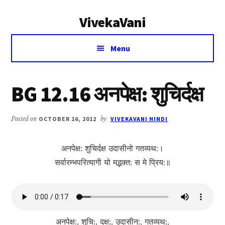
Additional
Skip
Skip
VivekaVani
to
to
menu
main
primary
Voice
content
sidebar
Menu
of
Vivekananda
BG 12.16 अनपेक्ष: शुचिर्दक्ष
Posted on
OCTOBER 16, 2012
by
VIVEKAVANI HINDI
अनपेक्ष: शुचिर्दक्ष उदासीनो गतव्यथ:।
सर्वारम्भपरित्यागी यो मद्भक्त: स मे प्रिय:॥
अनपेक्ष:, शुचि:, दक्ष:, उदासीन:, गतव्यथ:,