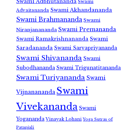
Swami Adbhutananda
Swami
Swami Akhandananda
Advaitananda
Swami Brahmananda
Swami
Swami Premananda
Niranjanananda
Swami Ramakrishnananda
Swami
Saradananda
Swami Sarvapriyananda
Swami Shivananda
Swami
Subodhananda
Swami Trigunatitananda
Swami Turiyananda
Swami
Swami
Vijnanananda
Vivekananda
Swami
Yogananda
Vinayak Lohani
Yoga Sutras of
Patanjali