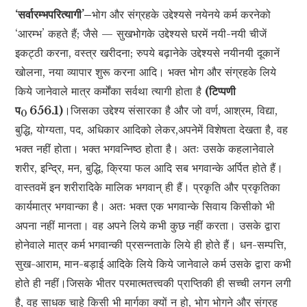
‘सर्वारम्भपरित्यागी’–
भोग और संग्रहके उद्देश्यसे नयेनये कर्म करनेको
‘आरम्भ’ कहते हैं; जैसे — सुखभोगके उद्देश्यसे घरमें नयी-नयी चीजें
इकट्ठी करना, वस्त्र खरीदना; रुपये बढ़ानेके उद्देश्यसे नयीनयी दूकानें
खोलना, नया व्यापार शुरू करना आदि। भक्त भोग और संग्रहके लिये
किये जानेवाले मात्र कर्मोंका सर्वथा त्यागी होता है
(टिप्पणी
प
656.1)
।जिसका उद्देश्य संसारका है और जो वर्ण, आश्रम, विद्या,
0
बुद्धि, योग्यता, पद, अधिकार आदिको लेकर,अपनेमें विशेषता देखता है, वह
भक्त नहीं होता। भक्त भगवन्निष्ठ होता है। अतः उसके कहलानेवाले
शरीर, इन्द्रि, मन, बुद्धि, क्रिया फल आदि सब भगवान्के अर्पित होते हैं।
वास्तवमें इन शरीरादिके मालिक भगवान् ही हैं। प्रकृति और प्रकृतिका
कार्यमात्र भगवान्का है। अतः भक्त एक भगवान्के सिवाय किसीको भी
अपना नहीं मानता। वह अपने लिये कभी कुछ नहीं करता। उसके द्वारा
होनेवाले मात्र कर्म भगवान्की प्रसन्नताके लिये ही होते हैं। धन-सम्पत्ति,
सुख-आराम, मान-बड़ाई आदिके लिये किये जानेवाले कर्म उसके द्वारा कभी
होते ही नहीं।जिसके भीतर परमात्मतत्त्वकी प्राप्तिकी ही सच्ची लगन लगी
है, वह साधक चाहे किसी भी मार्गका क्यों न हो, भोग भोगने और संग्रह