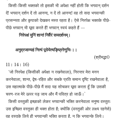
किसी-किसी भक्तको तो इसकी भी अपेक्षा नहीं होती कि भगवान् दर्शन
दें! भगवान् दर्शन दें तो आनन्द, न दें तो आनन्द! वह तो सदा भगवान्की
प्रसन्नता और कृपाको देखकर मस्त रहता है। ऐसे निरपेक्ष भक्तके पीछे-
पीछे भगवान् भी घूमा करते हैं! भगवान् स्वयं कहते हैं —
निरेपक्षं मुनिं शान्तं निर्वैरं समदर्शनम्।
अनुव्रजाम्यहं नित्यं पूयेयेत्यङ्घ्रिरेणुभिः।।
(श्रीमद्भा0
11। 14। 16)
‘जो निरपेक्ष (किसीकी अपेक्षा न रखनेवाला), निरन्तर मेरा मनन
करनेवाला, शान्त, द्वेष-रहित और सबके प्रति समान दृष्टि रखनेवाला है,
उस महात्माके पीछे-पीछे मैं सदा यह सोचकर घूमा करता हूँ कि उसकी
चरण-रज मेरे ऊपर पड़ जाय और मैं पवित्र हो जाऊँ।’
किसी वस्तुकी इच्छाको लेकर भगवान्की भक्ति करनेवाला मनुष्य वस्तुतः
उस इच्छित वस्तुका ही भक्त होता है; क्योंकि (वस्तुकी ओर लक्ष्य रहनेसे)
वह वस्तुके लिये ही भगवान्की भक्ति करता है, न कि भगवान्के लिये।