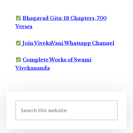
Bhagavad Gita: 18 Chapters, 700
Verses
Join VivekaVani Whatsapp Channel
Complete Works of Swami
Vivekananda
Primary
Sidebar
Search
this
website