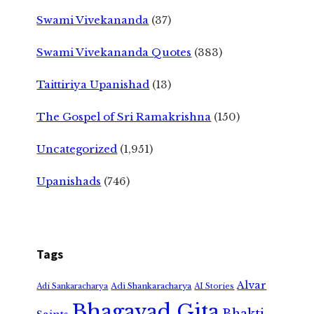
Swami Vivekananda
(37)
Swami Vivekananda Quotes
(383)
Taittiriya Upanishad
(13)
The Gospel of Sri Ramakrishna
(150)
Uncategorized
(1,951)
Upanishads
(746)
Tags
Alvar
Adi Shankaracharya
Adi Sankaracharya
AI Stories
Bhagavad Gita
Bhakti