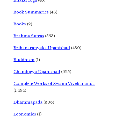
Bhakti Yoga
(45)
Book Summaries
(43)
Books
(2)
Brahma Sutras
(553)
Brihadaranyaka Upanishad
(430)
Buddhism
(1)
Chandogya Upanishad
(625)
Complete Works of Swami Vivekananda
(1,494)
Dhammapada
(306)
Economics
(1)