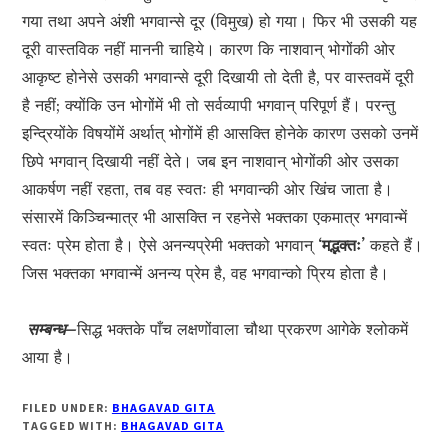
गया तथा अपने अंशी भगवान्से दूर (विमुख) हो गया। फिर भी उसकी यह
दूरी वास्तविक नहीं माननी चाहिये। कारण कि नाशवान् भोगोंकी ओर
आकृष्ट होनेसे उसकी भगवान्से दूरी दिखायी तो देती है, पर वास्तवमें दूरी
है नहीं; क्योंकि उन भोगोंमें भी तो सर्वव्यापी भगवान् परिपूर्ण हैं। परन्तु
इन्द्रियोंके विषयोंमें अर्थात् भोगोंमें ही आसक्ति होनेके कारण उसको उनमें
छिपे भगवान् दिखायी नहीं देते। जब इन नाशवान् भोगोंकी ओर उसका
आकर्षण नहीं रहता, तब वह स्वतः ही भगवान्की ओर खिंच जाता है।
संसारमें किञ्चिन्मात्र भी आसक्ति न रहनेसे भक्तका एकमात्र भगवान्में
स्वतः प्रेम होता है। ऐसे अनन्यप्रेमी भक्तको भगवान्
‘मद्भक्तः’
कहते हैं।
जिस भक्तका भगवान्में अनन्य प्रेम है, वह भगवान्को प्रिय होता है।
सम्बन्ध–
सिद्ध भक्तके पाँच लक्षणोंवाला चौथा प्रकरण आगेके श्लोकमें
आया है।
FILED UNDER:
BHAGAVAD GITA
TAGGED WITH:
BHAGAVAD GITA