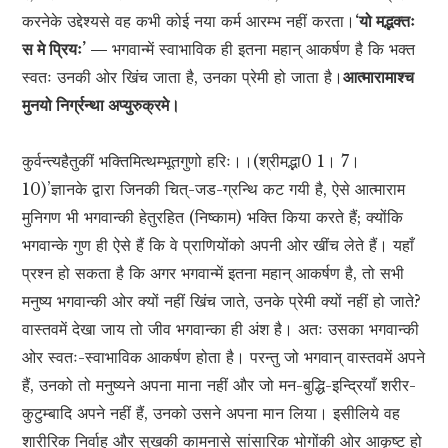
करनेके उद्देश्यसे वह कभी कोई नया कर्म आरम्भ नहीं करता।
‘यो मद्भक्तः
स मे प्रियः’ —
भगवान्में स्वाभाविक ही इतना महान् आकर्षण है कि भक्त
स्वतः उनकी ओर खिंच जाता है, उनका प्रेमी हो जाता है।
आत्मारामाश्च
मुनयो निर्ग्रन्था अप्युरुक्रमे।
कुर्वन्त्यहैतुकीं भक्तिमित्थम्भूतगुणो हरिः।।(श्रीमद्भा0 1। 7।
10)’ज्ञानके द्वारा जिनकी चित्-जड-ग्रन्थि कट गयी है, ऐसे आत्माराम
मुनिगण भी भगवान्की हेतुरहित (निष्काम) भक्ति किया करते हैं; क्योंकि
भगवान्के गुण ही ऐसे हैं कि वे प्राणियोंको अपनी ओर खींच लेते हैं। यहाँ
प्रश्न हो सकता है कि अगर भगवान्में इतना महान् आकर्षण है, तो सभी
मनुष्य भगवान्की ओर क्यों नहीं खिंच जाते, उनके प्रेमी क्यों नहीं हो जाते?
वास्तवमें देखा जाय तो जीव भगवान्का ही अंश है। अतः उसका भगवान्की
ओर स्वतः-स्वाभाविक आकर्षण होता है। परन्तु जो भगवान् वास्तवमें अपने
हैं, उनको तो मनुष्यने अपना माना नहीं और जो मन-बुद्धि-इन्द्रियाँ शरीर-
कुटुम्बादि अपने नहीं हैं, उनको उसने अपना मान लिया। इसीलिये वह
शारीरिक निर्वाह और सुखकी कामनासे सांसारिक भोगोंकी ओर आकृष्ट हो