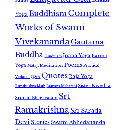
Saints
Complete
Buddhism
Yoga
Works of Swami
Vivekananda
Gautama
Buddha
Jnana Yoga
Karma
Hinduism
Poems
Yoga
Meditation
Mataji
Practical
Quotes
Raja Yoga
Vedanta
Q&A
Sister Nivedita
Ramana Maharshi
Ramakrishna Math
Sri
Srimad Bhagavatam
Ramakrishna
Sri Sarada
Devi
Stories
Swami Abhedananda