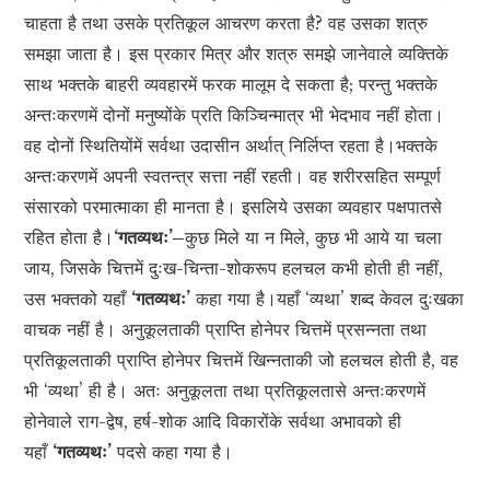
चाहता है तथा उसके प्रतिकूल आचरण करता है? वह उसका शत्रु
समझा जाता है। इस प्रकार मित्र और शत्रु समझे जानेवाले व्यक्तिके
साथ भक्तके बाहरी व्यवहारमें फरक मालूम दे सकता है; परन्तु भक्तके
अन्तःकरणमें दोनों मनुष्योंके प्रति किञ्चिन्मात्र भी भेदभाव नहीं होता।
वह दोनों स्थितियोंमें सर्वथा उदासीन अर्थात् निर्लिप्त रहता है।भक्तके
अन्तःकरणमें अपनी स्वतन्त्र सत्ता नहीं रहती। वह शरीरसहित सम्पूर्ण
संसारको परमात्माका ही मानता है। इसलिये उसका व्यवहार पक्षपातसे
रहित होता है।
‘गतव्यथः’–
कुछ मिले या न मिले, कुछ भी आये या चला
जाय, जिसके चित्तमें दुःख-चिन्ता-शोकरूप हलचल कभी होती ही नहीं,
उस भक्तको यहाँ
‘गतव्यथः’
कहा गया है।यहाँ ‘व्यथा’ शब्द केवल दुःखका
वाचक नहीं है। अनुकूलताकी प्राप्ति होनेपर चित्तमें प्रसन्नता तथा
प्रतिकूलताकी प्राप्ति होनेपर चित्तमें खिन्नताकी जो हलचल होती है, वह
भी ‘व्यथा’ ही है। अतः अनुकूलता तथा प्रतिकूलतासे अन्तःकरणमें
होनेवाले राग-द्वेष, हर्ष-शोक आदि विकारोंके सर्वथा अभावको ही
यहाँ
‘गतव्यथः’
पदसे कहा गया है।