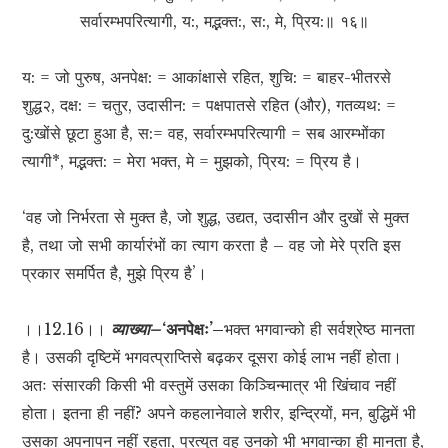
सर्वारम्भपरित्यागी, य:, मद्भक्त:, स:, मे, प्रिय:॥ १६॥
य: = जो पुरुष, अनपेक्ष: = आकांक्षासे रहित, शुचि: = बाहर-भीतरसे
शुद्ध२, दक्ष: = चतुर, उदासीन: = पक्षपातसे रहित (और), गतव्यथ: =
दु:खोंसे छूटा हुआ है, स:= वह, सर्वारम्भपरित्यागी = सब आरम्भोंका
त्यागी*, मद्भक्त: = मेरा भक्त, मे = मुझको, प्रिय: = प्रिय है।
‘वह जो निर्भरता से मुक्त है, जो शुद्ध, उद्यत, उदासीन और दुखों से मुक्त
है, तथा जो सभी कार्यारंभों का त्याग करता है – वह जो मेरे प्रति इस
प्रकार समर्पित है, मुझे प्रिय है’।
।।12.16।।
व्याख्या–
‘अनपेक्षः’–
भक्त भगवान्को ही सर्वश्रेष्ठ मानता
है। उसकी दृष्टिमें भगवत्प्राप्तिसे बढ़कर दूसरा कोई लाभ नहीं होता।
अतः संसारकी किसी भी वस्तुमें उसका किञ्चिन्मात्र भी खिंचाव नहीं
होता। इतना ही नहीं? अपने कहलानेवाले शरीर, इन्द्रियों, मन, बुद्धिमें भी
उसका अपनापन नहीं रहता, प्रत्युत वह उनको भी भगवान्का ही मानता है,