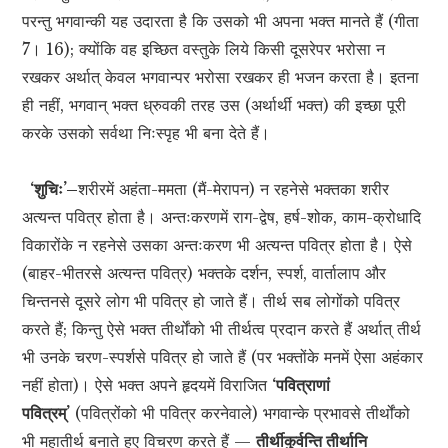
परन्तु भगवान्की यह उदारता है कि उसको भी अपना भक्त मानते हैं (गीता
7। 16); क्योंकि वह इच्छित वस्तुके लिये किसी दूसरेपर भरोसा न
रखकर अर्थात् केवल भगवान्पर भरोसा रखकर ही भजन करता है। इतना
ही नहीं, भगवान् भक्त ध्रुवकी तरह उस (अर्थार्थी भक्त) की इच्छा पूरी
करके उसको सर्वथा निःस्पृह भी बना देते हैं।
‘शुचिः’–
शरीरमें अहंता-ममता (मैं-मेरापन) न रहनेसे भक्तका शरीर
अत्यन्त पवित्र होता है। अन्तःकरणमें राग-द्वेष, हर्ष-शोक, काम-क्रोधादि
विकारोंके न रहनेसे उसका अन्तःकरण भी अत्यन्त पवित्र होता है। ऐसे
(बाहर-भीतरसे अत्यन्त पवित्र) भक्तके दर्शन, स्पर्श, वार्तालाप और
चिन्तनसे दूसरे लोग भी पवित्र हो जाते हैं। तीर्थ सब लोगोंको पवित्र
करते हैं; किन्तु ऐसे भक्त तीर्थोंको भी तीर्थत्व प्रदान करते हैं अर्थात् तीर्थ
भी उनके चरण-स्पर्शसे पवित्र हो जाते हैं (पर भक्तोंके मनमें ऐसा अहंकार
नहीं होता)। ऐसे भक्त अपने हृदयमें विराजित
‘पवित्राणां
पवित्रम्’
(पवित्रोंको भी पवित्र करनेवाले) भगवान्के प्रभावसे तीर्थोंको
भी महातीर्थ बनाते हुए विचरण करते हैं —
तीर्थीकुर्वन्ति तीर्थानि