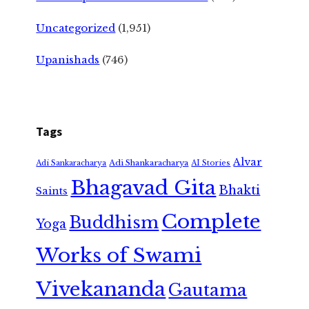
Uncategorized
(1,951)
Upanishads
(746)
Tags
Alvar
Adi Shankaracharya
Adi Sankaracharya
AI Stories
Bhagavad Gita
Bhakti
Saints
Complete
Buddhism
Yoga
Works of Swami
Vivekananda
Gautama