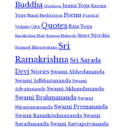
Buddha
Jnana Yoga
Karma
Hinduism
Poems
Yoga
Meditation
Mataji
Practical
Quotes
Raja Yoga
Vedanta
Q&A
Sister Nivedita
Ramana Maharshi
Ramakrishna Math
Sri
Srimad Bhagavatam
Ramakrishna
Sri Sarada
Devi
Stories
Swami Abhedananda
Swami Adbhutananda
Swami
Swami Akhandananda
Advaitananda
Swami Brahmananda
Swami
Swami Premananda
Niranjanananda
Swami Ramakrishnananda
Swami
Saradananda
Swami Sarvapriyananda