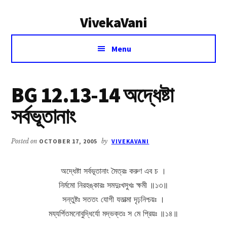
Additional
Skip
Skip
VivekaVani
to
to
menu
main
primary
Voice
content
sidebar
Menu
of
Vivekananda
BG 12.13-14 অদ্ধেষ্টা
সর্বভূতানাং
Posted on
OCTOBER 17, 2005
by
VIVEKAVANI
অদ্ধেষ্টা সর্বভূতানাং মৈত্রঃ করুণ এব চ ।
নির্মমো নিরহঙ্কারঃ সমদুঃখসুখঃ ক্ষমী ॥১৩॥
সন্তুষ্টঃ সততং যোগী যতাত্মা দৃঢ়নিশ্চয়ঃ ।
ময্যর্পিতমনোবুদ্ধির্যো মদ্ভক্তঃ স মে প্রিয়ঃ ॥১৪॥