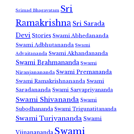
Sri
Srimad Bhagavatam
Ramakrishna
Sri Sarada
Devi
Stories
Swami Abhedananda
Swami Adbhutananda
Swami
Swami Akhandananda
Advaitananda
Swami Brahmananda
Swami
Swami Premananda
Niranjanananda
Swami Ramakrishnananda
Swami
Saradananda
Swami Sarvapriyananda
Swami Shivananda
Swami
Subodhananda
Swami Trigunatitananda
Swami Turiyananda
Swami
Swami
Vijnanananda