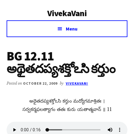
Additional
Skip
Skip
VivekaVani
to
to
menu
main
primary
Voice
content
sidebar
Menu
of
Vivekananda
BG 12.11
అథైతదప్యశక్తోఽసి కర్తుం
Posted on
OCTOBER 22, 2009
by
VIVEKAVANI
అథైతదప్యశక్తోఽసి కర్తుం మద్యోగమాశ్రితః ।
సర్వకర్మఫలత్యాగం తతః కురు యతాత్మవాన్​ ॥ 11