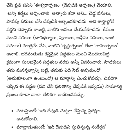
చేసే ప్రతి పనిని ‘ఈశ్వరార్పణం’ (దేవుడికి అర్పణం) చేయాలి.
‘అన్ని కర్మలు అర్పించాలి’ అన్నారు కదా అని… చెడ్డ పనులు,
పాపపు పనులు చేసి దేవుడికి అర్పించకూడదు. అవి శాస్త్రాల్లోనే
వద్దని చెప్పారు కాబట్టి, వాటిని అసలు చేయనేకూడదు. కేవలం
మంచి పనులు (దానధర్మాలు, పూజలు, ఆఫీసు పనులు, ఇంటి
పనులు) మాత్రమే చేసి, వాటిని ‘కృష్ణార్పణం’ లేదా ‘రామార్పణం’
అనాలి. భగవంతుడు కష్టమైన పద్ధతుల నుంచి మొదలుపెట్టి,
క్రమంగా సులభమైన పద్ధతుల వరకు అన్నీ వివరించారు. సాధకులు
తమ మనస్తత్వాన్ని బట్టి, తమకు ఏది సెట్ అవుతుందో
(అనుకూలంగా ఉంటుందో) ఆ మార్గాన్ని ఎంచుకోవచ్చు. చివరిగా
చెప్పిన ఈ పద్ధతి (పని చేసి ఫలితాన్ని దేవుడికి ఇవ్వడం) సామాన్య
ప్రజలు కూడా చాలా తేలికగా ఆచరించవచ్చు.
నడుస్తుంటే: ‘ఇది దేవుడి చుట్టూ చేస్తున్న ప్రదక్షిణ’
అనుకోవాలి.
మాట్లాడుతుంటే: ‘ఇది దేవుడిని స్తుతిస్తున్న సంకీర్తన’