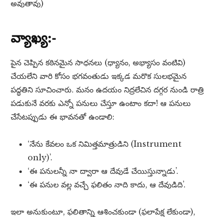
అవుతావు)
వ్యాఖ్య:-
పైన చెప్పిన కఠినమైన సాధనలు (ధ్యానం, అభ్యాసం వంటివి)
చేయలేని వారి కోసం భగవంతుడు ఇక్కడ మరొక సులభమైన
పద్ధతిని సూచించారు. మనం ఉదయం నిద్రలేచిన దగ్గర నుండి రాత్రి
పడుకునే వరకు ఎన్నో పనులు చేస్తూ ఉంటాం కదా! ఆ పనులు
చేసేటప్పుడు ఈ భావనతో ఉండాలి:
‘నేను కేవలం ఒక నిమిత్తమాత్రుడిని (Instrument
only)’.
‘ఈ పనులన్నీ నా ద్వారా ఆ దేవుడే చేయిస్తున్నాడు’.
‘ఈ పనుల వల్ల వచ్చే ఫలితం నాది కాదు, ఆ దేవుడిది’.
ఇలా అనుకుంటూ, ఫలితాన్ని ఆశించకుండా (ఫలాపేక్ష లేకుండా),