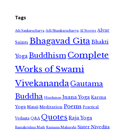
Tags
Alvar
Adi Shankaracharya
Adi Sankaracharya
AI Stories
Bhagavad Gita
Bhakti
Saints
Complete
Buddhism
Yoga
Works of Swami
Vivekananda
Gautama
Buddha
Jnana Yoga
Karma
Hinduism
Poems
Yoga
Meditation
Mataji
Practical
Quotes
Raja Yoga
Vedanta
Q&A
Sister Nivedita
Ramana Maharshi
Ramakrishna Math