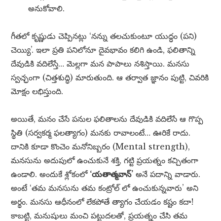
అనుకోవాలి.
గీతలో కృష్ణుడు చెప్పినట్లు ‘నన్ను తలచుకుంటూ యుద్ధం (పని)
చెయ్యి’. ఇలా ప్రతి పనిలోనూ దైవభావం కలిగి ఉండి, ఫలితాన్ని
దేవుడికి వదిలేస్తే… మెల్లగా మన పాపాలు నశిస్తాయి. మనసు
స్వచ్ఛంగా (చిత్తశుద్ధి) మారుతుంది. ఆ తర్వాత జ్ఞానం పుట్టి, చివరికి
మోక్షం లభిస్తుంది.
అయితే, మనం చేసే పనుల ఫలితాలను దేవుడికి వదిలేసే ఆ గొప్ప
స్థితి (సర్వకర్మ ఫలత్యాగం) మనకు రావాలంటే… ఊరికే రాదు.
దానికి కూడా కొంచెం మనోనిబ్బరం (Mental strength),
మనసును అదుపులో ఉంచుకునే శక్తి, గట్టి ప్రయత్నం కచ్చితంగా
ఉండాలి. అందుకే శ్లోకంలో
‘యతాత్మవాన్’
అనే పదాన్ని వాడారు.
అంటే ‘తమ మనసును తమ కంట్రోల్ లో ఉంచుకున్నవారు’ అని
అర్థం. మనసు ఆధీనంలో లేకపోతే త్యాగం చేయడం కష్టం కదా!
కాబట్టి, మనుషులు మంచి పట్టుదలతో, ప్రయత్నం చేసి తమ