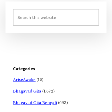
Primary
Sidebar
Search
this
website
Categories
AriseAwake
(12)
Bhagavad Gita
(1,372)
Bhagavad Gita Bengali
(653)