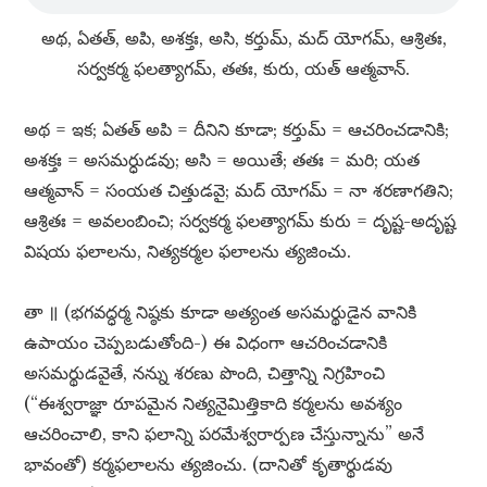
అథ, ఏతత్​, అపి, అశక్తః, అసి, కర్తుమ్​, మద్​ యోగమ్​, ఆశ్రితః,
సర్వకర్మ ఫలత్యాగమ్​, తతః, కురు, యత్​ ఆత్మవాన్​.
అథ = ఇక; ఏతత్​ అపి = దీనిని కూడా; కర్తుమ్​ = ఆచరించడానికి;
అశక్తః = అసమర్ధుడవు; అసి = అయితే; తతః = మరి; యత
ఆత్మవాన్​ = సంయత చిత్తుడవై; మద్​ యోగమ్​ = నా శరణాగతిని;
ఆశ్రితః = అవలంబించి; సర్వకర్మ ఫలత్యాగమ్​ కురు = దృష్ట-అదృష్ట
విషయ ఫలాలను, నిత్యకర్మల ఫలాలను త్యజించు.
తా ॥ (భగవద్ధర్మ నిష్ఠకు కూడా అత్యంత అసమర్థుడైన వానికి
ఉపాయం చెప్పబడుతోంది-) ఈ విధంగా ఆచరించడానికి
అసమర్థుడవైతే, నన్ను శరణు పొంది, చిత్తాన్ని నిగ్రహించి
(“ఈశ్వరాజ్ఞా రూపమైన నిత్యనైమిత్తికాది కర్మలను అవశ్యం
ఆచరించాలి, కాని ఫలాన్ని పరమేశ్వరార్పణ చేస్తున్నాను” అనే
భావంతో) కర్మఫలాలను త్యజించు. (దానితో కృతార్థుడవు