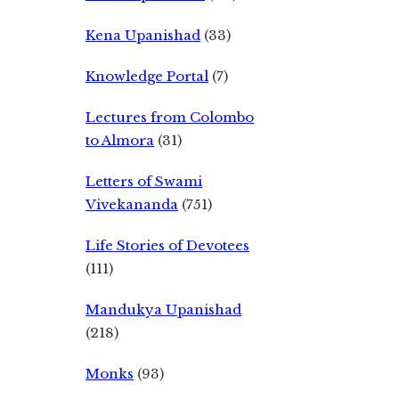
Kena Upanishad
(33)
Knowledge Portal
(7)
Lectures from Colombo
to Almora
(31)
Letters of Swami
Vivekananda
(751)
Life Stories of Devotees
(111)
Mandukya Upanishad
(218)
Monks
(93)