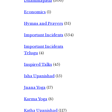
Dhammapada
(306)
Economics
(1)
Hymns and Prayers
(31)
Important Incidents
(554)
Important Incidents
Telugu
(4)
Inspired Talks
(45)
Isha Upanishad
(15)
Jnana Yoga
(17)
Karma Yoga
(8)
Katha Upanishad
(117)