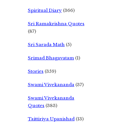
Spiritual Diary
(366)
Sri Ramakrishna Quotes
(87)
Sri Sarada Math
(5)
Srimad Bhagavatam
(1)
Stories
(359)
Swami Vivekananda
(37)
Swami Vivekananda
Quotes
(383)
Taittiriya Upanishad
(13)