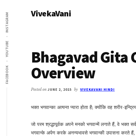
Additional
Skip
Skip
VivekaVani
to
to
menu
INSTAGRAM
main
primary
Voice
content
sidebar
of
Vivekananda
YOUTUBE
Bhagavad Gita 
Overview
FACEBOOK
Posted on
JUNE 2, 2015
by
VIVEKAVANI HINDI
भक्त भगवान्का अत्यन्त प्यारा होता है; क्योंकि वह शरीर-इन्द्
जो परम श्रद्धापूर्वक अपने मनको भगवान्में लगाते हैं, वे भक्त सर्व
भगवान्के अर्पण करके अनन्यभावसे भगवान्की उपासना करते हैं,