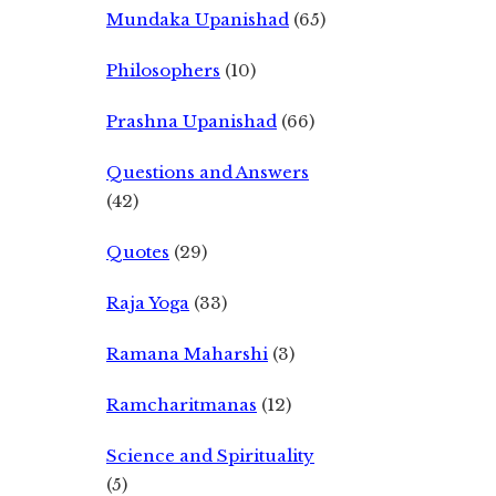
Mundaka Upanishad
(65)
Philosophers
(10)
Prashna Upanishad
(66)
Questions and Answers
(42)
Quotes
(29)
Raja Yoga
(33)
Ramana Maharshi
(3)
Ramcharitmanas
(12)
Science and Spirituality
(5)