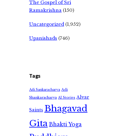
The Gospel of Sri
Ramakrishna
(150)
Uncategorized
(1,952)
Upanishads
(746)
Tags
Adi
Adi Sankaracharya
Alvar
Shankaracharya
AI Stories
Bhagavad
Saints
Gita
Bhakti Yoga