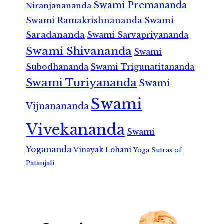
Swami Premananda
Niranjanananda
Swami Ramakrishnananda
Swami
Saradananda
Swami Sarvapriyananda
Swami Shivananda
Swami
Subodhananda
Swami Trigunatitananda
Swami Turiyananda
Swami
Swami
Vijnanananda
Vivekananda
Swami
Yogananda
Vinayak Lohani
Yoga Sutras of
Patanjali