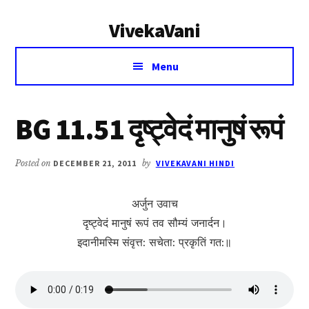
Additional
Skip
Skip
VivekaVani
to
to
menu
main
primary
Voice
content
sidebar
Menu
of
Vivekananda
BG 11.51 दृष्ट्वेदं मानुषं रूपं
Posted on
DECEMBER 21, 2011
by
VIVEKAVANI HINDI
अर्जुन उवाच
दृष्ट्वेदं मानुषं रूपं तव सौम्यं जनार्दन।
इदानीमस्मि संवृत्त: सचेता: प्रकृतिं गत:॥