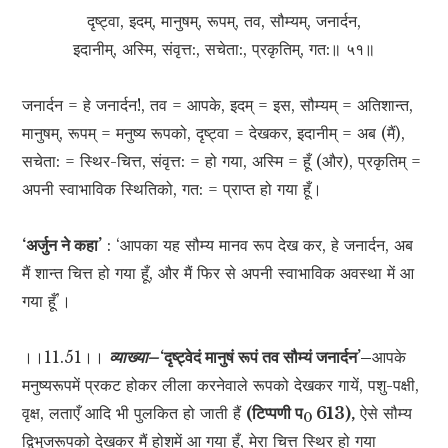
दृष्ट्वा, इदम्, मानुषम्, रूपम्, तव, सौम्यम्, जनार्दन,
इदानीम्, अस्मि, संवृत्त:, सचेता:, प्रकृतिम्, गत:॥ ५१॥
जनार्दन = हे जनार्दन!, तव = आपके, इदम् = इस, सौम्यम् = अतिशान्त,
मानुषम्, रूपम् = मनुष्य रूपको, दृष्ट्वा = देखकर, इदानीम् = अब (मैं),
सचेता: = स्थिर-चित्त, संवृत्त: = हो गया, अस्मि = हूँ (और), प्रकृतिम् =
अपनी स्वाभाविक स्थितिको, गत: = प्राप्त हो गया हूँ।
‘अर्जुन ने कहा’
: ‘आपका यह सौम्य मानव रूप देख कर, हे जनार्दन, अब
मैं शान्त चित्त हो गया हूँ, और मैं फिर से अपनी स्वाभाविक अवस्था में आ
गया हूँ’।
।।11.51।।
व्याख्या–
‘दृष्ट्वेदं मानुषं रूपं तव सौम्यं जनार्दन’–
आपके
मनुष्यरूपमें प्रकट होकर लीला करनेवाले रूपको देखकर गायें, पशु-पक्षी,
वृक्ष, लताएँ आदि भी पुलकित हो जाती हैं
(टिप्पणी प
613),
ऐसे सौम्य
0
द्विभुजरूपको देखकर मैं होशमें आ गया हूँ, मेरा चित्त स्थिर हो गया