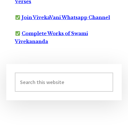
Verses
Join VivekaVani Whatsapp Channel
Complete Works of Swami
Vivekananda
Primary
Sidebar
Search
this
website