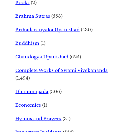
Books
(2)
Brahma Sutras
(553)
Brihadaranyaka Upanishad
(430)
Buddhism
(1)
Chandogya Upanishad
(625)
Complete Works of Swami Vivekananda
(1,494)
Dhammapada
(306)
Economics
(1)
Hymns and Prayers
(31)