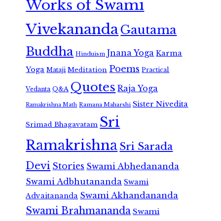
Works of Swami
Vivekananda
Gautama
Buddha
Jnana Yoga
Karma
Hinduism
Poems
Yoga
Meditation
Mataji
Practical
Quotes
Raja Yoga
Vedanta
Q&A
Sister Nivedita
Ramana Maharshi
Ramakrishna Math
Sri
Srimad Bhagavatam
Ramakrishna
Sri Sarada
Devi
Stories
Swami Abhedananda
Swami Adbhutananda
Swami
Swami Akhandananda
Advaitananda
Swami Brahmananda
Swami