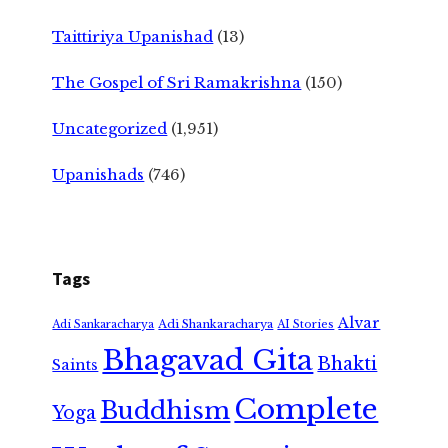
Taittiriya Upanishad
(13)
The Gospel of Sri Ramakrishna
(150)
Uncategorized
(1,951)
Upanishads
(746)
Tags
Alvar
Adi Shankaracharya
Adi Sankaracharya
AI Stories
Bhagavad Gita
Bhakti
Saints
Complete
Buddhism
Yoga