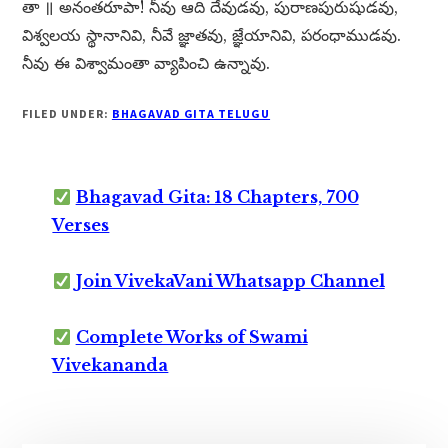
తా ॥ అనంతరూపా! నీవు ఆది దేవుడవు, పురాణపురుషుడవు,
విశ్వలయ స్థానానివి, నీవే జ్ఞాతవు, జ్ఞేయానివి, పరంధాముడవు.
నీవు ఈ విశ్వామంతా వ్యాపించి ఉన్నావు.
FILED UNDER:
BHAGAVAD GITA TELUGU
Bhagavad Gita: 18 Chapters, 700
Verses
Join VivekaVani Whatsapp Channel
Complete Works of Swami
Vivekananda