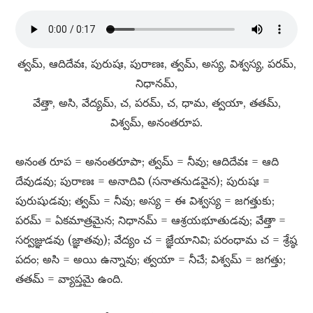
త్వమ్​, ఆదిదేవః, పురుషః, పురాణః, త్వమ్​, అస్య, విశ్వస్య, పరమ్​,
నిధానమ్​,
వేత్తా, అసి, వేద్యమ్​, చ, పరమ్​, చ, ధామ, త్వయా, తతమ్​,
విశ్వమ్​, అనంతరూప.
అనంత రూప = అనంతరూపా; త్వమ్​ = నీవు; ఆదిదేవః = ఆది
దేవుడవు; పురాణః = అనాదివి (సనాతనుడవైన); పురుషః =
పురుషుడవు; త్వమ్​ = నీవు; అస్య = ఈ విశ్వస్య = జగత్తుకు;
పరమ్​ = ఏకమాత్రమైన; నిధానమ్​ = ఆశ్రయభూతుడవు; వేత్తా =
సర్వజ్ఞుడవు (జ్ఞాతవు); వేద్యం చ = జ్ఞేయానివి; పరంధామ చ = శ్రేష్ఠ
పదం; అసి = అయి ఉన్నావు; త్వయా = నీచే; విశ్వమ్​ = జగత్తు;
తతమ్​ = వ్యాప్తమై ఉంది.