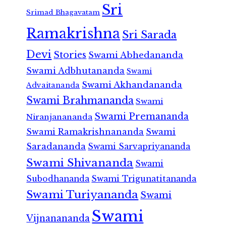
Sri
Srimad Bhagavatam
Ramakrishna
Sri Sarada
Devi
Stories
Swami Abhedananda
Swami Adbhutananda
Swami
Swami Akhandananda
Advaitananda
Swami Brahmananda
Swami
Swami Premananda
Niranjanananda
Swami Ramakrishnananda
Swami
Saradananda
Swami Sarvapriyananda
Swami Shivananda
Swami
Subodhananda
Swami Trigunatitananda
Swami Turiyananda
Swami
Swami
Vijnanananda