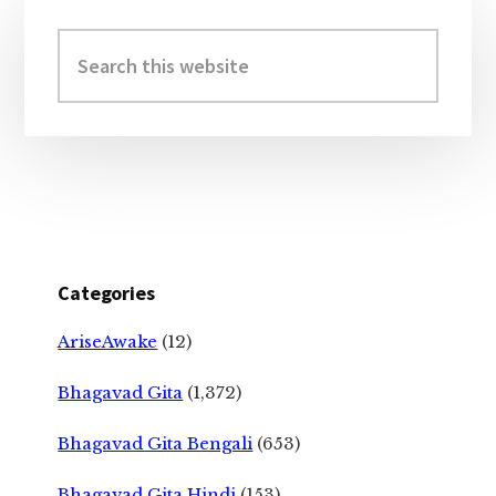
Primary
Sidebar
Search
this
website
Categories
AriseAwake
(12)
Bhagavad Gita
(1,372)
Bhagavad Gita Bengali
(653)
Bhagavad Gita Hindi
(153)