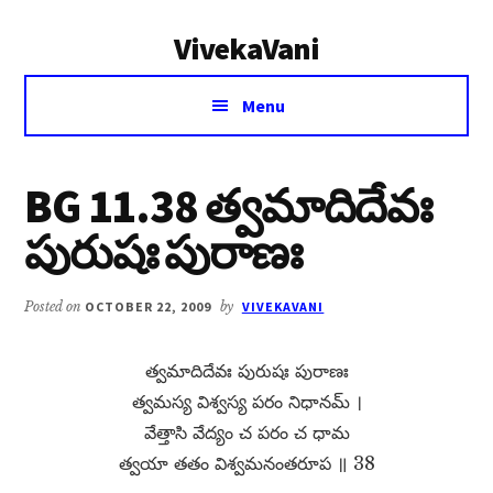
Additional
Skip
Skip
VivekaVani
to
to
menu
main
primary
Voice
content
sidebar
Menu
of
Vivekananda
BG 11.38 త్వమాదిదేవః
పురుషః పురాణః
Posted on
OCTOBER 22, 2009
by
VIVEKAVANI
త్వమాదిదేవః పురుషః పురాణః
త్వమస్య విశ్వస్య పరం నిధానమ్​ ।
వేత్తాసి వేద్యం చ పరం చ ధామ
త్వయా తతం విశ్వమనంతరూప ॥ 38