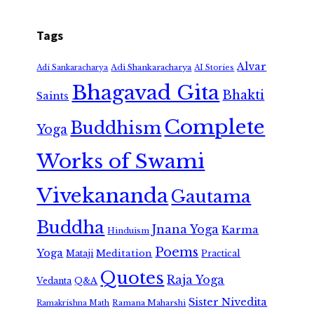
Tags
Alvar
Adi Shankaracharya
Adi Sankaracharya
AI Stories
Bhagavad Gita
Bhakti
Saints
Complete
Buddhism
Yoga
Works of Swami
Vivekananda
Gautama
Buddha
Jnana Yoga
Karma
Hinduism
Poems
Yoga
Meditation
Mataji
Practical
Quotes
Raja Yoga
Vedanta
Q&A
Sister Nivedita
Ramana Maharshi
Ramakrishna Math