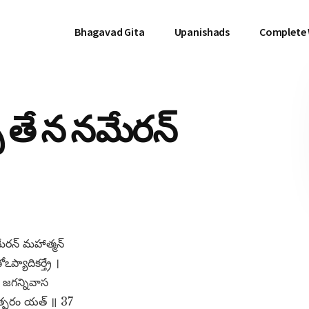
Bhagavad Gita
Upanishads
Complete
 తే న నమేరన్​
ేరన్​ మహాత్మన్​
ప్యాదికర్త్రే ।
 జగన్నివాస
త్పరం యత్​ ॥ 37