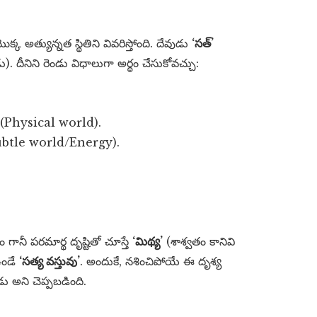
క అత్యున్నత స్థితిని వివరిస్తోంది. దేవుడు
‘సత్’
 దీనిని రెండు విధాలుగా అర్థం చేసుకోవచ్చు:
చం (Physical world).
ం (Subtle world/Energy).
గానీ పరమార్థ దృష్టితో చూస్తే
‘మిథ్య’
(శాశ్వతం కానివి
ఉండే
‘సత్య వస్తువు’
. అందుకే, నశించిపోయే ఈ దృశ్య
 అని చెప్పబడింది.