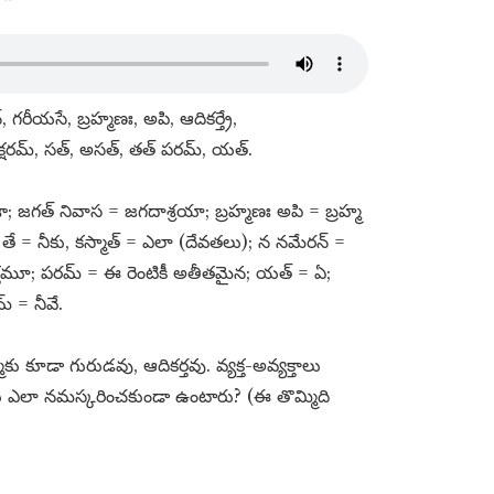
, గరీయసే, బ్రహ్మణః, అపి, ఆదికర్త్రే,
షరమ్​, సత్​, అసత్​, తత్​ పరమ్​, యత్​.
; జగత్​ నివాస = జగదాశ్రయా; బ్రహ్మణః అపి = బ్రహ్మ
తే = నీకు, కస్మాత్​ = ఎలా (దేవతలు); న నమేరన్​ =
క్తమూ; పరమ్​ = ఈ రెంటికీ అతీతమైన; యత్​ = ఏ;
​ = నీవే.
కు కూడా గురుడవు, ఆదికర్తవు. వ్యక్త-అవ్యక్తాలు
ీకు ఎలా నమస్కరించకుండా ఉంటారు? (ఈ తొమ్మిది