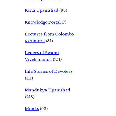
Kena Upanishad
(33)
Knowledge Portal
(7)
Lectures from Colombo
to Almora
(31)
Letters of Swami
Vivekananda
(751)
Life Stories of Devotees
(111)
Mandukya Upanishad
(218)
Monks
(93)