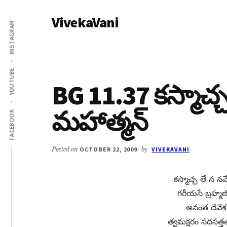
Additional
Skip
Skip
VivekaVani
to
to
menu
INSTAGRAM
main
primary
Voice
content
sidebar
of
Vivekananda
YOUTUBE
BG 11.37 కస్మాచ్చ
మహాత్మన్​
FACEBOOK
Posted on
OCTOBER 22, 2009
by
VIVEKAVANI
కస్మాచ్చ తే న నమ
గరీయసే బ్రహ్మణోఽ
అనంత దేవేశ
త్వమక్షరం సదసత్త