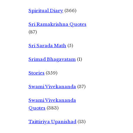
Spiritual Diary
(366)
Sri Ramakrishna Quotes
(87)
Sri Sarada Math
(5)
Srimad Bhagavatam
(1)
Stories
(359)
Swami Vivekananda
(37)
Swami Vivekananda
Quotes
(383)
Taittiriya Upanishad
(13)