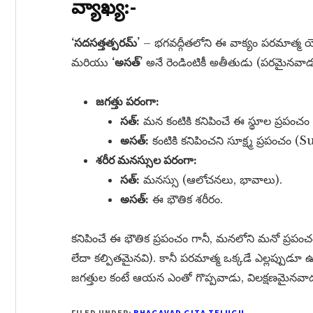
వ్యాఖ్య:-
‘సదసత్తత్పరమ్’
– భగవద్గీతలోని ఈ వాక్యం పరమాత్మ యొక్
మరియు
‘అసత్’
అనే రెండింటికీ అతీతుడు (పరమైనవాడు).
జగత్తు పరంగా:
సత్:
మన కంటికి కనిపించే ఈ స్థూల ప్రపం
అసత్:
కంటికి కనిపించని సూక్ష్మ ప్రపంచ
శరీర మనస్సుల పరంగా:
సత్:
మనస్సు (ఆలోచనలు, భావాలు).
అసత్:
ఈ భౌతిక శరీరం.
కనిపించే ఈ భౌతిక ప్రపంచం గానీ, మనలోని మనో ప్రపంచం 
లేదా కల్పితమైనవి). కానీ పరమాత్మ ఒక్కడే ఎల్లప్పుడూ 
జగత్తుల కంటే ఆయన ఎంతో గొప్పవాడు, విలక్షణమైనవాడు
FILED UNDER:
BHAGAVAD GITA TELUGU