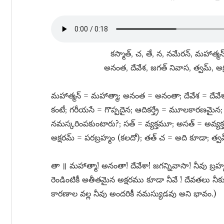
కస్మాత్​, చ, తే, న, నమేరన్​, మహాత్మన్​
అనంత, దేవేశ, జగత్​ నివాస, త్వమ్​, అక్
మహాత్మన్​ = మహాత్మా; అనంత = అనంతా; దేవేశ = దేవేశా
కంటే; గరీయసే = గొప్పదైన; ఆదికర్త్రే = మూలకారణమైన; 
నమస్కరింపకుంటారు?; సత్​ = వ్యక్తమూ; అసత్​ = అవ్య
అక్షరమ్​ = పరబ్రహ్మం (కలదో); తత్​ చ = అది కూడా; త్వమ్
తా ॥ మహాత్మా! అనంతా! దేవేశా! జగన్నివాసా! నీవు బ్రహ్మ
రెండింటికీ అతీతమైన అక్షరము కూడా నీవే ! దేవతలు న
కారణాల వల్ల నీవు అందరికీ నమస్యుడవు అని భావం.)