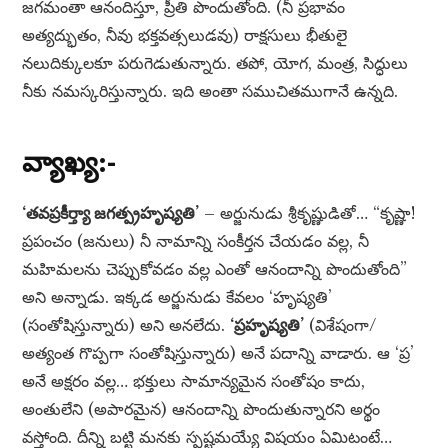
జగమంతా ఆనందిస్తూ, ప్రీతి పొందుతోంది. (నీ ప్రభావం
అత్యద్భుతం, నీవు భక్తవత్సలుడవు) రాక్షసులు భీతులై
నలుదిక్కులకూ పరుగెడుతున్నారు. తపో, యోగ, మంత్ర, సిద్ధులు
నీకు నమస్కరిస్తున్నారు. ఇది అంతా సముచితముగానే ఉన్నది.
వ్యాఖ్య:-
‘తవప్రకీర్త్యా జగత్ప్రహృష్యతి’
– అర్జునుడు శ్రీకృష్ణుడితో… “కృష్ణా!
ప్రపంచం (జనులు) నీ నామాన్ని సంకీర్తన చేయడం వల్ల, నీ
మహిమలను చెప్పుకోవడం వల్ల ఎంతో ఆనందాన్ని పొందుతోంది”
అని అన్నాడు. ఇక్కడ అర్జునుడు కేవలం ‘హృష్యతి’
(సంతోషిస్తున్నారు) అని అనలేదు.
‘ప్రహృష్యతి’
(విశేషంగా/
అత్యంత గొప్పగా సంతోషిస్తున్నారు) అనే పదాన్ని వాడారు. ఆ ‘ప్ర’
అనే అక్షరం వల్ల… భక్తులు సామాన్యమైన సంతోషం కాదు,
అంతులేని (అపారమైన) ఆనందాన్ని పొందుతున్నారని అర్థం
వస్తోంది. దీన్ని బట్టి మనకు స్పష్టమయ్యే విషయం ఏమిటంటే…