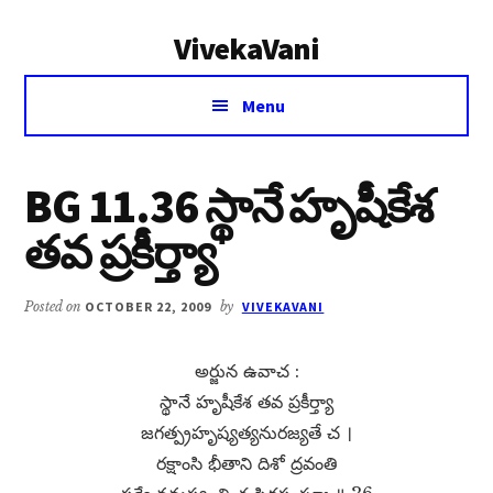
Additional
Skip
Skip
VivekaVani
to
to
menu
main
primary
Voice
content
sidebar
Menu
of
Vivekananda
BG 11.36 స్థానే హృషీకేశ
తవ ప్రకీర్త్యా
Posted on
OCTOBER 22, 2009
by
VIVEKAVANI
అర్జున ఉవాచ :
స్థానే హృషీకేశ తవ ప్రకీర్త్యా
జగత్ప్రహృష్యత్యనురజ్యతే చ ।
రక్షాంసి భీతాని దిశో ద్రవంతి