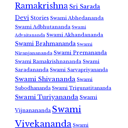
Ramakrishna
Sri Sarada
Devi
Stories
Swami Abhedananda
Swami Adbhutananda
Swami
Swami Akhandananda
Advaitananda
Swami Brahmananda
Swami
Swami Premananda
Niranjanananda
Swami Ramakrishnananda
Swami
Saradananda
Swami Sarvapriyananda
Swami Shivananda
Swami
Subodhananda
Swami Trigunatitananda
Swami Turiyananda
Swami
Swami
Vijnanananda
Vivekananda
Swami