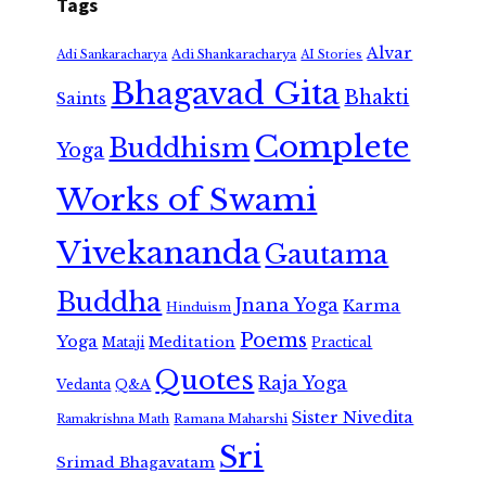
Tags
Alvar
Adi Shankaracharya
Adi Sankaracharya
AI Stories
Bhagavad Gita
Bhakti
Saints
Complete
Buddhism
Yoga
Works of Swami
Vivekananda
Gautama
Buddha
Jnana Yoga
Karma
Hinduism
Poems
Yoga
Meditation
Mataji
Practical
Quotes
Raja Yoga
Vedanta
Q&A
Sister Nivedita
Ramana Maharshi
Ramakrishna Math
Sri
Srimad Bhagavatam