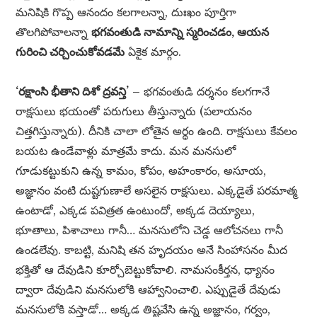
మనిషికి గొప్ప ఆనందం కలగాలన్నా, దుఃఖం పూర్తిగా
తొలగిపోవాలన్నా
భగవంతుడి నామాన్ని స్మరించడం, ఆయన
గురించి చర్చించుకోవడమే
ఏకైక మార్గం.
‘రక్షాంసి భీతాని దిశో ద్రవన్తి’
– భగవంతుడి దర్శనం కలగగానే
రాక్షసులు భయంతో పరుగులు తీస్తున్నారు (పలాయనం
చిత్తగిస్తున్నారు). దీనికి చాలా లోతైన అర్థం ఉంది. రాక్షసులు కేవలం
బయట ఉండేవాళ్లు మాత్రమే కాదు. మన మనసులో
గూడుకట్టుకుని ఉన్న కామం, కోపం, అహంకారం, అసూయ,
అజ్ఞానం వంటి దుష్టగుణాలే అసలైన రాక్షసులు. ఎక్కడైతే పరమాత్మ
ఉంటాడో, ఎక్కడ పవిత్రత ఉంటుందో, అక్కడ దెయ్యాలు,
భూతాలు, పిశాచాలు గానీ… మనసులోని చెడ్డ ఆలోచనలు గానీ
ఉండలేవు. కాబట్టి, మనిషి తన హృదయం అనే సింహాసనం మీద
భక్తితో ఆ దేవుడిని కూర్చోబెట్టుకోవాలి. నామసంకీర్తన, ధ్యానం
ద్వారా దేవుడిని మనసులోకి ఆహ్వానించాలి. ఎప్పుడైతే దేవుడు
మనసులోకి వస్తాడో… అక్కడ తిష్టవేసి ఉన్న అజ్ఞానం, గర్వం,