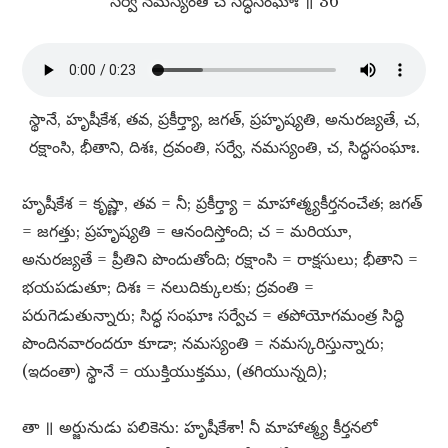
సర్వే నమస్యంతి చ సిద్ధసంఘాః ॥ 36
స్థానే, హృషీకేశ, తవ, ప్రకీర్త్యా, జగత్​, ప్రహృష్యతి, అనురజ్యతే, చ,
రక్షాంసి, భీతాని, దిశః, ద్రవంతి, సర్వే, నమస్యంతి, చ, సిద్ధసంఘాః.
హృషీకేశ = కృష్ణా, తవ = నీ; ప్రకీర్త్యా = మాహాత్మ్యకీర్తనంచేత; జగత్​
= జగత్తు; ప్రహృష్యతి = ఆనందిస్తోంది; చ = మరియూ,
అనురజ్యతే = ప్రీతిని పొందుతోంది; రక్షాంసి = రాక్షసులు; భీతాని =
భయపడుతూ; దిశః = నలుదిక్కులకు; ద్రవంతి =
పరుగెడుతున్నారు; సిద్ధ సంఘాః సర్వేచ = తపోయోగమంత్ర సిద్ధి
పొందినవారందరూ కూడా; నమస్యంతి = నమస్కరిస్తున్నారు;
(ఇదంతా) స్థానే = యుక్తియుక్తము, (తగియున్నది);
తా ॥ అర్జునుడు పలికెను: హృషీకేశా! నీ మాహాత్మ్య కీర్తనలో