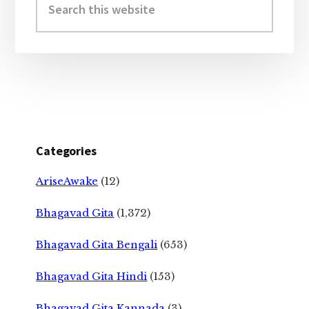
Sidebar
this
website
Categories
AriseAwake
(12)
Bhagavad Gita
(1,372)
Bhagavad Gita Bengali
(653)
Bhagavad Gita Hindi
(153)
Bhagavad Gita Kannada
(3)