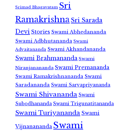
Sri
Srimad Bhagavatam
Ramakrishna
Sri Sarada
Devi
Stories
Swami Abhedananda
Swami Adbhutananda
Swami
Swami Akhandananda
Advaitananda
Swami Brahmananda
Swami
Swami Premananda
Niranjanananda
Swami Ramakrishnananda
Swami
Saradananda
Swami Sarvapriyananda
Swami Shivananda
Swami
Subodhananda
Swami Trigunatitananda
Swami Turiyananda
Swami
Swami
Vijnanananda