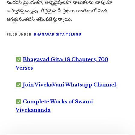
నందరినీ మ్రింగుతూ, అన్నివైపులకూ నాలుకలను చాపుతూ
ఆస్వాదిస్తున్నావు. తీవ్రమైన నీ ప్రభలు కాంతులతో నిండి
జగత్తునంతటినీ తపింపజేస్తున్నాయి.
FILED UNDER:
BHAGAVAD GITA TELUGU
Bhagavad Gita: 18 Chapters, 700
Verses
Join VivekaVani Whatsapp Channel
Complete Works of Swami
Vivekananda