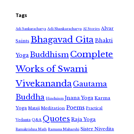
Tags
Alvar
Adi Shankaracharya
Adi Sankaracharya
AI Stories
Bhagavad Gita
Bhakti
Saints
Complete
Buddhism
Yoga
Works of Swami
Vivekananda
Gautama
Buddha
Jnana Yoga
Karma
Hinduism
Poems
Yoga
Meditation
Mataji
Practical
Quotes
Raja Yoga
Vedanta
Q&A
Sister Nivedita
Ramana Maharshi
Ramakrishna Math