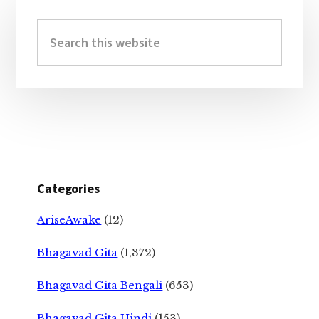
Primary
Sidebar
Search
this
website
Categories
AriseAwake
(12)
Bhagavad Gita
(1,372)
Bhagavad Gita Bengali
(653)
Bhagavad Gita Hindi
(153)