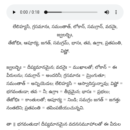
లేలిహ్యసే, గ్రసమానః, సమంతాత్​, లోకాన్​, సమగ్రాన్​, వదనైః,
జ్వలద్భిః,
తేజోభిః, ఆపూర్య, జగత్​, సమగ్రమ్​, భాసః, తవ, ఉగ్రాః, ప్రతపంతి,
విష్ణో.
జ్వలద్భిః = దీప్యమానమైన; వదనైః = ముఖాలతో; లోకాన్​ = ఈ
వీరులను; సమగ్రాన్​ = అందరినీ; గ్రసమానః = మ్రింగుతూ;
సమంతాత్​ = అన్నియెడల; లేలిహ్యసే = ఆస్వాదిస్తున్నావు; విష్ణో =
భగవంతుడా; తవ = నీ; ఉగ్రాః = తీవ్రమైన; భాసః = ప్రభలు;
తేజోభిః = కాంతులతో; ఆపూర్య = నిండి; సమగ్రం జగత్​ = జగత్తు
నంతటిని; ప్రతపంతి = తపింపజేయుచున్నవి.
తా ॥ భగవంతుడా! దీప్యమానమైన వదనసమూహాలతో ఈ వీరుల