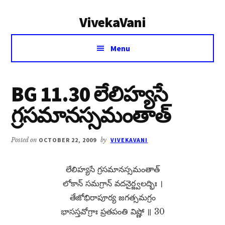
Additional
Skip
Skip
VivekaVani
to
to
menu
main
primary
Voice
content
sidebar
Menu
of
Vivekananda
BG 11.30 లేలిహ్యసే
గ్రసమానస్సమంతాత్
Posted on
OCTOBER 22, 2009
by
VIVEKAVANI
లేలిహ్యసే గ్రసమానస్సమంతాత్​
లోకాన్​ సమగ్రాన్​ వదనైర్జ్వలద్భిః ।
తేజోభిరాపూర్య జగత్సమగ్రం
భాసస్తవోగ్రాః ప్రతపంతి విష్ణో ॥ 30