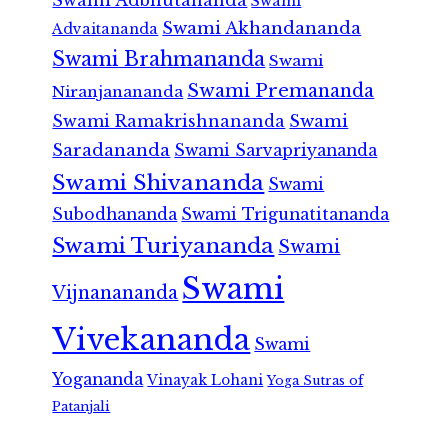
Swami
Swami Akhandananda
Advaitananda
Swami Brahmananda
Swami
Swami Premananda
Niranjanananda
Swami Ramakrishnananda
Swami
Saradananda
Swami Sarvapriyananda
Swami Shivananda
Swami
Subodhananda
Swami Trigunatitananda
Swami Turiyananda
Swami
Swami
Vijnanananda
Vivekananda
Swami
Yogananda
Vinayak Lohani
Yoga Sutras of
Patanjali