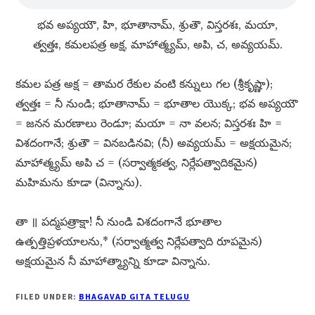
భవ అప్యయౌ, హి, భూతానామ్​, శ్రుతౌ, విస్తరశః, మయా,
త్వత్తః, కమలపత్ర అక్ష, మాహాత్మ్యమ్​, అపి, చ, అవ్యయమ్​.
కమల పత్ర అక్ష = తామర రేకుల వంటి కన్నులు గల (శ్రీకృష్ణా);
త్వత్తః = నీ నుండి; భూతానామ్​ = భూతాల యొక్క; భవ అప్యయౌ
= జనన మరణాలు రెండూ; మయా = నా వలన; విస్తరశః హి =
విశదంగానే; శ్రుతౌ = వినబడినవి; (నీ) అవ్యయమ్​ = అక్షయమైన;
మాహాత్మ్యమ్​ అపి చ = (సర్వాత్మకత్వ, నిర్లేపత్వాదికమైన)
మహిమను కూడా (విన్నాను).
తా ॥ పద్మపత్రాక్షా! నీ నుండి విశదంగానే భూతాల
ఉత్పత్తిప్రళయాలను,* (సర్వాత్మత్వ నిర్లేపత్వాది రూపమైన)
అక్షయమైన నీ మాహాత్మ్యాన్ని కూడా విన్నాను.
FILED UNDER:
BHAGAVAD GITA TELUGU