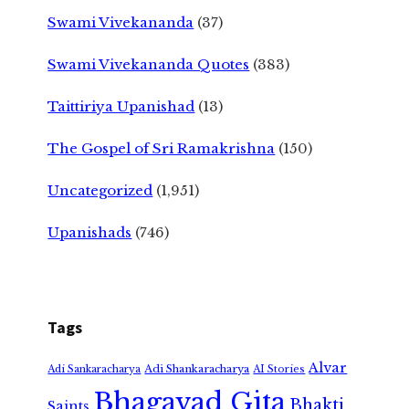
Swami Vivekananda
(37)
Swami Vivekananda Quotes
(383)
Taittiriya Upanishad
(13)
The Gospel of Sri Ramakrishna
(150)
Uncategorized
(1,951)
Upanishads
(746)
Tags
Alvar
Adi Shankaracharya
Adi Sankaracharya
AI Stories
Bhagavad Gita
Bhakti
Saints