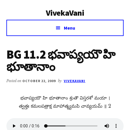
Additional
Skip
Skip
VivekaVani
to
to
menu
main
primary
Voice
content
sidebar
Menu
of
Vivekananda
BG 11.2 భవాప్యయౌ హి
భూతానాం
Posted on
OCTOBER 22, 2009
by
VIVEKAVANI
భవాప్యయౌ హి భూతానాం శ్రుతౌ విస్తరశో మయా ।
త్వత్తః కమలపత్రాక్ష మాహాత్మ్యమపి చావ్యయమ్​ ॥ 2