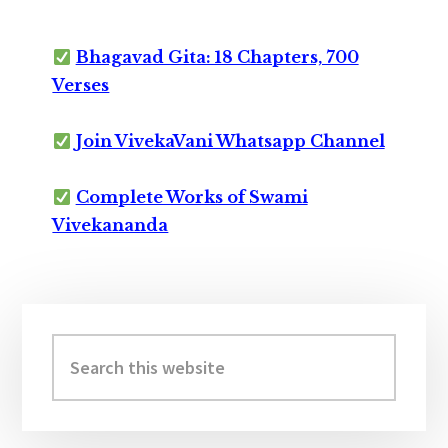
Bhagavad Gita: 18 Chapters, 700
Verses
Join VivekaVani Whatsapp Channel
Complete Works of Swami
Vivekananda
Primary
Sidebar
Search
this
website