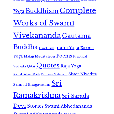
Complete
Buddhism
Yoga
Works of Swami
Vivekananda
Gautama
Buddha
Jnana Yoga
Karma
Hinduism
Poems
Yoga
Meditation
Mataji
Practical
Quotes
Raja Yoga
Vedanta
Q&A
Sister Nivedita
Ramana Maharshi
Ramakrishna Math
Sri
Srimad Bhagavatam
Ramakrishna
Sri Sarada
Devi
Stories
Swami Abhedananda
Swami Adbhutananda