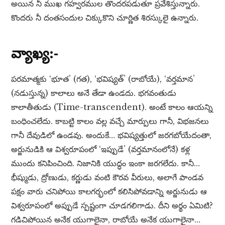
అయిన నీ ముఖ గహ్వరముల తొందరపడుతూ ప్రవేశిస్తున్నారు.
కొందరు నీ దంతసందుల చిక్కుకొని చూర్ణిత శిరస్కులై ఉన్నారు.
వ్యాఖ్య:-
పరమాత్మకు ‘భూత’ (గత), ‘భవిష్యత్’ (రాబోయే), ‘వర్తమాన’
(నడుస్తున్న) కాలాలు అనే తేడా ఉండదు. భగవంతుడు
కాలాతీతుడు (Time-transcendent). అంటే కాలం ఆయన్ని
బంధించలేదు. కాబట్టి కాలం వల్ల వచ్చే మార్పులు గానీ, విభజనలు
గానీ దేవుడిలో ఉండవు. అందుకే… భవిష్యత్తులో జరగబోయేదంతా,
అర్జునుడికి ఆ విశ్వరూపంలో ‘ఇప్పుడే’ (వర్తమానంలోనే) కళ్ల
ముందు కనిపించింది. నిజానికి యుద్ధం ఇంకా జరగలేదు. కానీ…
భీష్ముడు, ద్రోణుడు, కర్ణుడు వంటి కౌరవ వీరులు, అలాగే పాండవ
పక్షం వారు చనిపోయి కాలగర్భంలో కలిసిపోవడాన్ని అర్జునుడు ఆ
విశ్వరూపంలో అప్పుడే స్పష్టంగా చూడగలిగాడు. దీని అర్థం ఏమిటి?
గడిచిపోయిన అనేక యుగాలైనా, రాబోయే అనేక యుగాలైనా…