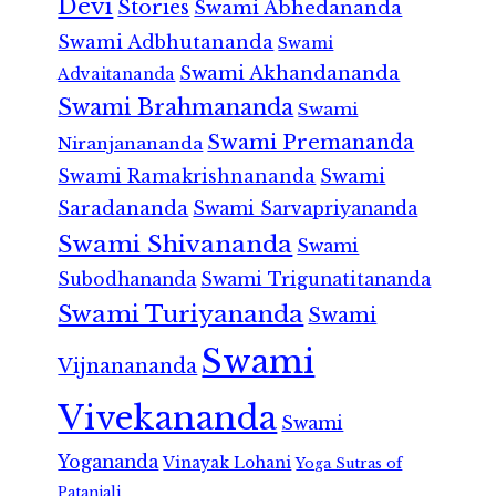
Devi
Stories
Swami Abhedananda
Swami Adbhutananda
Swami
Swami Akhandananda
Advaitananda
Swami Brahmananda
Swami
Swami Premananda
Niranjanananda
Swami Ramakrishnananda
Swami
Saradananda
Swami Sarvapriyananda
Swami Shivananda
Swami
Subodhananda
Swami Trigunatitananda
Swami Turiyananda
Swami
Swami
Vijnanananda
Vivekananda
Swami
Yogananda
Vinayak Lohani
Yoga Sutras of
Patanjali