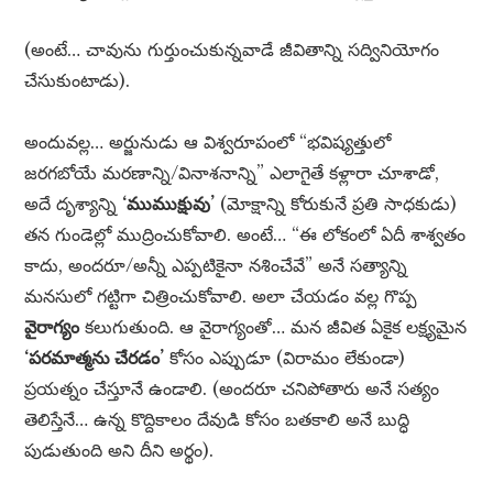
(అంటే… చావును గుర్తుంచుకున్నవాడే జీవితాన్ని సద్వినియోగం
చేసుకుంటాడు).
అందువల్ల… అర్జునుడు ఆ విశ్వరూపంలో “భవిష్యత్తులో
జరగబోయే మరణాన్ని/వినాశనాన్ని” ఎలాగైతే కళ్లారా చూశాడో,
అదే దృశ్యాన్ని
‘ముముక్షువు’
(మోక్షాన్ని కోరుకునే ప్రతి సాధకుడు)
తన గుండెల్లో ముద్రించుకోవాలి. అంటే… “ఈ లోకంలో ఏదీ శాశ్వతం
కాదు, అందరూ/అన్నీ ఎప్పటికైనా నశించేవే” అనే సత్యాన్ని
మనసులో గట్టిగా చిత్రించుకోవాలి. అలా చేయడం వల్ల గొప్ప
వైరాగ్యం
కలుగుతుంది. ఆ వైరాగ్యంతో… మన జీవిత ఏకైక లక్ష్యమైన
‘పరమాత్మను చేరడం’
కోసం ఎప్పుడూ (విరామం లేకుండా)
ప్రయత్నం చేస్తూనే ఉండాలి. (అందరూ చనిపోతారు అనే సత్యం
తెలిస్తేనే… ఉన్న కొద్దికాలం దేవుడి కోసం బతకాలి అనే బుద్ధి
పుడుతుంది అని దీని అర్థం).