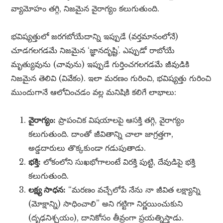
వ్యామోహం తగ్గి, నిజమైన వైరాగ్యం కలుగుతుంది.
భవిష్యత్తులో జరగబోయేదాన్ని ఇప్పుడే (వర్తమానంలోనే)
చూడగలగడమే నిజమైన ‘జ్ఞానదృష్టి’. ఎప్పుడో రాబోయే
మృత్యువును (చావును) ఇప్పుడే గుర్తించగలగడమే జీవుడికి
నిజమైన తెలివి (వివేకం). ఇలా మరణం గురించి, భవిష్యత్తు గురించి
ముందుగానే ఆలోచించడం వల్ల మనిషికి కలిగే లాభాలు:
వైరాగ్యం:
ప్రాపంచిక విషయాలపై ఆసక్తి తగ్గి, వైరాగ్యం
కలుగుతుంది. దాంతో జీవితాన్ని చాలా జాగ్రత్తగా,
అడ్డదారులు తొక్కకుండా గడుపుతాడు.
భక్తి:
లోకంలోని సుఖభోగాలంటే విరక్తి పుట్టి, దేవుడిపై భక్తి
కలుగుతుంది.
లక్ష్య సాధన:
“మరణం వచ్చేలోపే నేను నా జీవిత లక్ష్యాన్ని
(మోక్షాన్ని) సాధించాలి” అని గట్టిగా నిర్ణయించుకుని
(దృఢనిశ్చయం), దానికోసం తీవ్రంగా ప్రయత్నిస్తాడు.