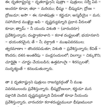
ఈ; ధృతరాష్ట్రస్య = ధృతరాష్ట్రుని; పుత్రాః = పుత్రులు; సర్వే ఏవ =
అందరూ కూడా; తథా = మరియు; భీష్మః = భీష్ముడూ; ద్రోణః =
ద్రోణుడూ; అసౌ = ఈ; సూతపుత్రః = కర్ణుడూ; అస్మదీయైః = మన;
సహాయోధ ముఖ్యైః అపి = ధృష్టద్యుమ్నాది ప్రధాన వీరులతో
కూడా; త్వామ్​ = నీ యందు విశంతి = (వారందరూ)
ప్రవేశిస్తున్నారు; దంష్ట్రాకరాళాని = కరాళ దంష్ట్రలతో; భయానకాని
= భయంకరమైన; తే = నీ; వక్త్రాణి = ముఖవివరముల;
త్వరమాణాః = తొందరపడుతూ; విశంతి = ప్రవేశిస్తున్నారు; కేచిత్​ =
కొందరు; దశన అంతరేషు = పండ్లసందులలో; విలగ్నాః = చిక్కుకొని;
చూర్ణితైః = చూర్ణం చేయబడిన; ఉత్తమాంగైః = శిరస్సులతో;
సందృశ్యంతే = కనబడుతున్నారు.
తా ॥ ధృతరాష్ట్రుని పుత్రులు రాజన్యవర్గంతో నీ ముఖ
వివరములందు ప్రవేశిస్తున్నారు. భీష్మద్రోణులూ, కర్ణుడూ మన
పక్షానికి చెందిన ధృష్టద్యుమ్నాది వీరులతో కూడా నీయందు
ప్రవేశిస్తున్నారు. వారందరూ కరాళదంష్ట్రములూ భీషణములూ