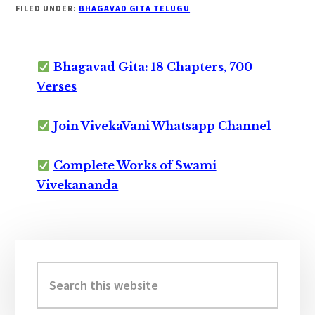
FILED UNDER:
BHAGAVAD GITA TELUGU
Bhagavad Gita: 18 Chapters, 700
Verses
Join VivekaVani Whatsapp Channel
Complete Works of Swami
Vivekananda
Primary
Sidebar
Search
this
website