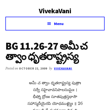
Additional
Skip
Skip
VivekaVani
to
to
menu
main
primary
Voice
content
sidebar
Menu
of
Vivekananda
BG 11.26-27 అమీ చ
త్వాం ధృతరాష్ట్రస్య
Posted on
OCTOBER 22, 2009
by
VIVEKAVANI
అమీ చ త్వాం ధృతరాష్ట్రస్య పుత్రాః
సర్వే సహైవావనిపాలసంఘైః ।
భీష్మో ద్రోణః సూతపుత్రస్తథాసౌ
సహాస్మదీయైరపి యోధముఖ్యైః ॥ 26