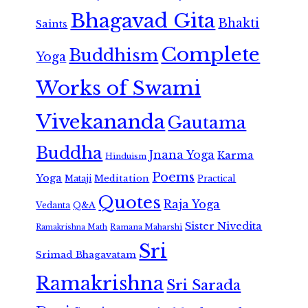
Bhagavad Gita
Bhakti
Saints
Complete
Buddhism
Yoga
Works of Swami
Vivekananda
Gautama
Buddha
Jnana Yoga
Karma
Hinduism
Poems
Yoga
Meditation
Mataji
Practical
Quotes
Raja Yoga
Vedanta
Q&A
Sister Nivedita
Ramana Maharshi
Ramakrishna Math
Sri
Srimad Bhagavatam
Ramakrishna
Sri Sarada