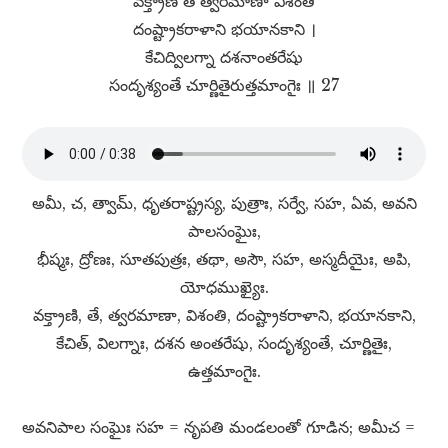
వక్త్రాణి తే త్వరమాణా విశంతి
దంష్ట్రాకరాళాని భయానకాని ।
కేచిద్విలగ్నా దశనాంతరేషు
సందృశ్యంతే చూర్ణితైరుత్తమాంగైః ॥ 27
అమీ, చ, త్వామ్​, ధృతరాష్ట్రస్య, పుత్రాః, సర్వే, సహ, ఏవ, అవని
పాలసంఘైః,
భీష్మః, ద్రోణః, సూతపుత్రః, తథా, అసౌ, సహ, అస్మదీయైః, అపి,
యోధముఖ్యైః.
వక్త్రాణి, తే, త్వరమాణా, విశంతి, దంష్ట్రాకరాళాని, భయానకాని,
కేచిత్​, విలగ్నాః, దశన అంతరేషు, సందృశ్యంతే, చూర్ణితైః,
ఉత్తమాంగైః.
అవనిపాల సంఘైః సహ = నృపతి మండలంతో గూడిన; అమీచ =