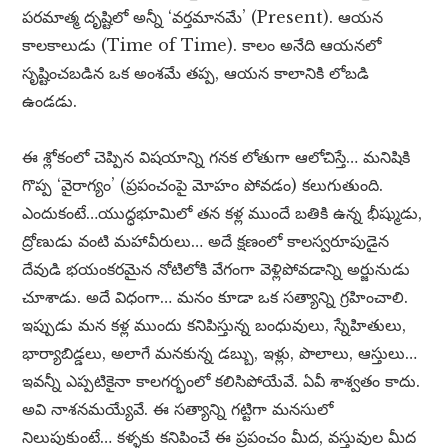
పరమాత్మ దృష్టిలో అన్నీ ‘వర్తమానమే’ (Present). ఆయన
కాలకాలుడు (Time of Time). కాలం అనేది ఆయనలో
సృష్టించబడిన ఒక అంశమే తప్ప, ఆయన కాలానికి లోబడి
ఉండడు.
ఈ శ్లోకంలో చెప్పిన విషయాన్ని గనక లోతుగా ఆలోచిస్తే… మనిషికి
గొప్ప ‘వైరాగ్యం’ (ప్రపంచంపై మోహం పోవడం) కలుగుతుంది.
ఎందుకంటే…యుద్ధభూమిలో తన కళ్ల ముందే బతికి ఉన్న భీష్ముడు,
ద్రోణుడు వంటి మహావీరులు… అదే క్షణంలో కాలస్వరూపుడైన
దేవుడి భయంకరమైన నోటిలోకి వేగంగా వెళ్లిపోవడాన్ని అర్జునుడు
చూశాడు. అదే విధంగా… మనం కూడా ఒక సత్యాన్ని గ్రహించాలి.
ఇప్పుడు మన కళ్ల ముందు కనిపిస్తున్న బంధువులు, స్నేహితులు,
భార్యాబిడ్డలు, అలాగే మనకున్న డబ్బు, ఇళ్లు, పొలాలు, ఆస్తులు…
ఇవన్నీ ఎప్పటికైనా కాలగర్భంలో కలిసిపోయేవే. ఏవీ శాశ్వతం కాదు.
అవి నాశనమయ్యేవే. ఈ సత్యాన్ని గట్టిగా మనసులో
నిలుపుకుంటే… కళ్ళకు కనిపించే ఈ ప్రపంచం మీద, వస్తువుల మీద