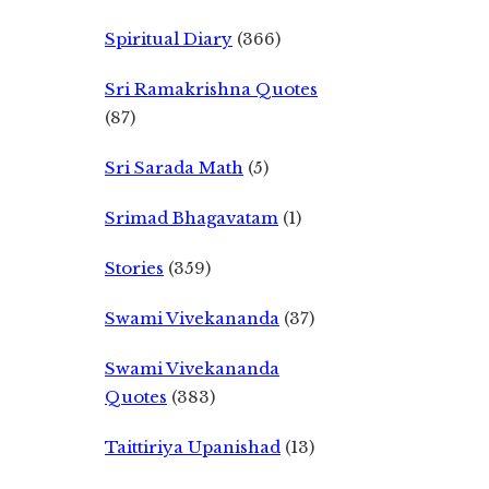
Spiritual Diary
(366)
Sri Ramakrishna Quotes
(87)
Sri Sarada Math
(5)
Srimad Bhagavatam
(1)
Stories
(359)
Swami Vivekananda
(37)
Swami Vivekananda
Quotes
(383)
Taittiriya Upanishad
(13)