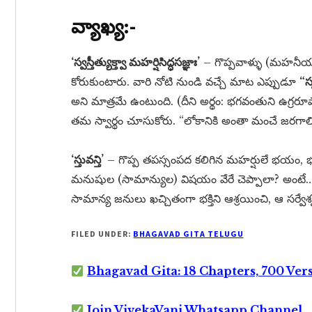
వ్యాఖ్య:-
‘స్వస్తీత్యుక్త్వా మహర్షిసిద్ధసజ్ఞాః’
– గొప్పవాళ్ళు (మహనీయు
కోరుకుంటారు. వారి నోటి నుండి వచ్చే మాట ఎప్పుడూ
“స్
అని మాత్రమే ఉంటుంది. (దీని అర్థం: భగవంతుని ఉగ్రరూ
తమ స్వార్థం చూసుకోరు. “లోకానికి అంతా మంచే జరగాలి” అని
‘స్తువన్తి’
– గొప్ప తపస్సంపద కలిగిన మహర్షులే భయం, భక్త
మనుషుల (సామాన్యుల) విషయం వేరే చెప్పాలా? అంటే… మహర
సామాన్య జనులు ఖచ్చితంగా భక్తిని ఆశ్రయించి, ఆ సర్వేశ్
FILED UNDER:
BHAGAVAD GITA TELUGU
Bhagavad Gita: 18 Chapters, 700 Ver
Join VivekaVani Whatsapp Channel