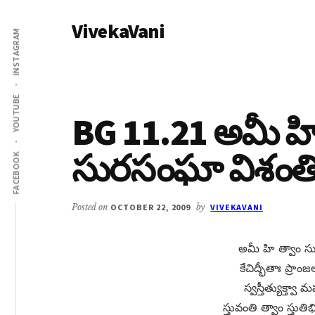
Additional
Skip
Skip
VivekaVani
to
to
menu
INSTAGRAM
main
primary
Voice
content
sidebar
of
Vivekananda
YOUTUBE
BG 11.21 అమీ హి
సురసంఘా విశంత
FACEBOOK
Posted on
OCTOBER 22, 2009
by
VIVEKAVANI
అమీ హి త్వాం స
కేచిద్భీతాః ప్ర
స్వస్తీత్యుక్త్వా 
స్తువంతి త్వాం స్తుత