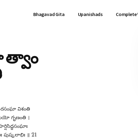
Bhagavad Gita
Upanishads
Complete
 త్వాం
ి
ురసంఘా విశంతి
ాంజలయో గృణంతి ।
మహర్షిసిద్ధసంఘాః
ిభిః పుష్కలాభిః ॥ 21