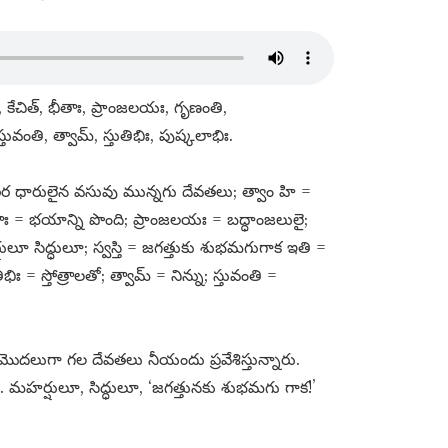
 కేచిత్​, భీతాః, ప్రాంజలయః, గృణంతి,
స్తువంతి, త్వామ్​, స్తుతిభిః, పుష్కలాభిః.
ర ధారులైన వసువు మున్నగు దేవతలు; త్వాం హి =
 భీతాః = భయాన్ని పొంది; ప్రాంజలయః = బద్ధాంజలులై;
షులూ సిద్ధులూ; స్వస్తి = జగత్తుకు శుభమగుగాక ఇతి =
ిః = స్తోత్రాలతో; త్వామ్​ = నిన్ను; స్తువంతి =
దలుగా గల దేవతలు నీయందు ప్రవేశిస్తున్నారు.
నారు. మహర్షులూ, సిద్ధులూ, ‘జగత్తునకు శుభమగు గాక!’
.