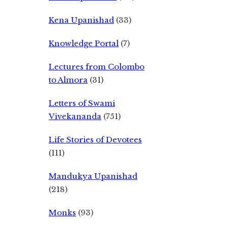
Kena Upanishad
(33)
Knowledge Portal
(7)
Lectures from Colombo
to Almora
(31)
Letters of Swami
Vivekananda
(751)
Life Stories of Devotees
(111)
Mandukya Upanishad
(218)
Monks
(93)