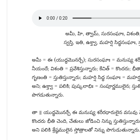
అమీ, హి, త్వామ్​, సురసంఘాః, విశంతి,
స్వస్తి, ఇతి, ఉక్త్వా, మహర్షి సిద్ధసంఘాః, 
అమీ = ఈ (యుద్ధమొనర్చే); సురసంఘాః = మనుష్య శరీ
నీయందే; విశంతి = ప్రవేశిస్తున్నారు; కేచిత్​ = కొందరు;
గృణంతి = స్తుతిస్తున్నారు; మహర్షి సిద్ధ సంఘాః = మహర్
అని; ఉక్త్వా = పలికి; పుష్కలాభిః = సంపూర్ణములైన; స్తుతిభ
పొగడుతున్నారు.
తా ॥ యుద్ధమొనర్చే ఈ మనుష్య శరీరధారులైన వసువు మొ
కొందరు భీతి చెంది, చేతులు జోడించి నిన్ను స్తుతిస్తున్
అని పలికి శ్రేష్ఠములైన స్తోత్రాలతో నిన్ను పొగుడుతున్నారు