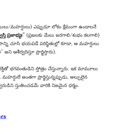
లు/మహర్షులు) ఎప్పుడూ లోకం క్షేమంగా ఉండాలనే
వస్తి ప్రజాభ్యః”
(ప్రజలకు మేలు జరగాలి/శుభం కలగాలి)
పాన్ని చూసి భయపడే పరిస్థితుల్లో కూడా, ఆ మహర్షులు
 ఆశీర్వదిస్తూ ప్రార్థిస్తారు).
ితో భగవంతుడిని స్తోత్రం చేస్తున్నారు. ఇక మామూలు
్షులే అంతగా ప్రార్థిస్తున్నప్పుడు, అల్పులైన
వరుడిని స్తుతించడమే వారికి నిజమైన ధర్మం.
ses