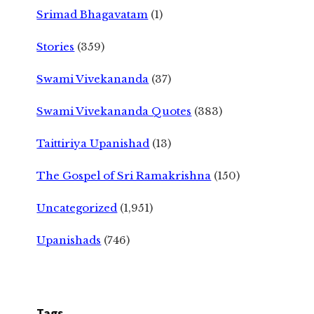
Srimad Bhagavatam
(1)
Stories
(359)
Swami Vivekananda
(37)
Swami Vivekananda Quotes
(383)
Taittiriya Upanishad
(13)
The Gospel of Sri Ramakrishna
(150)
Uncategorized
(1,951)
Upanishads
(746)
Tags