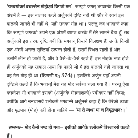
‘यत्त्वयोक्तं वचस्तेन मोहोऽयं विगतो मम’–
सम्पूर्ण जगत् भगवान्के किसी एक
अंशमें है — इस बातपर पहले अर्जुनकी दृष्टि नहीं थी और वे स्वयं इस
बातको जानते भी नहीं थे, यही उनका मोह था। परन्तु जब भगवान्ने कहा
कि सम्पूर्ण जगत्को अपने एक अंशमें व्याप्त करके मैं तेरे सामने बैठा हूँ, तब
अर्जुनकी इस तरफ दृष्टि गयी कि भगवान् कितने विलक्षण हैं! उनके किसी
एक अंशमें अनन्त सृष्टियाँ उत्पन्न होती हैं, उसमें स्थित रहती हैं और
उसीमें लीन हो जाती हैं, और वे वैसे-के-वैसे रहते हैं! इस मोहके नष्ट होते
ही अर्जुनको यह खयाल आया कि पहले जो मैं इस बातको नहीं जानता था,
वह मेरा मोह ही था
(टिप्पणी प
574)
। इसलिये अर्जुन यहाँ अपनी
0
दृष्टिसे कहते हैं कि भगवन्! मेरा यह मोह सर्वथा चला गया है। परन्तु ऐसा
कहनेपर भी भगवान्ने इसको (अर्जुनके मोहनाशको) स्वीकार नहीं किया;
क्योंकि आगे उनचासवें श्लोकमें भगवान्ने अर्जुनसे कहा है कि तेरेको व्यथा
और मूढभाव (मोह) नहीं होना चाहिये — ‘
मा ते व्यथा मा च विमूढभावः।’
सम्बन्ध–
मोह कैसे नष्ट हो गया– इसीको आगेके श्लोकमें विस्तारसे कहते
हैं।