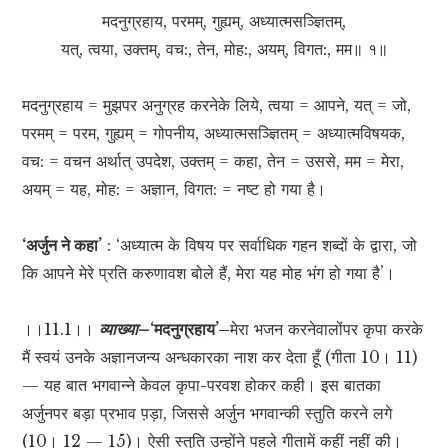
मदनुग्रहाय, परमम्, गुह्यम्, अध्यात्मसञ्ज्ञितम्,
यत्, त्वया, उक्तम्, वच:, तेन, मोह:, अयम्, विगत:, मम॥ १॥
मदनुग्रहाय = मुझपर अनुग्रह करनेके लिये, त्वया = आपने, यत् = जो,
परमम् = परम, गुह्यम् = गोपनीय, अध्यात्मसञ्ज्ञितम् = अध्यात्मविषयक,
वच: = वचन अर्थात् उपदेश, उक्तम् = कहा, तेन = उससे, मम = मेरा,
अयम् = यह, मोह: = अज्ञान, विगत: = नष्ट हो गया है।
‘अर्जुन ने कहा’
: ‘अध्यात्म के विषय पर सर्वाधिक गहन शब्दों के द्वारा, जो
कि आपने मेरे प्रति करुणावश बोले हैं, मेरा यह मोह भंग हो गया है’।
।।11.1।।
व्याख्या–
‘मदनुग्रहाय’–
मेरा भजन करनेवालोंपर कृपा करके
मैं स्वयं उनके अज्ञानजन्य अन्धकारका नाश कर देता हूँ (गीता 10। 11)
— यह बात भगवान्ने केवल कृपा-परवश होकर कही। इस बातका
अर्जुनपर बड़ा प्रभाव प़ड़ा, जिससे अर्जुन भगवान्की स्तुति करने लगे
(10। 12 — 15)। ऐसी स्तुति उन्होंने पहले गीतामें कहीं नहीं की।