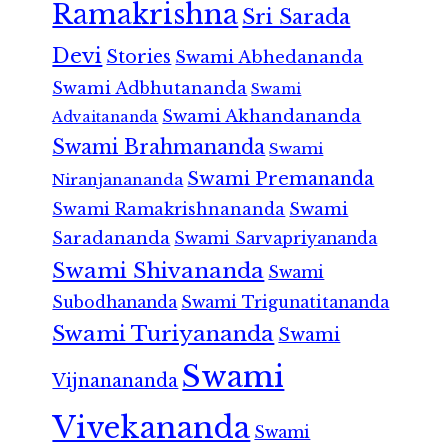
Ramakrishna
Sri Sarada
Devi
Stories
Swami Abhedananda
Swami Adbhutananda
Swami
Swami Akhandananda
Advaitananda
Swami Brahmananda
Swami
Swami Premananda
Niranjanananda
Swami Ramakrishnananda
Swami
Saradananda
Swami Sarvapriyananda
Swami Shivananda
Swami
Subodhananda
Swami Trigunatitananda
Swami Turiyananda
Swami
Swami
Vijnanananda
Vivekananda
Swami