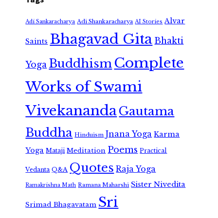
Alvar
Adi Shankaracharya
Adi Sankaracharya
AI Stories
Bhagavad Gita
Bhakti
Saints
Complete
Buddhism
Yoga
Works of Swami
Vivekananda
Gautama
Buddha
Jnana Yoga
Karma
Hinduism
Poems
Yoga
Meditation
Mataji
Practical
Quotes
Raja Yoga
Vedanta
Q&A
Sister Nivedita
Ramana Maharshi
Ramakrishna Math
Sri
Srimad Bhagavatam