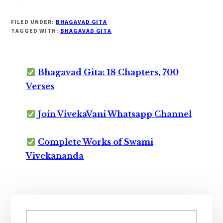
FILED UNDER:
BHAGAVAD GITA
TAGGED WITH:
BHAGAVAD GITA
Bhagavad Gita: 18 Chapters, 700
Verses
Join VivekaVani Whatsapp Channel
Complete Works of Swami
Vivekananda
Primary
Sidebar
Search