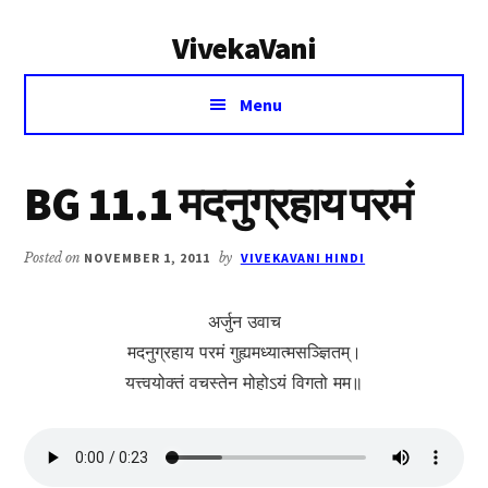
Additional
Skip
Skip
VivekaVani
to
to
menu
main
primary
Voice
content
sidebar
Menu
of
Vivekananda
BG 11.1 मदनुग्रहाय परमं
Posted on
NOVEMBER 1, 2011
by
VIVEKAVANI HINDI
अर्जुन उवाच
मदनुग्रहाय परमं गुह्यमध्यात्मसञ्ज्ञितम्।
यत्त्वयोक्तं वचस्तेन मोहोऽयं विगतो मम॥