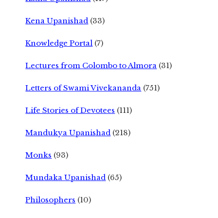
Kena Upanishad
(33)
Knowledge Portal
(7)
Lectures from Colombo to Almora
(31)
Letters of Swami Vivekananda
(751)
Life Stories of Devotees
(111)
Mandukya Upanishad
(218)
Monks
(93)
Mundaka Upanishad
(65)
Philosophers
(10)