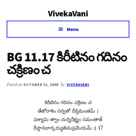
Additional
Skip
Skip
VivekaVani
to
to
menu
main
primary
Voice
content
sidebar
Menu
of
Vivekananda
BG 11.17 కిరీటినం గదినం
చక్రిణం చ
Posted on
OCTOBER 22, 2009
by
VIVEKAVANI
కిరీటినం గదినం చక్రిణం చ
తేజోరాశిం సర్వతో దీప్తిమంతమ్​ ।
పశ్యామి త్వాం దుర్నిరీక్ష్యం సమంతాత్​
దీప్తానలార్కద్యుతిమప్రమేయమ్​ ॥ 17