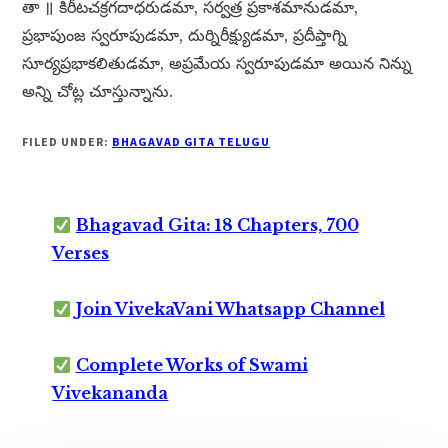
తా ॥ కిరీటచక్రగదాధరుడమా, సర్వత్ర ప్రకాశమానుడమా,
ప్రభాపుంజ స్వరూపుడమా, దుర్నిరీక్ష్యుడమా, ప్రదీప్తాగ్ని
సూర్యప్రభాకలితుడమా, అప్రమేయ స్వరూపుడమా అయిన నిన్ను
అన్ని చోట్ల చూస్తున్నాను.
FILED UNDER:
BHAGAVAD GITA TELUGU
Bhagavad Gita: 18 Chapters, 700
Verses
Join VivekaVani Whatsapp Channel
Complete Works of Swami
Vivekananda