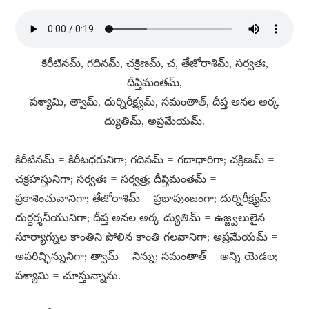
కిరీటినమ్​, గదినమ్​, చక్రిణమ్​, చ, తేజోరాశిమ్​, సర్వతః,
దీప్తిమంతమ్​,
పశ్యామి, త్వామ్​, దుర్నిరీక్ష్యమ్​, సమంతాత్​, దీప్త అనల అర్క
ద్యుతిమ్​, అప్రమేయమ్​.
కిరీటినమ్​ = కిరీటధరునిగా; గదినమ్​ = గదాధారిగా; చక్రిణమ్​ =
చక్రహస్తునిగా; సర్వతః = సర్వత్ర; దీప్తిమంతమ్​ =
ప్రకాశించువానిగా; తేజోరాశిమ్​ = ప్రభాపుంజంగా; దుర్నిరీక్ష్యమ్​ =
దుర్దర్శనీయునిగా; దీప్త అనల అర్క ద్యుతిమ్​ = ఉజ్జ్వలులైన
సూర్యాగ్నుల కాంతిని పోలిన కాంతి గలవానిగా; అప్రమేయమ్​ =
అపరిచ్ఛిన్నునిగా; త్వామ్​ = నిన్ను; సమంతాత్​ = అన్ని యెడల;
పశ్యామి = చూస్తున్నాను.