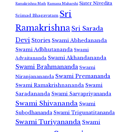
Sister Nivedita
Ramana Maharshi
Ramakrishna Math
Sri
Srimad Bhagavatam
Ramakrishna
Sri Sarada
Devi
Stories
Swami Abhedananda
Swami Adbhutananda
Swami
Swami Akhandananda
Advaitananda
Swami Brahmananda
Swami
Swami Premananda
Niranjanananda
Swami Ramakrishnananda
Swami
Saradananda
Swami Sarvapriyananda
Swami Shivananda
Swami
Subodhananda
Swami Trigunatitananda
Swami Turiyananda
Swami