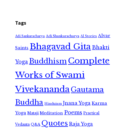
Tags
Alvar
Adi Shankaracharya
Adi Sankaracharya
AI Stories
Bhagavad Gita
Bhakti
Saints
Complete
Buddhism
Yoga
Works of Swami
Vivekananda
Gautama
Buddha
Jnana Yoga
Karma
Hinduism
Poems
Yoga
Meditation
Mataji
Practical
Quotes
Raja Yoga
Vedanta
Q&A