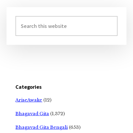
Primary
Sidebar
Search
this
website
Categories
AriseAwake
(12)
Bhagavad Gita
(1,372)
Bhagavad Gita Bengali
(653)