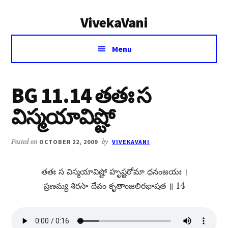
Additional
Skip
Skip
VivekaVani
to
to
menu
main
primary
Voice
content
sidebar
Menu
of
Vivekananda
BG 11.14 తతః స
విస్మయావిష్టో
Posted on
OCTOBER 22, 2009
by
VIVEKAVANI
తతః స విస్మయావిష్టో హృష్టరోమా ధనంజయః ।
ప్రణమ్య శిరసా దేవం కృతాంజలిరభాషత ॥ 14