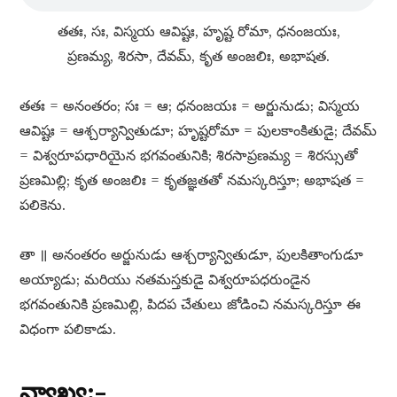
తతః, సః, విస్మయ ఆవిష్టః, హృష్ట రోమా, ధనంజయః,
ప్రణమ్య, శిరసా, దేవమ్​, కృత అంజలిః, అభాషత.
తతః = అనంతరం; సః = ఆ; ధనంజయః = అర్జునుడు; విస్మయ
ఆవిష్టః = ఆశ్చర్యాన్వితుడూ; హృష్టరోమా = పులకాంకితుడై; దేవమ్​
= విశ్వరూపధారియైన భగవంతునికి; శిరసాప్రణమ్య = శిరస్సుతో
ప్రణమిల్లి; కృత అంజలిః = కృతజ్ఞతతో నమస్కరిస్తూ; అభాషత =
పలికెను.
తా ॥ అనంతరం అర్జునుడు ఆశ్చర్యాన్వితుడూ, పులకితాంగుడూ
అయ్యాడు; మరియు నతమస్తకుడై విశ్వరూపధరుండైన
భగవంతునికి ప్రణమిల్లి, పిదప చేతులు జోడించి నమస్కరిస్తూ ఈ
విధంగా పలికాడు.
వ్యాఖ్య:–