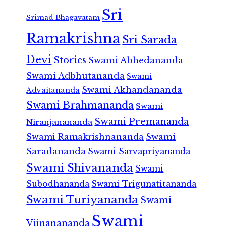
Sri
Srimad Bhagavatam
Ramakrishna
Sri Sarada
Devi
Stories
Swami Abhedananda
Swami Adbhutananda
Swami
Swami Akhandananda
Advaitananda
Swami Brahmananda
Swami
Swami Premananda
Niranjanananda
Swami Ramakrishnananda
Swami
Saradananda
Swami Sarvapriyananda
Swami Shivananda
Swami
Subodhananda
Swami Trigunatitananda
Swami Turiyananda
Swami
Swami
Vijnanananda