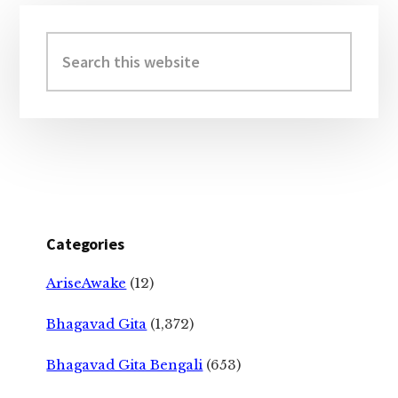
Primary
Sidebar
Search
this
website
Categories
AriseAwake
(12)
Bhagavad Gita
(1,372)
Bhagavad Gita Bengali
(653)