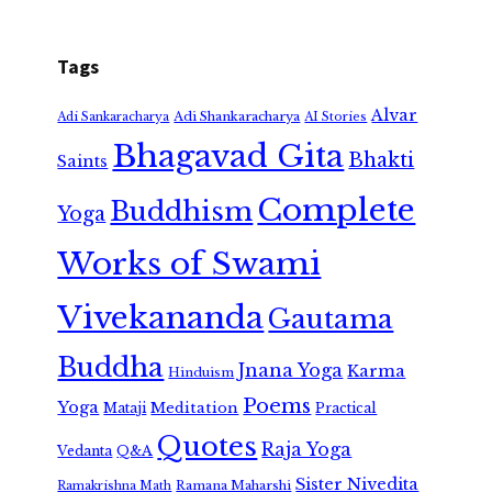
Tags
Alvar
Adi Shankaracharya
Adi Sankaracharya
AI Stories
Bhagavad Gita
Bhakti
Saints
Complete
Buddhism
Yoga
Works of Swami
Vivekananda
Gautama
Buddha
Jnana Yoga
Karma
Hinduism
Poems
Yoga
Meditation
Mataji
Practical
Quotes
Raja Yoga
Vedanta
Q&A
Sister Nivedita
Ramana Maharshi
Ramakrishna Math