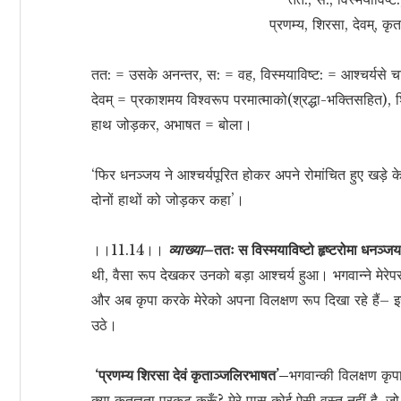
प्रणम्य, शिरसा, देवम्, 
तत: = उसके अनन्तर, स: = वह, विस्मयाविष्ट: = आश्चर्यसे च
देवम् = प्रकाशमय विश्वरूप परमात्माको(श्रद्धा-भक्तिसहित),
हाथ जोड़कर, अभाषत = बोला।
‘फिर धनञ्जय ने आश्चर्यपूरित होकर अपने रोमांचित हुए खड़े के
दोनों हाथों को जोड़कर कहा’।
।।11.14।।
व्याख्या–
ततः स विस्मयाविष्टो हृष्टरोमा धनञ्ज
थी, वैसा रूप देखकर उनको बड़ा आश्चर्य हुआ। भगवान्ने मेरेप
और अब कृपा करके मेरेको अपना विलक्षण रूप दिखा रहे हैं– इ
उठे।
‘प्रणम्य शिरसा देवं कृताञ्जलिरभाषत’–
भगवान्की विलक्षण कृप
क्या कृतज्ञता प्रकट करूँ? मेरे पास कोई ऐसी वस्तु नहीं है, ज