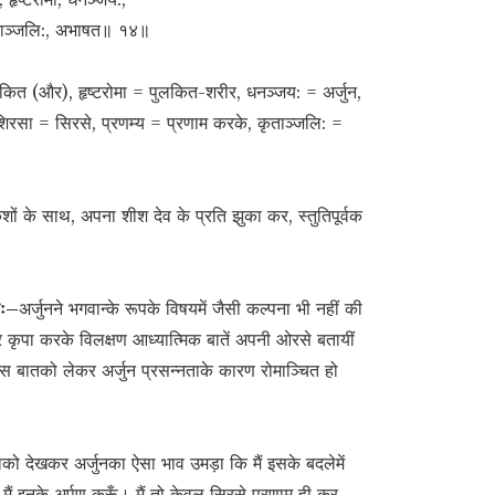
कृताञ्जलि:, अभाषत॥ १४॥
कित (और), हृष्टरोमा = पुलकित-शरीर, धनञ्जय: = अर्जुन,
 शिरसा = सिरसे, प्रणम्य = प्रणाम करके, कृताञ्जलि: =
शों के साथ, अपना शीश देव के प्रति झुका कर, स्तुतिपूर्वक
यः–
अर्जुनने भगवान्के रूपके विषयमें जैसी कल्पना भी नहीं की
र कृपा करके विलक्षण आध्यात्मिक बातें अपनी ओरसे बतायीं
स बातको लेकर अर्जुन प्रसन्नताके कारण रोमाञ्चित हो
ाको देखकर अर्जुनका ऐसा भाव उमड़ा कि मैं इसके बदलेमें
ो मैं इनके अर्पण करूँ। मैं तो केवल सिरसे प्रणाम ही कर