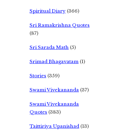
Spiritual Diary
(366)
Sri Ramakrishna Quotes
(87)
Sri Sarada Math
(5)
Srimad Bhagavatam
(1)
Stories
(359)
Swami Vivekananda
(37)
Swami Vivekananda
Quotes
(383)
Taittiriya Upanishad
(13)