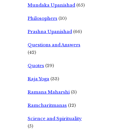
Mundaka Upanishad
(65)
Philosophers
(10)
Prashna Upanishad
(66)
Questions and Answers
(42)
Quotes
(29)
Raja Yoga
(33)
Ramana Maharshi
(3)
Ramcharitmanas
(12)
Science and Spirituality
(5)