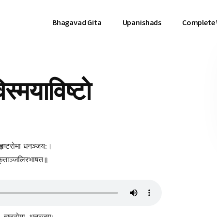
Bhagavad Gita
Upanishads
Complete
्मयाविष्टो
हृष्टरोमा धनञ्जय:।
ं कृताञ्जलिरभाषत॥
, हृष्टरोमा, धनञ्जय:,