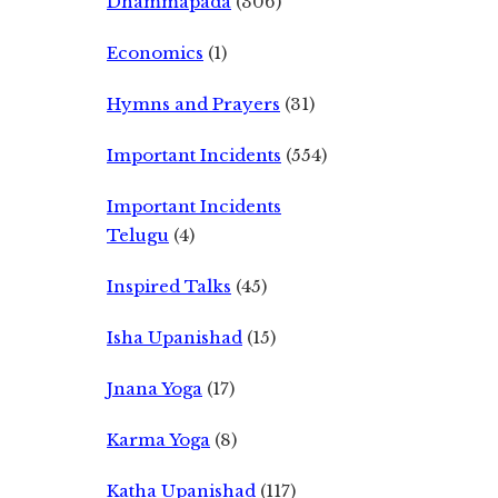
Dhammapada
(306)
Economics
(1)
Hymns and Prayers
(31)
Important Incidents
(554)
Important Incidents
Telugu
(4)
Inspired Talks
(45)
Isha Upanishad
(15)
Jnana Yoga
(17)
Karma Yoga
(8)
Katha Upanishad
(117)