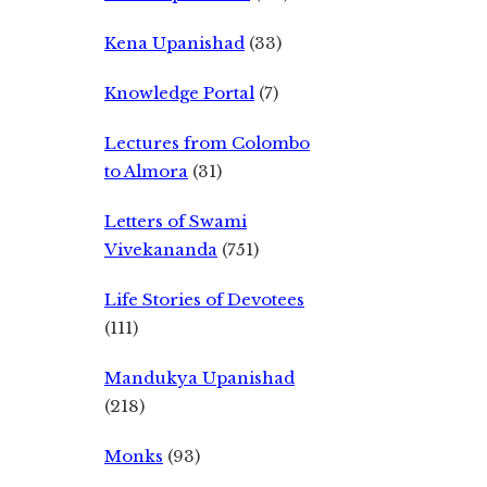
Kena Upanishad
(33)
Knowledge Portal
(7)
Lectures from Colombo
to Almora
(31)
Letters of Swami
Vivekananda
(751)
Life Stories of Devotees
(111)
Mandukya Upanishad
(218)
Monks
(93)