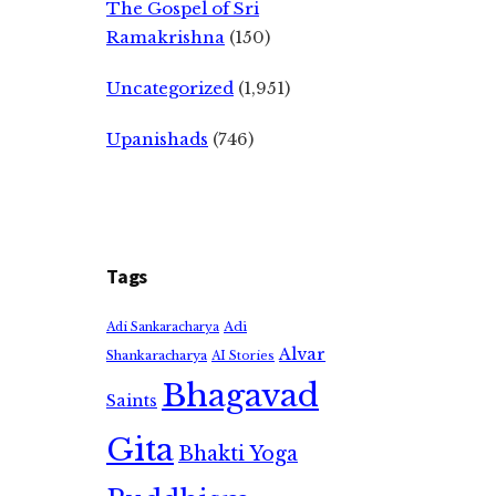
The Gospel of Sri
Ramakrishna
(150)
Uncategorized
(1,951)
Upanishads
(746)
Tags
Adi
Adi Sankaracharya
Alvar
Shankaracharya
AI Stories
Bhagavad
Saints
Gita
Bhakti Yoga