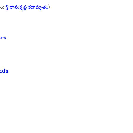
లం:
శ్రీ రామకృష్ణ కథామృతం
)
ses
nda