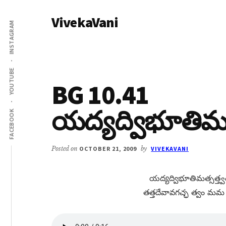
Additional
Skip
Skip
VivekaVani
to
to
menu
INSTAGRAM
main
primary
Voice
content
sidebar
of
Vivekananda
YOUTUBE
BG 10.41
యద్యద్విభూతిమత్
FACEBOOK
Posted on
OCTOBER 21, 2009
by
VIVEKAVANI
యద్యద్విభూతిమత్సత్త్వం
తత్తదేవావగచ్ఛ త్వం మమ