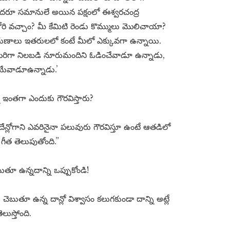
ి. అందరూ సమానులే అయిన పక్షంలో ఈశ్వరచంద్ర
గోరి వచ్చాం? మీ కేమిటి రెండు కొమ్ములు మొలిచాయా?
గుణాలు ఇతరులలో కంటే మీలో ఎక్కువగా ఉన్నాయి.
టరిగా నిలబడి నూరుమందిని ఓడించేవాడూ ఉన్నాడు,
ోయేవాడూఉన్నాడు.’
ను ఇంతగా ఎందుకు గౌరవిస్తారు?
రిదేన్లోగాని ఎవరినైనా పలువురు గౌరవిస్తూ ఉంటే ఆతడిలో
గీత తెలుపుతోంది.”
ూ ఉన్నదాన్ని ఒప్పుకోండి!
 చెబుతూ ఉన్న దాన్లో విశ్వాసం కలుగకుండా దాన్ని అట్లే
ుస్తోంది.