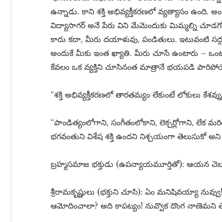
ఉన్నాడు. కాని శక్తి అభివ్యక్తీకరణలో వ్యత్యాసం ఉంద
విద్యాసాగర్ అనే పేరు విని మేమెందుకు మిమ్మల్ని చూడ
కాదు కదా, మీరు దయాళువు, పండితులు. ఇటువంటి సద్
అందుకే మీకు ఇంత ఖ్యాతి. మీరు చూసే ఉంటారు – ఒం
కేవలం ఒక వ్యక్తిని చూసినంత మాత్రానే భయపడి పారిప
“శక్తి అభివ్యక్తీకరణలో తారతమ్యం లేకుంటే లోకులు కేశవ్
“పాండిత్యంలోగాని, సంగీతంలోకాని, లెక్చర్లోగాని, లేక మ
భగవంతుని విశేష శక్తి ఉందని నిశ్చయంగా తెలుసుకో అని 
బ్రహ్మసమాజ భక్తుడు (ఉపన్యాయమూర్తితో): ఆయన చెబుత
శ్రీరామకృష్ణులు (భక్తుని చూసి): ఏం మనిషివయ్యా నువ్వు!
ఆమోదించాలా? అది కాపట్యం! నువ్వొక దొంగ నాణెమని తెల