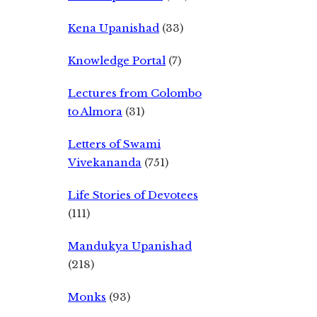
Kena Upanishad
(33)
Knowledge Portal
(7)
Lectures from Colombo
to Almora
(31)
Letters of Swami
Vivekananda
(751)
Life Stories of Devotees
(111)
Mandukya Upanishad
(218)
Monks
(93)