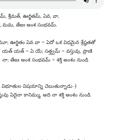
​, శ్రీమత్​, ఊర్జితమ్​, ఏవ, వా,
మ్​, మమ, తేజః అంశ సంభవమ్​.
్తమూ; ఊర్జితం ఏవ వా = ఏదో ఒక విధమైన శ్రేష్ఠతతో
త్​ = ఏ యే; సత్త్వమ్​ = వస్తువు, ప్రాణి
ా; తేజః అంశ సంభవమ్​ = శక్తి అంశం నుండి
్త విభూతుల విషయాన్ని చెబుతున్నాడు-)
ువు ఏదైనా కానిమ్ము, అది నా శక్తి అంశం నుండి