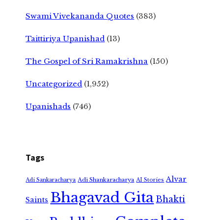
Swami Vivekananda Quotes
(383)
Taittiriya Upanishad
(13)
The Gospel of Sri Ramakrishna
(150)
Uncategorized
(1,952)
Upanishads
(746)
Tags
Alvar
Adi Shankaracharya
Adi Sankaracharya
AI Stories
Bhagavad Gita
Bhakti
Saints