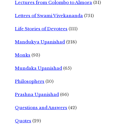
Lectures from Colombo to Almora
(31)
Letters of Swami Vivekananda
(751)
Life Stories of Devotees
(111)
Mandukya Upanishad
(218)
Monks
(93)
Mundaka Upanishad
(65)
Philosophers
(10)
Prashna Upanishad
(66)
Questions and Answers
(42)
Quotes
(29)