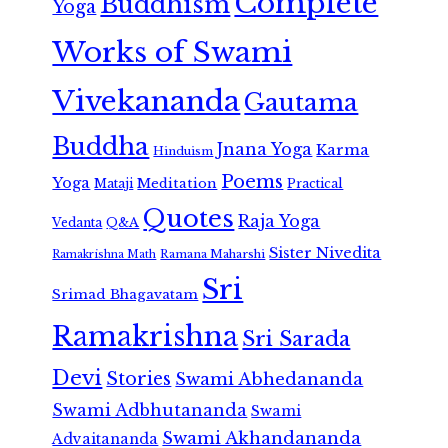
Complete
Buddhism
Yoga
Works of Swami
Vivekananda
Gautama
Buddha
Jnana Yoga
Karma
Hinduism
Poems
Yoga
Meditation
Mataji
Practical
Quotes
Raja Yoga
Vedanta
Q&A
Sister Nivedita
Ramana Maharshi
Ramakrishna Math
Sri
Srimad Bhagavatam
Ramakrishna
Sri Sarada
Devi
Stories
Swami Abhedananda
Swami Adbhutananda
Swami
Swami Akhandananda
Advaitananda