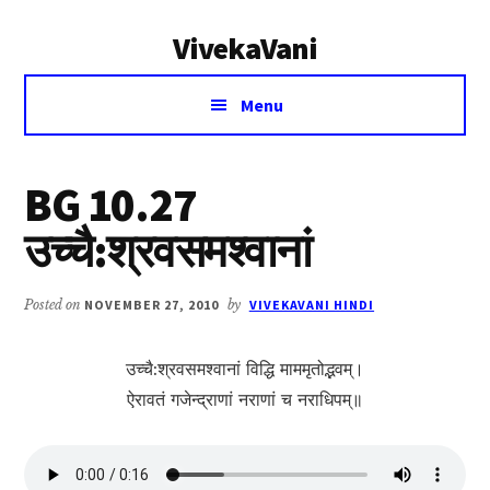
Additional
Skip
Skip
VivekaVani
to
to
menu
main
primary
Voice
content
sidebar
Menu
of
Vivekananda
BG 10.27
उच्चै:श्रवसमश्वानां
Posted on
NOVEMBER 27, 2010
by
VIVEKAVANI HINDI
उच्चै:श्रवसमश्वानां विद्धि माममृतोद्भवम्।
ऐरावतं गजेन्द्राणां नराणां च नराधिपम्॥