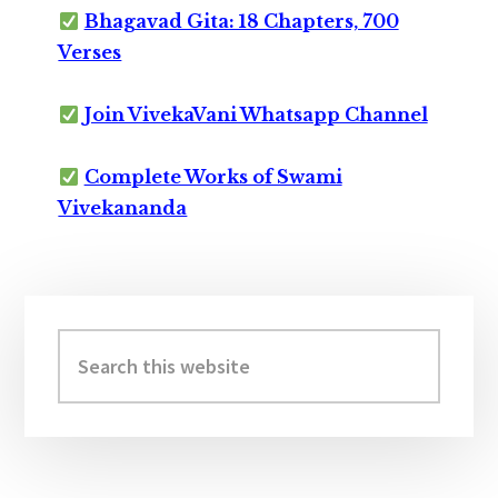
Bhagavad Gita: 18 Chapters, 700
Verses
Join VivekaVani Whatsapp Channel
Complete Works of Swami
Vivekananda
Primary
Sidebar
Search
this
website