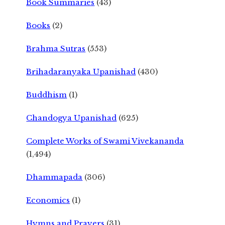
Book Summaries
(43)
Books
(2)
Brahma Sutras
(553)
Brihadaranyaka Upanishad
(430)
Buddhism
(1)
Chandogya Upanishad
(625)
Complete Works of Swami Vivekananda
(1,494)
Dhammapada
(306)
Economics
(1)
Hymns and Prayers
(31)