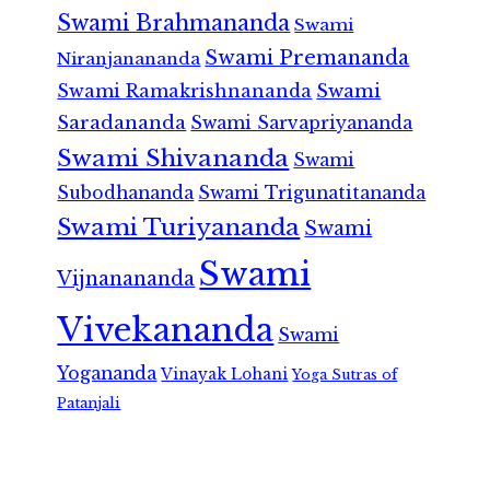
Swami Brahmananda
Swami
Swami Premananda
Niranjanananda
Swami Ramakrishnananda
Swami
Saradananda
Swami Sarvapriyananda
Swami Shivananda
Swami
Subodhananda
Swami Trigunatitananda
Swami Turiyananda
Swami
Swami
Vijnanananda
Vivekananda
Swami
Yogananda
Vinayak Lohani
Yoga Sutras of
Patanjali