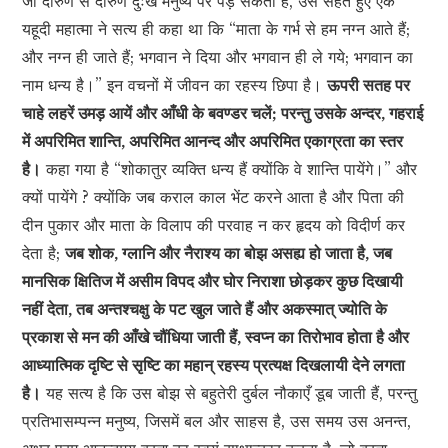
जो दारुण से दारुण दुःख मनुष्य पर पड़ सकता है, उसे सहते हुए एक
यहूदी महात्मा ने सत्य ही कहा था कि “माता के गर्भ से हम नग्न आते हैं;
और नग्न ही जाते हैं; भगवान ने दिया और भगवान ही ले गये; भगवान का
नाम धन्य है।” इन वचनों में जीवन का रहस्य छिपा है।
ऊपरी सतह पर
चाहे लहरें उमड़ आयें और आँधी के बवण्डर चलें; परन्तु उसके अन्दर, गहराई
में अपरिमित शान्ति, अपरिमित आनन्द और अपरिमित एकाग्रता का स्तर
है।
कहा गया है “शोकातुर व्यक्ति धन्य हैं क्योंकि वे शान्ति पायेंगे।” और
क्यों पायेंगे ? क्योंकि जब कराल काल भेंट करने आता है और पिता की
दीन पुकार और माता के विलाप की परवाह न कर हृदय को विदीर्ण कर
देता है;
जब शोक, ग्लानि और नैराश्य का बोझ असह्य हो जाता है, जब
मानसिक क्षितिज में असीम विपद और घोर निराशा छोड़कर कुछ दिखायी
नहीं देता, तब अन्तश्चक्षु के पट खुल जाते हैं और अकस्मात् ज्योति के
प्रकाश से मन की आँखे चौंधिया जाती हैं, स्वप्न का तिरोभाव होता है और
आध्यात्मिक दृष्टि से सृष्टि का महान् रहस्य प्रत्यक्ष दिखलायी देने लगता
है।
यह सत्य है कि उस बोझ से बहुतेरी दुर्बल नौकाएँ डूब जाती हैं, परन्तु
प्रतिभासम्पन्न मनुष्य, जिसमें बल और साहस है, उस समय उस अनन्त,