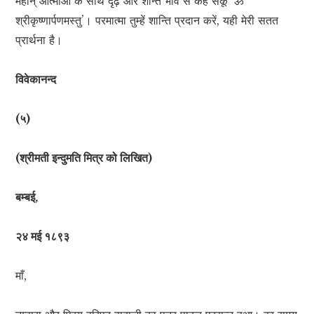
महान् आत्माओं के साथ दृढ़ और शान्त भाव से कह सकूँ ‘ॐ
श्रीकृष्णार्पणमस्तु’। परमात्मा तुम्हें शान्ति प्रदान करें, यही मेरी सतत
प्रार्थना है।
विवेकानन्द
(५)
(श्रीमती इन्दुमति मित्र को लिखित)
बम्बई,
२४ मई १८९३
माँ,