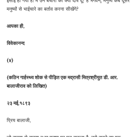
ईसाई हो गयी है! मैं उन बेचारों को क्यों दोष दूँ? हे भगवन्, मनुष्य कब दूसरे
मनुष्यों से भाईचारे का बर्ताव करना सीखेंगे?
आपका ही,
विवेकानन्द
(४)
(कठिन गार्हस्थ्य शोक से पीड़ित एक मद्रासी मित्रश्रीयुत डी. आर.
बालाजीराव को लिखित)
२३ मई,१८९३
प्रिय बालाजी,