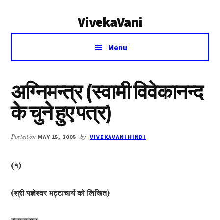
Additional
Skip
Skip
VivekaVani
to
to
menu
main
primary
Voice
content
sidebar
Menu
of
Vivekananda
अग्निमन्त्र (स्वामी विवेकानन्द
के चुने हुए पत्र)
Posted on
MAY 15, 2005
by
VIVEKAVANI HINDI
(१)
(श्री यज्ञेश्वर भट्टाचार्य को लिखित)