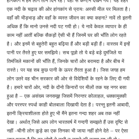
हांगकांग में हम लोग तीन दिन रहे। वहाँ से कैण्टन देखने गये। यह शहर
एक नदी के चढ़ाव की ओर हांगकांग से प्रायः अस्सी मील पर मिलता है।
वहाँ की भीड़भाड़ और वहाँ के व्यस्त जीवन का क्या कहना? नावें तो इतनी
अधिक हैं कि मानो उनसे नदी पट गयी हो। ये नावें केवल व्यापार के ही
काम नहीं आतीं बल्कि सैकड़ों ऐसी भी हैं जिनमें घर की भाँति लोग रहते
है। और इनमें से बहुतेरी बहुत बढ़िया हैं और बड़ी बड़ी हैं। वास्तव में इन्हें
पानी पर तैरते हुए घर समझिये। सच पूछो तो ये बड़े बड़े दुमंजिले या
तिमंजिले मकानों की भाँति हैं, जिनके चारों ओर बरामदा है और बीच में
रास्ते। पर यह सब कुछ पानी के ऊपर तैरता हुआ है। जिस जगह हम
लोग उतरे वह चीन सरकार की ओर से विदेशियों के रहने के लिए दी गयी
है। हमारे चारों ओर, नदी के दोंनो किनारों पर मीलों तक यह नगर बसा
हुआ है – एक असंख्य जनसमूह जिसमें निरन्तर कोलाहल, धक्कामुक्की
और परस्पर स्पर्धा काही बोलबाला दिखायी देता है। परन्तु इतनी आबादी,
इतनी क्रियाशीलता होते हुए भी मैंने इतना गन्दा शहर अब तक नहीं
देखा। अर्थात् जिसे आप लोग भारतवर्ष में गन्दगी समझते हैं उस दृष्टि से
नहीं -चीनी लोग कूड़े का एक तिनका भी जाया नहीं होने देते – पर ऐसा