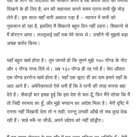
यहाँ के लोग जो विदेशियों का सत्कार करते हैं वह केवल औरों को तमाशा
दिखाने के ही लिए है; धन की सहायता करते समय प्रायःसभी मुँह मोड़
लेते हैं। इस साल यहाँ भारी अकाल पड़ा है – व्यापार में सभी को
नुकसान हो रहा है, इसलिए मैं शिकागो बहुत दिन नहीं ठहरा। शिकागो से
मैं बोस्टन आया। लल्लूभाई वहाँ तक मेरे साथ थे। उन्होंने भी मुझसे बड़ा
अच्छा बर्ताव किया।
यहाँ बहुत खर्च होता है। तुम जानते हो कि तुमने मुझे १७० पौण्ड के नोट
और ९ पौण्ड नगद दिये थे। अब १३० पौण्ड ही रह गये हैं। मेरा औसत
एक पौण्ड हररोज खर्च होता है। यहाँ एक चूरट ही का दाम हमारे यहाँ के
आठ आने हैं। अमेरिकावाले ऐसे धनी हैं कि वे पानी की तरह रूपया बहा
देते है। सैकड़ों बार इच्छा हुई कि इस देश से चल दूँ, फिर मैंने सोचा कि मैं
तो जिद्दी स्वभाव का हूँ, और मुझे भगवान का आदेश मिला है। मेरी दृष्टि में
रास्ता नहीं दिखायी देता तो न सही, परन्तु उनकी आँखें तो सब कुछ देख
रही हैं। चाहे मरूँ या जीऊँ, अपने उद्देश्य को नहीं छोडूँगा।