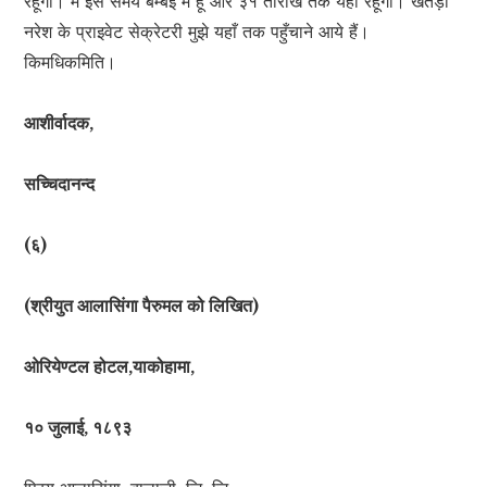
रहूँगा। मैं इस समय बम्बई में हूँ और ३१ तारीख तक यहीं रहूँगा। खेतड़ी
नरेश के प्राइवेट सेक्रेटरी मुझे यहाँ तक पहुँचाने आये हैं।
किमधिकमिति।
आशीर्वादक,
सच्चिदानन्द
(६)
(श्रीयुत आलासिंगा पैरुमल को लिखित)
ओरियेण्टल होटल,याकोहामा,
१० जुलाई, १८९३