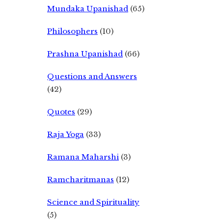
Mundaka Upanishad
(65)
Philosophers
(10)
Prashna Upanishad
(66)
Questions and Answers
(42)
Quotes
(29)
Raja Yoga
(33)
Ramana Maharshi
(3)
Ramcharitmanas
(12)
Science and Spirituality
(5)