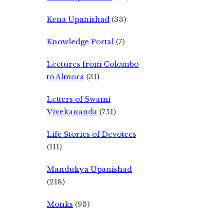
Kena Upanishad
(33)
Knowledge Portal
(7)
Lectures from Colombo
to Almora
(31)
Letters of Swami
Vivekananda
(751)
Life Stories of Devotees
(111)
Mandukya Upanishad
(218)
Monks
(93)