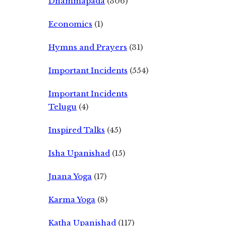
Dhammapada
(306)
Economics
(1)
Hymns and Prayers
(31)
Important Incidents
(554)
Important Incidents
Telugu
(4)
Inspired Talks
(45)
Isha Upanishad
(15)
Jnana Yoga
(17)
Karma Yoga
(8)
Katha Upanishad
(117)