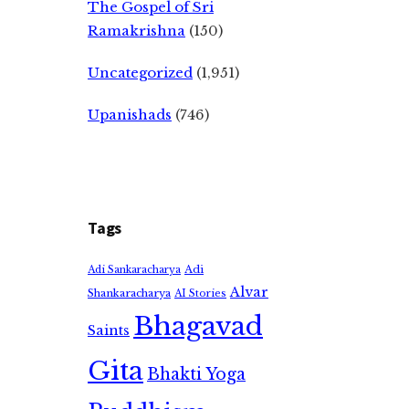
The Gospel of Sri
Ramakrishna
(150)
Uncategorized
(1,951)
Upanishads
(746)
Tags
Adi
Adi Sankaracharya
Alvar
Shankaracharya
AI Stories
Bhagavad
Saints
Gita
Bhakti Yoga