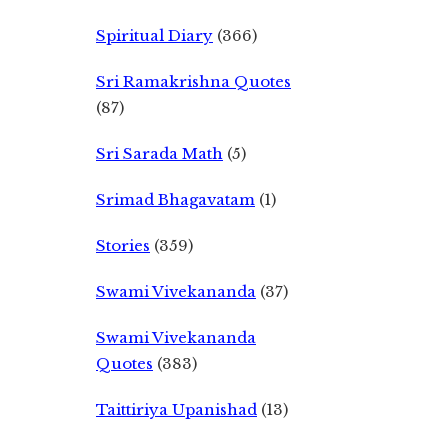
Spiritual Diary
(366)
Sri Ramakrishna Quotes
(87)
Sri Sarada Math
(5)
Srimad Bhagavatam
(1)
Stories
(359)
Swami Vivekananda
(37)
Swami Vivekananda
Quotes
(383)
Taittiriya Upanishad
(13)