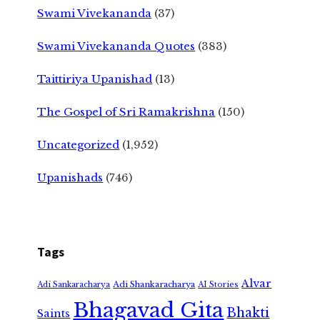
Swami Vivekananda
(37)
Swami Vivekananda Quotes
(383)
Taittiriya Upanishad
(13)
The Gospel of Sri Ramakrishna
(150)
Uncategorized
(1,952)
Upanishads
(746)
Tags
Alvar
Adi Shankaracharya
Adi Sankaracharya
AI Stories
Bhagavad Gita
Bhakti
Saints