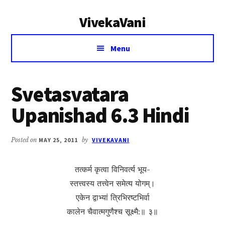
Additional
Skip
Skip
VivekaVani
to
to
menu
main
primary
Voice
content
sidebar
Menu
of
Vivekananda
Svetasvatara
Upanishad 6.3 Hindi
Posted on
MAY 25, 2011
by
VIVEKAVANI
तत्कर्म कृत्वा विनिवर्त्य भूय-
स्तत्त्वस्य तत्त्वेन समेत्य योगम्।
एकेन द्वाभ्यां त्रिभिरष्टभिर्वा
कालेन चैवात्मगुणैश्च सूक्ष्मै:॥ ३॥