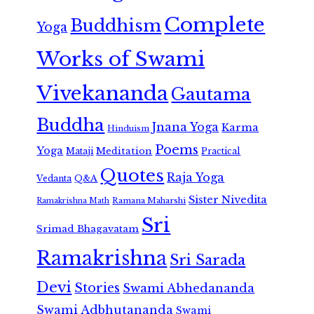
Complete
Buddhism
Yoga
Works of Swami
Vivekananda
Gautama
Buddha
Jnana Yoga
Karma
Hinduism
Poems
Yoga
Meditation
Mataji
Practical
Quotes
Raja Yoga
Vedanta
Q&A
Sister Nivedita
Ramana Maharshi
Ramakrishna Math
Sri
Srimad Bhagavatam
Ramakrishna
Sri Sarada
Devi
Stories
Swami Abhedananda
Swami Adbhutananda
Swami