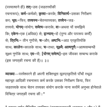
(परमात्माने ही)
तत्=
उस (जडतत्त्वोंकी
रचनारूप);
कर्म=
कर्मको;
कृत्वा=
करके;
विनिवर्त्य=
उसका निरीक्षण
कर;
भूय:=
फिर;
तत्त्वस्य=
चेतनतत्त्वका;
तत्त्वेन=
जड-
तत्त्वसे;
योगम्=
संयोग;
समेत्य=
कराके;
वा=
अथवा यों समझिये
कि;
एकेन=
एक (अविद्या) से;
द्वाभ्याम्=
दो (पुण्य और पापरूप कर्मों)
से;
त्रिभि:=
तीन गुणोंसे;
च=
और;
अष्टभि:=
आठ प्रकृतियोंके
साथ;
कालेन=
कालके साथ;
च=
तथा;
सूक्ष्मै: आत्मगुणै:=
आत्मसम्बन्धी
सूक्ष्म गुणोंके साथ;
एव=
भी;
[योगम् समेत्य]=
इस जीवका सम्बन्ध कराके
(इस जगत‍्की रचना की है)॥ ३॥
व्याख्या—
परमेश्वरने ही अपनी शक्तिभूता मूलप्रकृतिसे पाँचों स्थूल
महाभूत आदिकी रचनारूप कर्म करके उसका निरीक्षण किया, फिर
जडतत्त्वके साथ चेतन तत्त्वका संयोग कराके नाना रूपोंमें अनुभव होनेवाले
विचित्र जगत‍्की रचना की।*