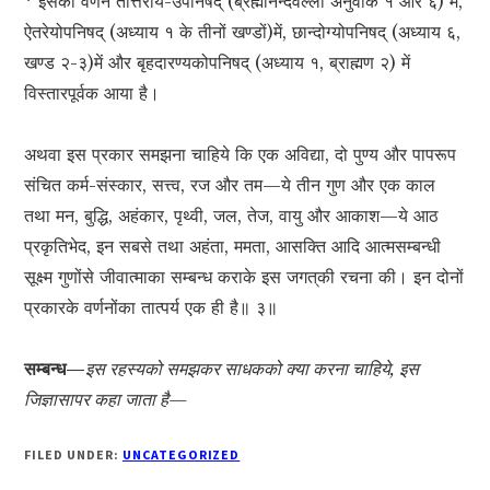
* इसका वर्णन तैत्तिरीय-उपनिषद् (ब्रह्मानन्दवल्ली अनुवाक १ और ६) में,
ऐतरेयोपनिषद् (अध्याय १ के तीनों खण्डों)में, छान्दोग्योपनिषद् (अध्याय ६,
खण्ड २-३)में और बृहदारण्यकोपनिषद् (अध्याय १, ब्राह्मण २) में
विस्तारपूर्वक आया है।
अथवा इस प्रकार समझना चाहिये कि एक अविद्या, दो पुण्य और पापरूप
संचित कर्म-संस्कार, सत्त्व, रज और तम—ये तीन गुण और एक काल
तथा मन, बुद्धि, अहंकार, पृथ्वी, जल, तेज, वायु और आकाश—ये आठ
प्रकृतिभेद, इन सबसे तथा अहंता, ममता, आसक्ति आदि आत्मसम्बन्धी
सूक्ष्म गुणोंसे जीवात्माका सम्बन्ध कराके इस जगत‍्की रचना की। इन दोनों
प्रकारके वर्णनोंका तात्पर्य एक ही है॥ ३॥
सम्बन्ध—
इस रहस्यको समझकर साधकको क्या करना चाहिये, इस
जिज्ञासापर कहा जाता है—
FILED UNDER:
UNCATEGORIZED