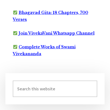
Bhagavad Gita: 18 Chapters, 700
Verses
Join VivekaVani Whatsapp Channel
Complete Works of Swami
Vivekananda
Primary
Sidebar
Search
this
website