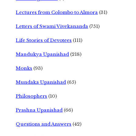
Lectures from Colombo to Almora
(31)
Letters of Swami Vivekananda
(751)
Life Stories of Devotees
(111)
Mandukya Upanishad
(218)
Monks
(93)
Mundaka Upanishad
(65)
Philosophers
(10)
Prashna Upanishad
(66)
Questions and Answers
(42)