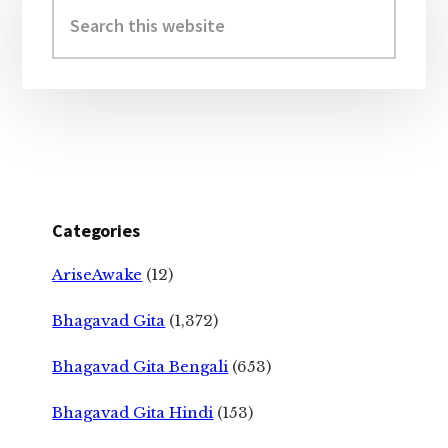
Sidebar
Search
this
website
Categories
AriseAwake
(12)
Bhagavad Gita
(1,372)
Bhagavad Gita Bengali
(653)
Bhagavad Gita Hindi
(153)