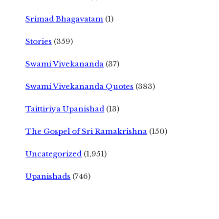
Srimad Bhagavatam
(1)
Stories
(359)
Swami Vivekananda
(37)
Swami Vivekananda Quotes
(383)
Taittiriya Upanishad
(13)
The Gospel of Sri Ramakrishna
(150)
Uncategorized
(1,951)
Upanishads
(746)