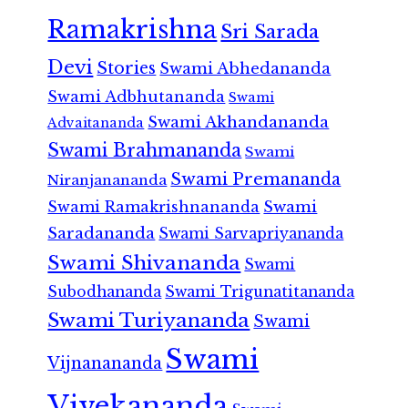
Ramakrishna
Sri Sarada
Devi
Stories
Swami Abhedananda
Swami Adbhutananda
Swami
Swami Akhandananda
Advaitananda
Swami Brahmananda
Swami
Swami Premananda
Niranjanananda
Swami Ramakrishnananda
Swami
Saradananda
Swami Sarvapriyananda
Swami Shivananda
Swami
Subodhananda
Swami Trigunatitananda
Swami Turiyananda
Swami
Swami
Vijnanananda
Vivekananda