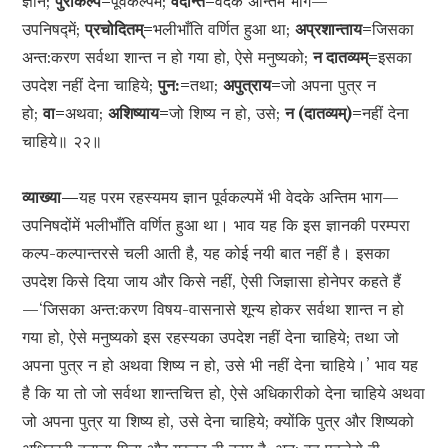
ज्ञान;
पुराकल्पे=
पूर्वकल्पमें;
वेदान्ते=
वेदके अन्तिम भाग—
उपनिषद्में;
प्रचोदितम्=
भलीभाँति वर्णित हुआ था;
अप्रशान्ताय=
जिसका
अन्त:करण सर्वथा शान्त न हो गया हो, ऐसे मनुष्यको;
न दातव्यम्=
इसका
उपदेश नहीं देना चाहिये;
पुन:=
तथा;
अपुत्राय=
जो अपना पुत्र न
हो;
वा=
अथवा;
अशिष्याय=
जो शिष्य न हो, उसे;
न (दातव्यम्)=
नहीं देना
चाहिये॥ २२॥
व्याख्या—
यह परम रहस्यमय ज्ञान पूर्वकल्पमें भी वेदके अन्तिम भाग—
उपनिषदोंमें भलीभाँति वर्णित हुआ था। भाव यह कि इस ज्ञानकी परम्परा
कल्प-कल्पान्तरसे चली आती है, यह कोई नयी बात नहीं है। इसका
उपदेश किसे दिया जाय और किसे नहीं, ऐसी जिज्ञासा होनेपर कहते हैं
—‘जिसका अन्त:करण विषय-वासनासे शून्य होकर सर्वथा शान्त न हो
गया हो, ऐसे मनुष्यको इस रहस्यका उपदेश नहीं देना चाहिये; तथा जो
अपना पुत्र न हो अथवा शिष्य न हो, उसे भी नहीं देना चाहिये।’ भाव यह
है कि या तो जो सर्वथा शान्तचित्त हो, ऐसे अधिकारीको देना चाहिये अथवा
जो अपना पुत्र या शिष्य हो, उसे देना चाहिये; क्योंकि पुत्र और शिष्यको