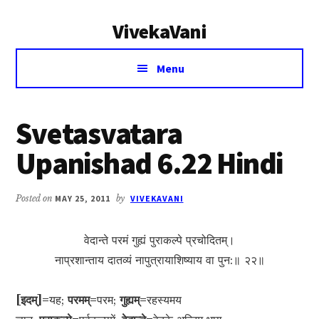
Additional
Skip
Skip
VivekaVani
to
to
menu
main
primary
Voice
content
sidebar
Menu
of
Vivekananda
Svetasvatara
Upanishad 6.22 Hindi
Posted on
MAY 25, 2011
by
VIVEKAVANI
वेदान्ते परमं गुह्यं पुराकल्पे प्रचोदितम्।
नाप्रशान्ताय दातव्यं नापुत्रायाशिष्याय वा पुन:॥ २२॥
[इदम्]=
यह;
परमम्=
परम;
गुह्यम्=
रहस्यमय