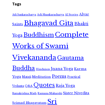
Tags
Alvar
Adi Shankaracharya
Adi Sankaracharya
AI Stories
Bhagavad Gita
Bhakti
Saints
Complete
Buddhism
Yoga
Works of Swami
Vivekananda
Gautama
Buddha
Jnana Yoga
Karma
Hinduism
Poems
Yoga
Meditation
Mataji
Practical
Quotes
Raja Yoga
Vedanta
Q&A
Sister Nivedita
Ramana Maharshi
Ramakrishna Math
Sri
Srimad Bhagavatam