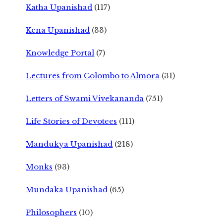
Katha Upanishad
(117)
Kena Upanishad
(33)
Knowledge Portal
(7)
Lectures from Colombo to Almora
(31)
Letters of Swami Vivekananda
(751)
Life Stories of Devotees
(111)
Mandukya Upanishad
(218)
Monks
(93)
Mundaka Upanishad
(65)
Philosophers
(10)