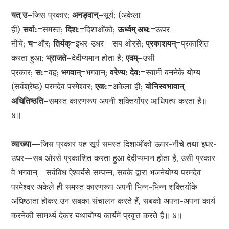
यत् उ=
जिस प्रकार;
अनड्वान्=
सूर्य; (अकेला
ही)
सर्वा:=
समस्त;
दिश:=
दिशाओंको;
ऊर्ध्वम् अध:=
ऊपर-
नीचे;
च=
और;
तिर्यक्=
इधर-उधर—सब ओरसे;
प्रकाशयन्=
प्रकाशित
करता हुआ;
भ्राजते=
देदीप्यमान होता है;
एवम्=
उसी
प्रकार;
स:=
वह;
भगवान्=
भगवान्;
वरेण्य: देव:=
स्वामी बननेके योग्य
(सर्वश्रेष्ठ) परमदेव परमेश्वर;
एक:=
अकेला ही;
योनिस्वभावान्
अधितिष्ठति=
समस्त कारणरूप अपनी शक्तियोंपर आधिपत्य करता है॥
४॥
व्याख्या—
जिस प्रकार यह सूर्य समस्त दिशाओंको ऊपर-नीचे तथा इधर-
उधर—सब ओरसे प्रकाशित करता हुआ देदीप्यमान होता है, उसी प्रकार
वे भगवान्—सर्वविध ऐश्वर्यसे सम्पन्न, सबके द्वारा भजनेयोग्य परमदेव
परमेश्वर अकेले ही समस्त कारणरूप अपनी भिन्न-भिन्न शक्तियोंके
अधिष्ठाता होकर उन सबका संचालन करते हैं, सबको अपना-अपना कार्य
करनेकी सामर्थ्य देकर यथायोग्य कार्यमें प्रवृत्त करते हैं॥ ४॥