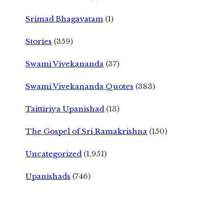
Srimad Bhagavatam
(1)
Stories
(359)
Swami Vivekananda
(37)
Swami Vivekananda Quotes
(383)
Taittiriya Upanishad
(13)
The Gospel of Sri Ramakrishna
(150)
Uncategorized
(1,951)
Upanishads
(746)