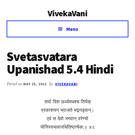
Additional
Skip
Skip
VivekaVani
to
to
menu
main
primary
Voice
content
sidebar
Menu
of
Vivekananda
Svetasvatara
Upanishad 5.4 Hindi
Posted on
MAY 25, 2011
by
VIVEKAVANI
सर्वा दिश ऊर्ध्वमधश्च तिर्यक्
प्रकाशयन् भ्राजते यद्वनड्वान्।
एवं स देवो भगवान् वरेण्यो
योनिस्वभावानधितिष्ठत्येक:॥ ४॥