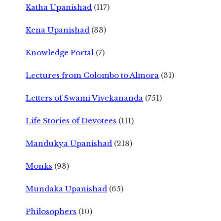
Katha Upanishad
(117)
Kena Upanishad
(33)
Knowledge Portal
(7)
Lectures from Colombo to Almora
(31)
Letters of Swami Vivekananda
(751)
Life Stories of Devotees
(111)
Mandukya Upanishad
(218)
Monks
(93)
Mundaka Upanishad
(65)
Philosophers
(10)