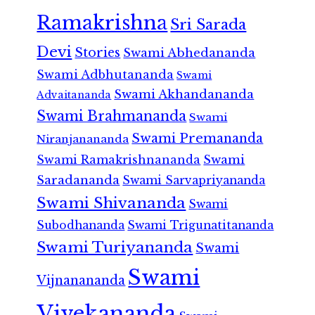
Ramakrishna
Sri Sarada
Devi
Stories
Swami Abhedananda
Swami Adbhutananda
Swami
Swami Akhandananda
Advaitananda
Swami Brahmananda
Swami
Swami Premananda
Niranjanananda
Swami Ramakrishnananda
Swami
Saradananda
Swami Sarvapriyananda
Swami Shivananda
Swami
Subodhananda
Swami Trigunatitananda
Swami Turiyananda
Swami
Swami
Vijnanananda
Vivekananda