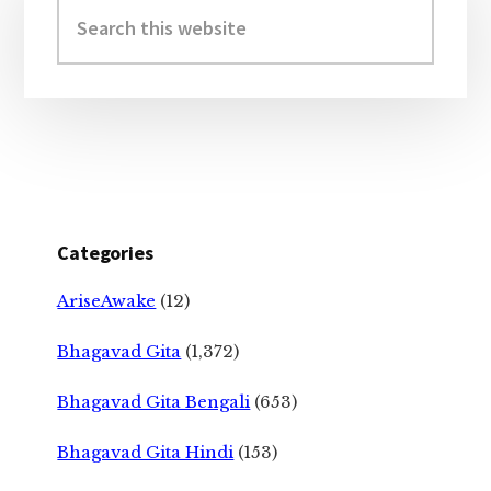
Sidebar
Search
this
website
Categories
AriseAwake
(12)
Bhagavad Gita
(1,372)
Bhagavad Gita Bengali
(653)
Bhagavad Gita Hindi
(153)