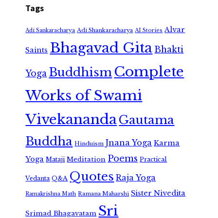
Tags
Alvar
Adi Shankaracharya
Adi Sankaracharya
AI Stories
Bhagavad Gita
Bhakti
Saints
Complete
Buddhism
Yoga
Works of Swami
Vivekananda
Gautama
Buddha
Jnana Yoga
Karma
Hinduism
Poems
Yoga
Meditation
Mataji
Practical
Quotes
Raja Yoga
Vedanta
Q&A
Sister Nivedita
Ramana Maharshi
Ramakrishna Math
Sri
Srimad Bhagavatam