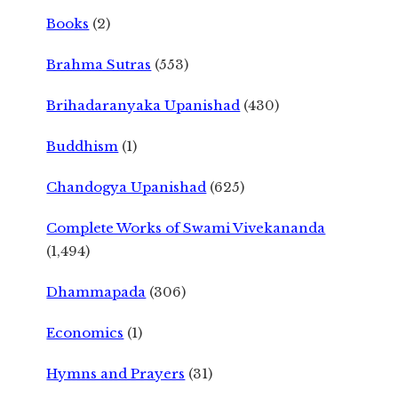
Books
(2)
Brahma Sutras
(553)
Brihadaranyaka Upanishad
(430)
Buddhism
(1)
Chandogya Upanishad
(625)
Complete Works of Swami Vivekananda
(1,494)
Dhammapada
(306)
Economics
(1)
Hymns and Prayers
(31)