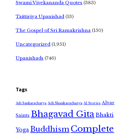
Swami Vivekananda Quotes
(383)
Taittiriya Upanishad
(13)
The Gospel of Sri Ramakrishna
(150)
Uncategorized
(1,951)
Upanishads
(746)
Tags
Alvar
Adi Shankaracharya
Adi Sankaracharya
AI Stories
Bhagavad Gita
Bhakti
Saints
Complete
Buddhism
Yoga