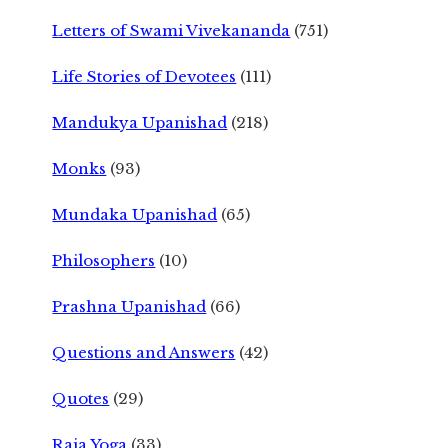
Letters of Swami Vivekananda
(751)
Life Stories of Devotees
(111)
Mandukya Upanishad
(218)
Monks
(93)
Mundaka Upanishad
(65)
Philosophers
(10)
Prashna Upanishad
(66)
Questions and Answers
(42)
Quotes
(29)
Raja Yoga
(33)