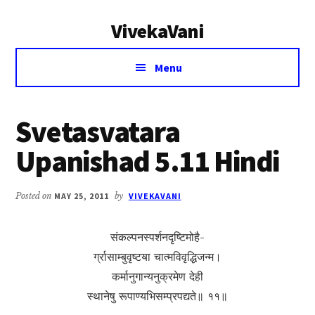
Additional
Skip
Skip
VivekaVani
to
to
menu
main
primary
Voice
content
sidebar
Menu
of
Vivekananda
Svetasvatara
Upanishad 5.11 Hindi
Posted on
MAY 25, 2011
by
VIVEKAVANI
संकल्पनस्पर्शनदृष्टिमोहै-
र्ग्रासाम्बुवृष्टॺा चात्मविवृद्धिजन्म।
कर्मानुगान्यनुक्रमेण देही
स्थानेषु रूपाण्यभिसम्प्रपद्यते॥ ११॥