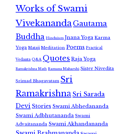
Works of Swami
Vivekananda
Gautama
Buddha
Jnana Yoga
Karma
Hinduism
Poems
Yoga
Meditation
Mataji
Practical
Quotes
Raja Yoga
Vedanta
Q&A
Sister Nivedita
Ramana Maharshi
Ramakrishna Math
Sri
Srimad Bhagavatam
Ramakrishna
Sri Sarada
Devi
Stories
Swami Abhedananda
Swami Adbhutananda
Swami
Swami Akhandananda
Advaitananda
Swami Brahmananda
Swami