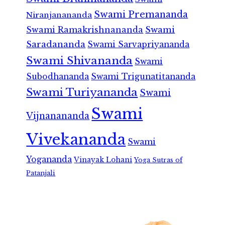
Swami Premananda
Niranjanananda
Swami Ramakrishnananda
Swami
Saradananda
Swami Sarvapriyananda
Swami Shivananda
Swami
Subodhananda
Swami Trigunatitananda
Swami Turiyananda
Swami
Swami
Vijnanananda
Vivekananda
Swami
Yogananda
Vinayak Lohani
Yoga Sutras of
Patanjali