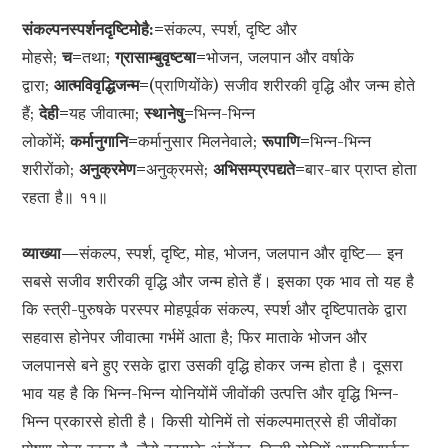
संकल्पनस्पर्शनदृष्टिमोहै:=
संकल्प, स्पर्श, दृष्टि और
मोहसे;
च=
तथा;
ग्रासाम्बुवृष्टॺा=
भोजन, जलपान और वर्षाके
द्वारा;
आत्मविवृद्धिजन्म=
(प्राणियोंके) सजीव शरीरकी वृद्धि और जन्म होते
हैं;
देही=
यह जीवात्मा;
स्थानेषु=
भिन्न-भिन्न
लोकोंमें;
कर्मानुगानि=
कर्मानुसार मिलनेवाले;
रूपाणि=
भिन्न-भिन्न
शरीरोंको;
अनुक्रमेण=
अनुक्रमसे;
अभिसम्प्रपद्यते=
बार-बार प्राप्त होता
रहता है॥ ११॥
व्याख्या—
संकल्प, स्पर्श, दृष्टि, मोह, भोजन, जलपान और वृष्टि— इन
सबसे सजीव शरीरकी वृद्धि और जन्म होते हैं। इसका एक भाव तो यह है
कि स्त्री-पुरुषके परस्पर मोहपूर्वक संकल्प, स्पर्श और दृष्टिपातके द्वारा
सहवास होनेपर जीवात्मा गर्भमें आता है; फिर माताके भोजन और
जलपानसे बने हुए रसके द्वारा उसकी वृद्धि होकर जन्म होता है। दूसरा
भाव यह है कि भिन्न-भिन्न योनियोंमें जीवोंकी उत्पत्ति और वृद्धि भिन्न-
भिन्न प्रकारसे होती है। किसी योनिमें तो संकल्पमात्रसे ही जीवोंका