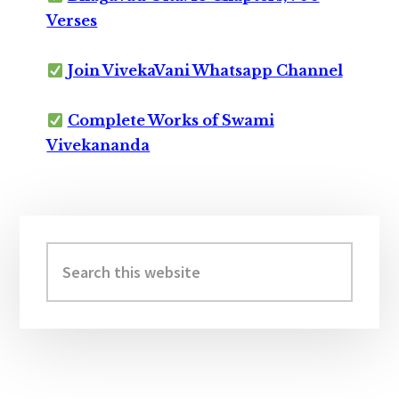
Verses
Join VivekaVani Whatsapp Channel
Complete Works of Swami
Vivekananda
Primary
Sidebar
Search
this
website