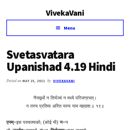
Additional
Skip
Skip
VivekaVani
to
to
menu
main
primary
Voice
content
sidebar
Menu
of
Vivekananda
Svetasvatara
Upanishad 4.19 Hindi
Posted on
MAY 25, 2011
by
VIVEKAVANI
नैनमूर्ध्वं न तिर्यञ्चं न मध्ये परिजग्रभत्।
न तस्य प्रतिमा अस्ति यस्य नाम महद्यश:॥ १९॥
एनम्=
इस परमात्माको; (कोई भी)
न=
न