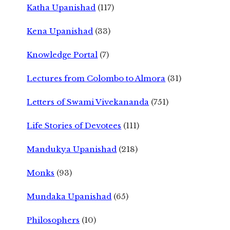
Katha Upanishad
(117)
Kena Upanishad
(33)
Knowledge Portal
(7)
Lectures from Colombo to Almora
(31)
Letters of Swami Vivekananda
(751)
Life Stories of Devotees
(111)
Mandukya Upanishad
(218)
Monks
(93)
Mundaka Upanishad
(65)
Philosophers
(10)