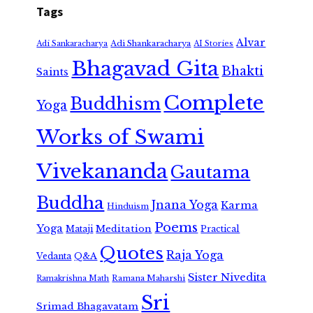
Tags
Alvar
Adi Shankaracharya
Adi Sankaracharya
AI Stories
Bhagavad Gita
Bhakti
Saints
Complete
Buddhism
Yoga
Works of Swami
Vivekananda
Gautama
Buddha
Jnana Yoga
Karma
Hinduism
Poems
Yoga
Meditation
Mataji
Practical
Quotes
Raja Yoga
Vedanta
Q&A
Sister Nivedita
Ramana Maharshi
Ramakrishna Math
Sri
Srimad Bhagavatam