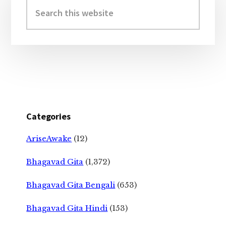
Sidebar
Search
this
website
Categories
AriseAwake
(12)
Bhagavad Gita
(1,372)
Bhagavad Gita Bengali
(653)
Bhagavad Gita Hindi
(153)