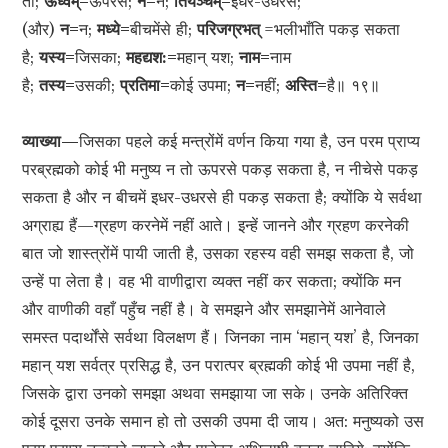
तो;
ऊर्ध्वम्=
ऊपरसे;
न=
न;
तिर्यञ्चम्=
इधर-उधरसे;
(और)
न=
न;
मध्ये=
बीचमेंसे ही;
परिजग्रभत्
=भलीभाँति पकड़ सकता
है;
यस्य=
जिसका;
महद्यश:=
महान् यश;
नाम=
नाम
है;
तस्य=
उसकी;
प्रतिमा=
कोई उपमा;
न=
नहीं;
अस्ति=
है॥ १९॥
व्याख्या—
जिसका पहले कई मन्त्रोंमें वर्णन किया गया है, उन परम प्राप्य
परब्रह्मको कोई भी मनुष्य न तो ऊपरसे पकड़ सकता है, न नीचेसे पकड़
सकता है और न बीचमें इधर-उधरसे ही पकड़ सकता है; क्योंकि ये सर्वथा
अग्राह्य हैं—ग्रहण करनेमें नहीं आते। इन्हें जानने और ग्रहण करनेकी
बात जो शास्त्रोंमें पायी जाती है, उसका रहस्य वही समझ सकता है, जो
उन्हें पा लेता है। वह भी वाणीद्वारा व्यक्त नहीं कर सकता; क्योंकि मन
और वाणीकी वहाँ पहुँच नहीं है। वे समझने और समझानेमें आनेवाले
समस्त पदार्थोंसे सर्वथा विलक्षण हैं। जिनका नाम ‘महान् यश’ है, जिनका
महान् यश सर्वत्र प्रसिद्ध है, उन परात्पर ब्रह्मकी कोई भी उपमा नहीं है,
जिसके द्वारा उनको समझा अथवा समझाया जा सके। उनके अतिरिक्त
कोई दूसरा उनके समान हो तो उसकी उपमा दी जाय। अत: मनुष्यको उस