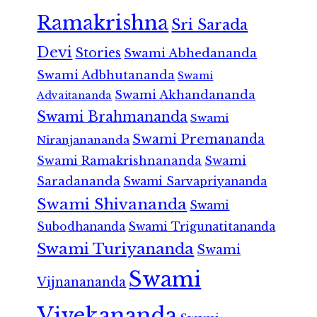
Ramakrishna
Sri Sarada
Devi
Stories
Swami Abhedananda
Swami Adbhutananda
Swami
Swami Akhandananda
Advaitananda
Swami Brahmananda
Swami
Swami Premananda
Niranjanananda
Swami Ramakrishnananda
Swami
Saradananda
Swami Sarvapriyananda
Swami Shivananda
Swami
Subodhananda
Swami Trigunatitananda
Swami Turiyananda
Swami
Swami
Vijnanananda
Vivekananda