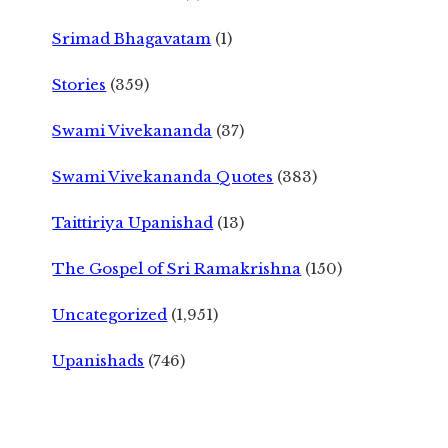
Srimad Bhagavatam
(1)
Stories
(359)
Swami Vivekananda
(37)
Swami Vivekananda Quotes
(383)
Taittiriya Upanishad
(13)
The Gospel of Sri Ramakrishna
(150)
Uncategorized
(1,951)
Upanishads
(746)