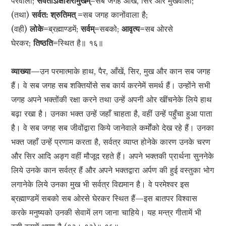
पैरवाला;
सर्वतोऽक्षिशिरोमुखम्=
सब जगह आँख, सिर और मुखवाला;
(तथा)
सर्वत: श्रुतिमत् =
सब जगह कानोंवाला है;
(वही)
लोके=
ब्रह्माण्डमें;
सर्वम्=
सबको;
आवृत्य=
सब ओरसे
घेरकर;
तिष्ठति=
स्थित है॥ १६॥
व्याख्या—
उन परमात्माके हाथ, पैर, आँखें, सिर, मुख और कान सब जगह
हैं। वे सब जगह सब शक्तियोंसे सब कार्य करनेमें समर्थ हैं। उन्होंने सभी
जगह अपने भक्तोंकी रक्षा करने तथा उन्हें अपनी ओर खींचनेके लिये हाथ
बढ़ा रखा है। उनका भक्त उन्हें जहाँ चाहता है, वहीं उन्हें पहुँचा हुआ पाता
है। वे सब जगह सब जीवोंद्वारा किये जानेवाले कर्मोंको देख रहे हैं। उनका
भक्त जहाँ उन्हें प्रणाम करता है, सर्वत्र व्याप्त होनेके कारण उनके चरण
और सिर आदि अङ्ग वहीं मौजूद रहते हैं। अपने भक्तकी प्रार्थना सुननेके
लिये उनके कान सर्वत्र हैं और अपने भक्तद्वारा अर्पण की हुई वस्तुका भोग
लगानेके लिये उनका मुख भी सर्वत्र विद्यमान है। वे परमेश्वर इस
ब्रह्माण्डमें सबको सब ओरसे घेरकर स्थित हैं—इस बातपर विश्वास
करके मनुष्यको उनकी सेवामें लग जाना चाहिये। यह मन्त्र गीतामें भी