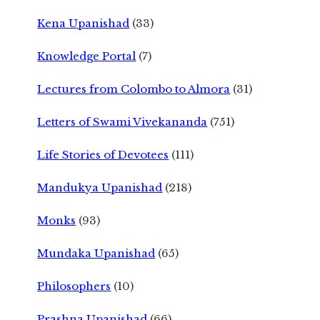
Kena Upanishad
(33)
Knowledge Portal
(7)
Lectures from Colombo to Almora
(31)
Letters of Swami Vivekananda
(751)
Life Stories of Devotees
(111)
Mandukya Upanishad
(218)
Monks
(93)
Mundaka Upanishad
(65)
Philosophers
(10)
Prashna Upanishad
(66)