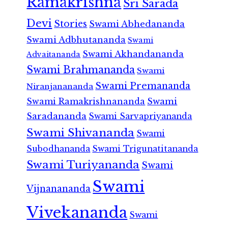
Ramakrishna
Sri Sarada
Devi
Stories
Swami Abhedananda
Swami Adbhutananda
Swami
Swami Akhandananda
Advaitananda
Swami Brahmananda
Swami
Swami Premananda
Niranjanananda
Swami Ramakrishnananda
Swami
Saradananda
Swami Sarvapriyananda
Swami Shivananda
Swami
Subodhananda
Swami Trigunatitananda
Swami Turiyananda
Swami
Swami
Vijnanananda
Vivekananda
Swami