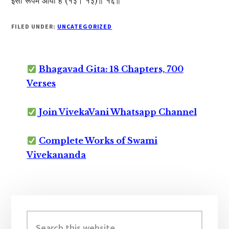
इसी रूपमें आया है (१३। १३)॥ १६॥
FILED UNDER:
UNCATEGORIZED
Bhagavad Gita: 18 Chapters, 700
Verses
Join VivekaVani Whatsapp Channel
Complete Works of Swami
Vivekananda
Primary
Sidebar
Search