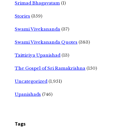
Srimad Bhagavatam
(1)
Stories
(359)
Swami Vivekananda
(37)
Swami Vivekananda Quotes
(383)
Taittiriya Upanishad
(13)
The Gospel of Sri Ramakrishna
(150)
Uncategorized
(1,951)
Upanishads
(746)
Tags