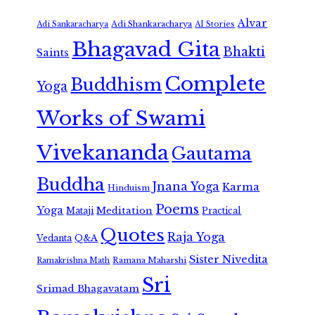
Alvar
Adi Shankaracharya
Adi Sankaracharya
AI Stories
Bhagavad Gita
Bhakti
Saints
Complete
Buddhism
Yoga
Works of Swami
Vivekananda
Gautama
Buddha
Jnana Yoga
Karma
Hinduism
Poems
Yoga
Meditation
Mataji
Practical
Quotes
Raja Yoga
Vedanta
Q&A
Sister Nivedita
Ramana Maharshi
Ramakrishna Math
Sri
Srimad Bhagavatam