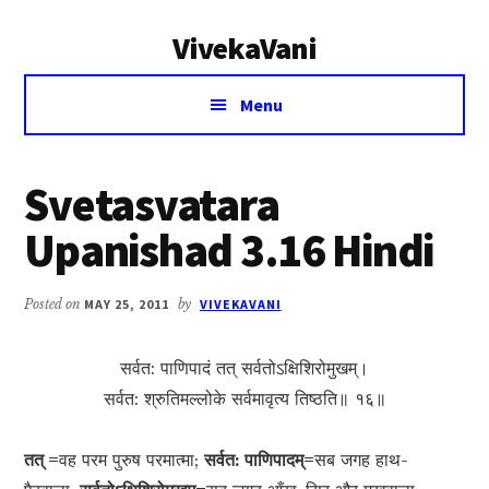
Additional
Skip
Skip
VivekaVani
to
to
menu
main
primary
Voice
content
sidebar
Menu
of
Vivekananda
Svetasvatara
Upanishad 3.16 Hindi
Posted on
MAY 25, 2011
by
VIVEKAVANI
सर्वत: पाणिपादं तत् सर्वतोऽक्षिशिरोमुखम्।
सर्वत: श्रुतिमल्लोके सर्वमावृत्य तिष्ठति॥ १६॥
तत् =
वह परम पुरुष परमात्मा;
सर्वत: पाणिपादम्=
सब जगह हाथ-