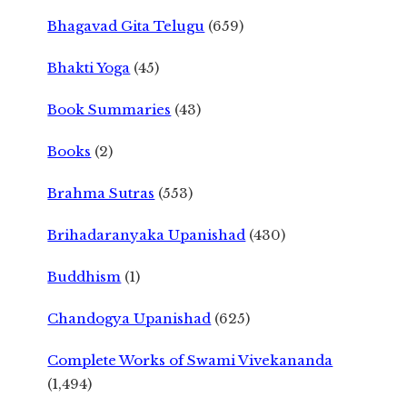
Bhagavad Gita Telugu
(659)
Bhakti Yoga
(45)
Book Summaries
(43)
Books
(2)
Brahma Sutras
(553)
Brihadaranyaka Upanishad
(430)
Buddhism
(1)
Chandogya Upanishad
(625)
Complete Works of Swami Vivekananda
(1,494)