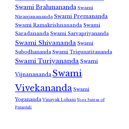
Swami Brahmananda
Swami
Swami Premananda
Niranjanananda
Swami Ramakrishnananda
Swami
Saradananda
Swami Sarvapriyananda
Swami Shivananda
Swami
Subodhananda
Swami Trigunatitananda
Swami Turiyananda
Swami
Swami
Vijnanananda
Vivekananda
Swami
Yogananda
Vinayak Lohani
Yoga Sutras of
Patanjali