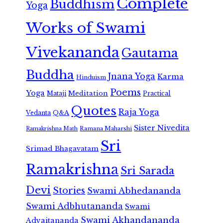
Complete
Buddhism
Yoga
Works of Swami
Vivekananda
Gautama
Buddha
Jnana Yoga
Karma
Hinduism
Poems
Yoga
Meditation
Mataji
Practical
Quotes
Raja Yoga
Vedanta
Q&A
Sister Nivedita
Ramana Maharshi
Ramakrishna Math
Sri
Srimad Bhagavatam
Ramakrishna
Sri Sarada
Devi
Stories
Swami Abhedananda
Swami Adbhutananda
Swami
Swami Akhandananda
Advaitananda