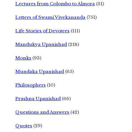
Lectures from Colombo to Almora
(31)
Letters of Swami Vivekananda
(751)
Life Stories of Devotees
(111)
Mandukya Upanishad
(218)
Monks
(93)
Mundaka Upanishad
(65)
Philosophers
(10)
Prashna Upanishad
(66)
Questions and Answers
(42)
Quotes
(29)