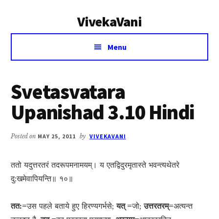
Additional
Skip
Skip
VivekaVani
to
to
menu
main
primary
Voice
content
sidebar
Menu
of
Vivekananda
Svetasvatara
Upanishad 3.10 Hindi
Posted on
MAY 25, 2011
by
VIVEKAVANI
ततो यदुत्तरतरं तदरूपमनामयम्। य एतद्विदुरमृतास्ते भवन्त्यथेतरे
दु:खमेवापियन्ति॥ १०॥
तत:=
उस पहले बताये हुए हिरण्यगर्भसे;
यत् =
जो;
उत्तरतरम्=
अत्यन्त