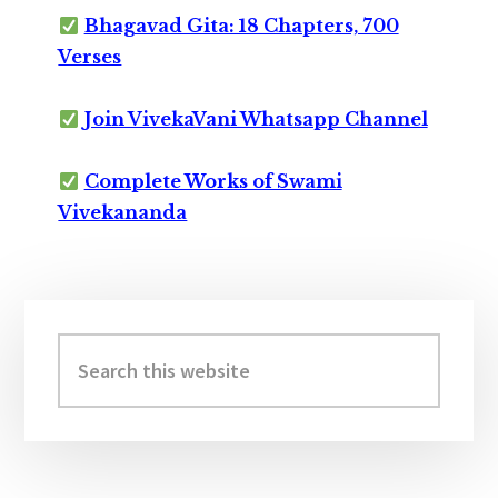
Bhagavad Gita: 18 Chapters, 700
Verses
Join VivekaVani Whatsapp Channel
Complete Works of Swami
Vivekananda
Primary
Sidebar
Search
this
website