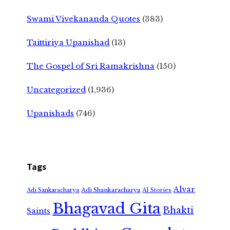
Swami Vivekananda Quotes
(383)
Taittiriya Upanishad
(13)
The Gospel of Sri Ramakrishna
(150)
Uncategorized
(1,936)
Upanishads
(746)
Tags
Alvar
Adi Shankaracharya
Adi Sankaracharya
AI Stories
Bhagavad Gita
Bhakti
Saints