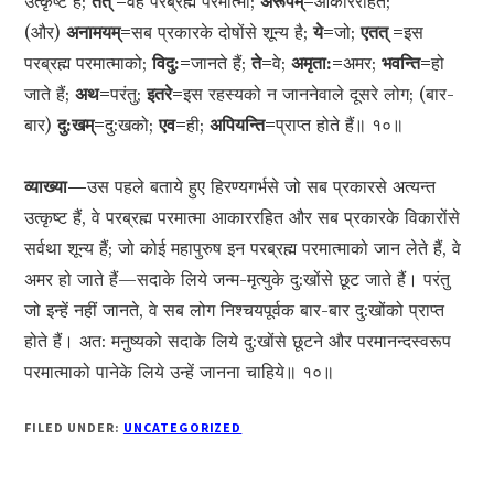
उत्कृष्ट है;
तत् =
वह परब्रह्म परमात्मा;
अरूपम्=
आकाररहित;
(और)
अनामयम्=
सब प्रकारके दोषोंसे शून्य है;
ये=
जो;
एतत् =
इस
परब्रह्म परमात्माको;
विदु:=
जानते हैं;
ते=
वे;
अमृता:=
अमर;
भवन्ति=
हो
जाते हैं;
अथ=
परंतु;
इतरे=
इस रहस्यको न जाननेवाले दूसरे लोग; (बार-
बार)
दु:खम्=
दु:खको;
एव=
ही;
अपियन्ति=
प्राप्त होते हैं॥ १०॥
व्याख्या—
उस पहले बताये हुए हिरण्यगर्भसे जो सब प्रकारसे अत्यन्त
उत्कृष्ट हैं, वे परब्रह्म परमात्मा आकाररहित और सब प्रकारके विकारोंसे
सर्वथा शून्य हैं; जो कोई महापुरुष इन परब्रह्म परमात्माको जान लेते हैं, वे
अमर हो जाते हैं—सदाके लिये जन्म-मृत्युके दु:खोंसे छूट जाते हैं। परंतु
जो इन्हें नहीं जानते, वे सब लोग निश्चयपूर्वक बार-बार दु:खोंको प्राप्त
होते हैं। अत: मनुष्यको सदाके लिये दु:खोंसे छूटने और परमानन्दस्वरूप
परमात्माको पानेके लिये उन्हें जानना चाहिये॥ १०॥
FILED UNDER:
UNCATEGORIZED