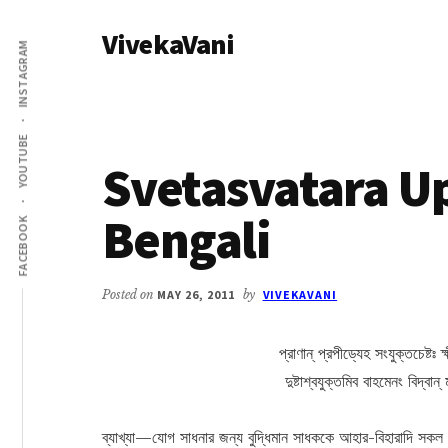
Additional
Skip
Skip
VivekaVani
to
to
menu
INSTAGRAM
main
primary
Voice
content
sidebar
of
Vivekananda
YOUTUBE
Svetasvatara U
Bengali
FACEBOOK
Posted on
MAY 26, 2011
by
VIVEKAVANI
প্রাণান্ প্রপীড্যেহ সংযুক্তচেষ্টঃ 
দুষ্টাশ্বযুক্তমিব বাহমেনং বিদ্ব
ব্যাখ্যা—যোগ সাধনার জন্য বুদ্ধিমান সাধককে আহার-বিহারাদি সকল 