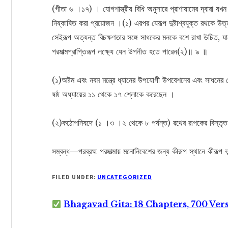
(গীতা ৬ ।১৭) । যোগশাস্ত্রীয় বিধি অনুসারে প্রাণায়ামের দ্বারা যখন প
নিষ্কাষিত করা প্রয়োজন ।(১) এরপর যেরূপ দুষ্টাশ্বযুক্ত রথকে উত্ত
সেইরূপ অত্যন্ত বিচক্ষণতার সঙ্গে সাধকের মনকে বশে রাখা উচিত, য
পরমাত্মপ্রাপ্তিরূপ লক্ষ্যে যেন উপনীত হতে পারেন(২)॥ ৯ ॥
(১)অষ্টম এবং নবম মন্ত্রে ধ্যানের উপযোগী উপবেশনের এবং সাধনের যে বি
ষষ্ঠ অধ্যায়ের ১১ থেকে ১৭ শ্লোকে করেছেন ।
(২)কঠোপনিষদে (১ ।৩ ।২ থেকে ৮ পর্যন্ত) রথের রূপকের বিস্তৃত ব
সম্বন্ধ—পরব্রহ্ম পরমাত্মায় মনোনিবেশের জন্য কীরূপ স্থানে কীর
FILED UNDER:
UNCATEGORIZED
Bhagavad Gita: 18 Chapters, 700 Ver