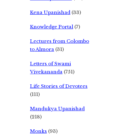
Kena Upanishad
(33)
Knowledge Portal
(7)
Lectures from Colombo
to Almora
(31)
Letters of Swami
Vivekananda
(751)
Life Stories of Devotees
(111)
Mandukya Upanishad
(218)
Monks
(93)