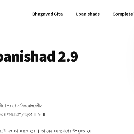
Bhagavad Gita
Upanishads
Complete
panishad 2.9
ক্ষীণে প্রাণে নাসিকয়োচ্ছ্বসীত ।
ান্ মনো ধারয়েতাপ্রমত্তঃ ॥ ৯ ॥
চেষ্টা যথাযথ করতে হবে । তা যেন ধ্যানযোগের উপযুক্ত হয়