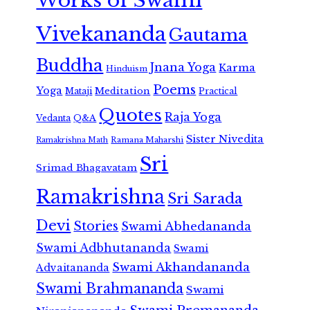
Works of Swami
Vivekananda
Gautama
Buddha
Jnana Yoga
Karma
Hinduism
Poems
Yoga
Meditation
Mataji
Practical
Quotes
Raja Yoga
Vedanta
Q&A
Sister Nivedita
Ramana Maharshi
Ramakrishna Math
Sri
Srimad Bhagavatam
Ramakrishna
Sri Sarada
Devi
Stories
Swami Abhedananda
Swami Adbhutananda
Swami
Swami Akhandananda
Advaitananda
Swami Brahmananda
Swami