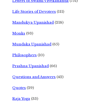
Letters of Swami Vivekananda
(751)
Life Stories of Devotees
(111)
Mandukya Upanishad
(218)
Monks
(93)
Mundaka Upanishad
(65)
Philosophers
(10)
Prashna Upanishad
(66)
Questions and Answers
(42)
Quotes
(29)
Raja Yoga
(33)