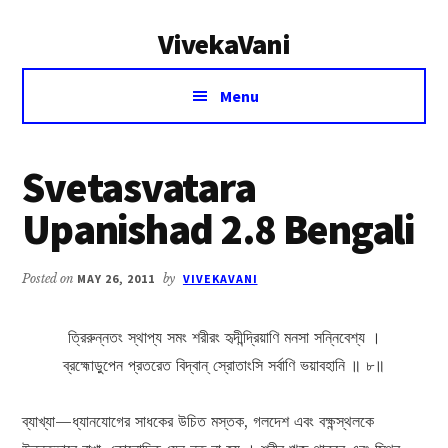
Additional
Skip
Skip
VivekaVani
to
to
menu
main
primary
Voice
content
sidebar
Menu
of
Vivekananda
Svetasvatara
Upanishad 2.8 Bengali
Posted on
MAY 26, 2011
by
VIVEKAVANI
ত্রিরুন্নতং স্থাপ্য সমং শরীরং হৃদীন্দ্রিয়াণি মনসা সন্নিবেশ্য ।
ব্রহ্মোড়ুপেন প্রতরেত বিদ্বান্ স্রোতাংসি সর্বাণি ভয়াবহানি ॥ ৮॥
ব্যাখ্যা—ধ্যানযোগের সাধকের উচিত মস্তক, গলদেশ এবং বক্ষন্স্থলকে