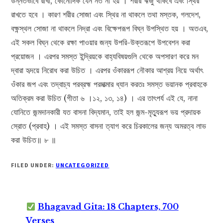
উন্নতভাবে রাখা, কোনোদিক যেন নত না হয় । শরীর ঋজু থাকবে এবং স্থির
রাখতে হবে । কারণ শরীর সোজা এবং স্থির না থাকলে তথা মস্তক, গলদেশ,
বক্ষন্স্থল সোজা না থাকলে নিদ্রা এবং বিক্ষেপরূপ বিঘ্ন উপস্থিত হয় । অতএব,
এই সকল বিঘ্ন থেকে রক্ষা পাওয়ার জন্য উপরি-উক্তরূপে উপবেশন করা
প্রয়োজন । এরপর সমস্ত ইন্দ্রিয়কে বাহ্যবিষয়গুলি থেকে অপসারণ করে মন
দ্বারা হৃদয়ে নিরোধ করা উচিত । এরপর ওঁকাররূপ নৌকার আশ্রয় নিয়ে অর্থাৎ
ওঁকার জপ এবং তদ্বাচ্য পরব্রহ্ম পরমাত্মার ধ্যান করতঃ সমস্ত ভয়ানক প্রবাহকে
অতিক্রম করা উচিত (গীতা ৬ ।১২, ১৩, ১৪) । এর তাৎপর্য এই যে, নানা
যোনিতে জন্মদানকারী যত বাসনা বিদ্যমান, তাই হল জন্ম-মৃত্যুরূপ ভয় প্রদায়ক
স্রোত (প্রবাহ) । এই সমস্ত বাসনা ত্যাগ করে চিরকালের জন্য অমরত্ব লাভ
করা উচিত॥ ৮ ॥
FILED UNDER:
UNCATEGORIZED
Bhagavad Gita: 18 Chapters, 700
Verses