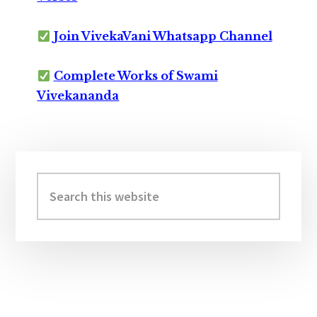
Join VivekaVani Whatsapp Channel
Complete Works of Swami
Vivekananda
Primary
Sidebar
Search
this
website