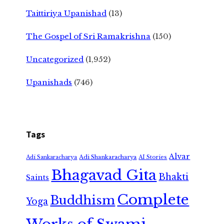
Taittiriya Upanishad
(13)
The Gospel of Sri Ramakrishna
(150)
Uncategorized
(1,952)
Upanishads
(746)
Tags
Alvar
Adi Shankaracharya
Adi Sankaracharya
AI Stories
Bhagavad Gita
Bhakti
Saints
Complete
Buddhism
Yoga