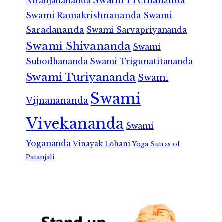
Swami Premananda
Niranjanananda
Swami Ramakrishnananda
Swami
Saradananda
Swami Sarvapriyananda
Swami Shivananda
Swami
Subodhananda
Swami Trigunatitananda
Swami Turiyananda
Swami
Swami
Vijnanananda
Vivekananda
Swami
Yogananda
Vinayak Lohani
Yoga Sutras of
Patanjali