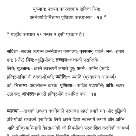
युञ्जान: प्रथमं मनस्तत्त्वाय सविता धिय:।
अग्नेर्ज्योतिर्निचाय्य पृथिव्या अध्याभरत॥ १॥ *
* यजुर्वेद अध्याय ११ मन्त्र १ इसी प्रकार है।
सविता=
सबको उत्पन्न करनेवाला परमात्मा;
प्रथमम्=
पहले;
मन:=
हमारे
मन; (और)
धिय:=
बुद्धियोंको;
तत्त्वाय=
तत्त्वकी प्राप्तिके
लिये;
युञ्जान:=
अपने स्वरूपमें लगाते हुए;
अग्ने:=
अग्नि (आदि
इन्द्रियाभिमानी देवताओं)की;
ज्योति:=
ज्योति (प्रकाशन-सामर्थ्य)
को;
निचाय्य=
अवलोकन करके;
पृथिव्या:=
पार्थिव पदार्थोंसे;
अधि=
ऊपर
उठाकर;
आभरत=
हमारी इन्द्रियोंमें स्थापित करे॥ १॥
व्याख्या—
सबको उत्पन्न करनेवाले परमात्मा पहले हमारे मन और बुद्धिकी
वृत्तियोंको तत्त्वकी प्राप्तिके लिये अपने दिव्य स्वरूपमें लगायें और अग्नि
आदि इन्द्रियाभिमानी देवताओंकी जो विषयोंको प्रकाशित करनेकी सामर्थ्य