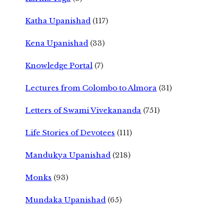
Katha Upanishad
(117)
Kena Upanishad
(33)
Knowledge Portal
(7)
Lectures from Colombo to Almora
(31)
Letters of Swami Vivekananda
(751)
Life Stories of Devotees
(111)
Mandukya Upanishad
(218)
Monks
(93)
Mundaka Upanishad
(65)