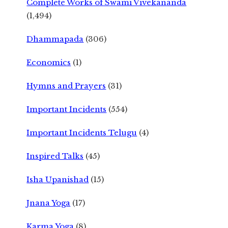
Complete Works of Swami Vivekananda
(1,494)
Dhammapada
(306)
Economics
(1)
Hymns and Prayers
(31)
Important Incidents
(554)
Important Incidents Telugu
(4)
Inspired Talks
(45)
Isha Upanishad
(15)
Jnana Yoga
(17)
Karma Yoga
(8)