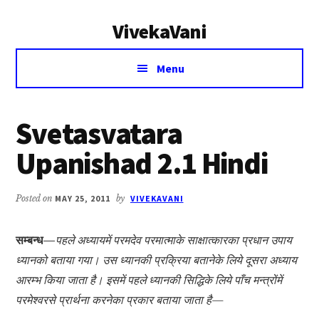
Additional
Skip
Skip
VivekaVani
to
to
menu
main
primary
Voice
content
sidebar
Menu
of
Vivekananda
Svetasvatara
Upanishad 2.1 Hindi
Posted on
MAY 25, 2011
by
VIVEKAVANI
सम्बन्ध—
पहले अध्यायमें परमदेव परमात्माके साक्षात्कारका प्रधान उपाय
ध्यानको बताया गया। उस ध्यानकी प्रक्रिया बतानेके लिये दूसरा अध्याय
आरम्भ किया जाता है। इसमें पहले ध्यानकी सिद्धिके लिये पाँच मन्त्रोंमें
परमेश्वरसे प्रार्थना करनेका प्रकार बताया जाता है—