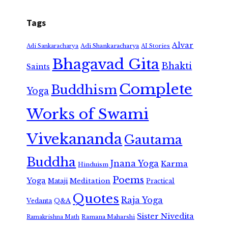
Tags
Alvar
Adi Shankaracharya
Adi Sankaracharya
AI Stories
Bhagavad Gita
Bhakti
Saints
Complete
Buddhism
Yoga
Works of Swami
Vivekananda
Gautama
Buddha
Jnana Yoga
Karma
Hinduism
Poems
Yoga
Meditation
Mataji
Practical
Quotes
Raja Yoga
Vedanta
Q&A
Sister Nivedita
Ramana Maharshi
Ramakrishna Math