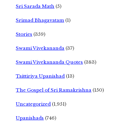
Sri Sarada Math
(5)
Srimad Bhagavatam
(1)
Stories
(359)
Swami Vivekananda
(37)
Swami Vivekananda Quotes
(383)
Taittiriya Upanishad
(13)
The Gospel of Sri Ramakrishna
(150)
Uncategorized
(1,951)
Upanishads
(746)