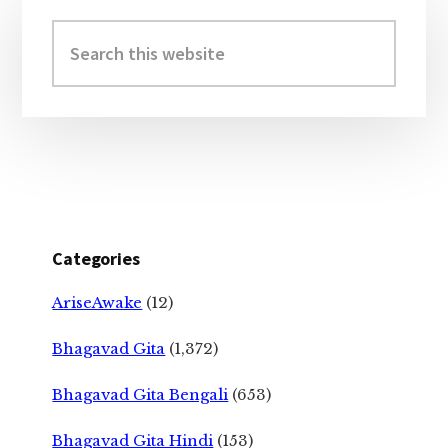
Primary
Sidebar
Search
this
website
Categories
AriseAwake
(12)
Bhagavad Gita
(1,372)
Bhagavad Gita Bengali
(653)
Bhagavad Gita Hindi
(153)