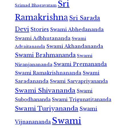
Sri
Srimad Bhagavatam
Ramakrishna
Sri Sarada
Devi
Stories
Swami Abhedananda
Swami Adbhutananda
Swami
Swami Akhandananda
Advaitananda
Swami Brahmananda
Swami
Swami Premananda
Niranjanananda
Swami Ramakrishnananda
Swami
Saradananda
Swami Sarvapriyananda
Swami Shivananda
Swami
Subodhananda
Swami Trigunatitananda
Swami Turiyananda
Swami
Swami
Vijnanananda