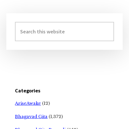
Primary
Sidebar
Search
this
website
Categories
AriseAwake
(12)
Bhagavad Gita
(1,372)