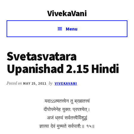
Additional
Skip
Skip
VivekaVani
to
to
menu
main
primary
Voice
content
sidebar
Menu
of
Vivekananda
Svetasvatara
Upanishad 2.15 Hindi
Posted on
MAY 25, 2011
by
VIVEKAVANI
यदाऽऽत्मतत्त्वेन तु ब्रह्मतत्त्वं
दीपोपमेनेह युक्त: प्रपश्येत्।
अजं ध्रुवं सर्वतत्त्वैर्विशुद्धं
ज्ञात्वा देवं मुच्यते सर्वपाशै:॥ १५॥