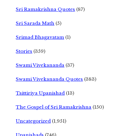
Sri Ramakrishna Quotes
(87)
Sri Sarada Math
(5)
Srimad Bhagavatam
(1)
Stories
(359)
Swami Vivekananda
(37)
Swami Vivekananda Quotes
(383)
Taittiriya Upanishad
(13)
The Gospel of Sri Ramakrishna
(150)
Uncategorized
(1,951)
Upanishads
(746)