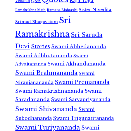
Raja Yoga
Vedanta
Q&A
Sister Nivedita
Ramana Maharshi
Ramakrishna Math
Sri
Srimad Bhagavatam
Ramakrishna
Sri Sarada
Devi
Stories
Swami Abhedananda
Swami Adbhutananda
Swami
Swami Akhandananda
Advaitananda
Swami Brahmananda
Swami
Swami Premananda
Niranjanananda
Swami Ramakrishnananda
Swami
Saradananda
Swami Sarvapriyananda
Swami Shivananda
Swami
Subodhananda
Swami Trigunatitananda
Swami Turiyananda
Swami