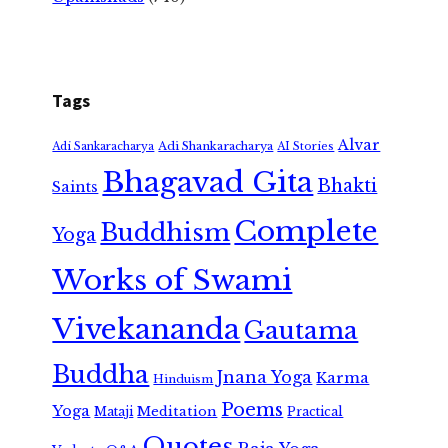
Tags
Alvar
Adi Shankaracharya
Adi Sankaracharya
AI Stories
Bhagavad Gita
Bhakti
Saints
Complete
Buddhism
Yoga
Works of Swami
Vivekananda
Gautama
Buddha
Jnana Yoga
Karma
Hinduism
Poems
Yoga
Meditation
Mataji
Practical
Quotes