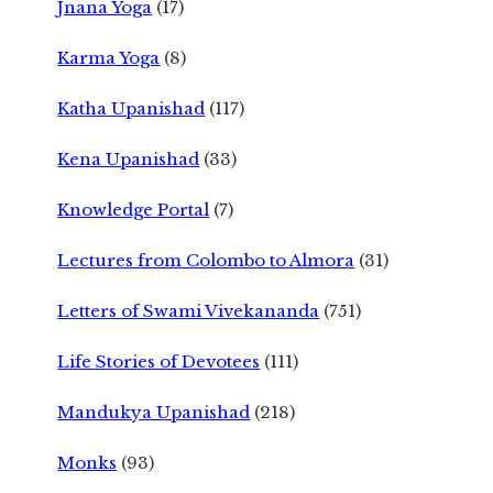
Jnana Yoga
(17)
Karma Yoga
(8)
Katha Upanishad
(117)
Kena Upanishad
(33)
Knowledge Portal
(7)
Lectures from Colombo to Almora
(31)
Letters of Swami Vivekananda
(751)
Life Stories of Devotees
(111)
Mandukya Upanishad
(218)
Monks
(93)