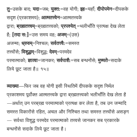
तु=
उसके बाद;
यदा=
जब;
युक्त:=
वह योगी;
इह=
यहाँ;
दीपोपमेन=
दीपकके
सदृश (प्रकाशमय);
आत्मतत्त्वेन=
आत्मतत्त्वके
द्वारा;
ब्रह्मतत्त्वम्=
ब्रह्मतत्त्वको;
प्रपश्येत् =
भलीभाँति प्रत्यक्ष देख लेता
है;
[तदा स:]=
उस समय वह;
अजम्=
(उस)
अजन्मा;
ध्रुवम्=
निश्चल;
सर्वतत्त्वै:=
समस्त
तत्त्वोंसे;
विशुद्धम्=
विशुद्ध;
देवम्=
परमदेव
परमात्माको;
ज्ञात्वा=
जानकर;
सर्वपाशै:=
सब बन्धनोंसे;
मुच्यते=
सदाके
लिये छूट जाता है॥ १५॥
व्याख्या—
फिर जब वह योगी इसी स्थितिमें दीपकके सदृश निर्मल
प्रकाशमय पूर्वोक्त आत्मतत्त्वके द्वारा ब्रह्मतत्त्वको भलीभाँति देख लेता है
—अर्थात् उन परब्रह्म परमात्माको प्रत्यक्ष कर लेता है, तब उन जन्मादि
समस्त विकारोंसे रहित, अचल और निश्चित तथा समस्त तत्त्वोंसे असङ्ग
— सर्वथा विशुद्ध परमदेव परमात्माको तत्त्वसे जानकर सब प्रकारके
बन्धनोंसे सदाके लिये छूट जाता है।