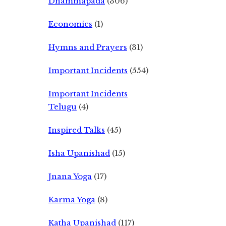
Dhammapada
(306)
Economics
(1)
Hymns and Prayers
(31)
Important Incidents
(554)
Important Incidents
Telugu
(4)
Inspired Talks
(45)
Isha Upanishad
(15)
Jnana Yoga
(17)
Karma Yoga
(8)
Katha Upanishad
(117)