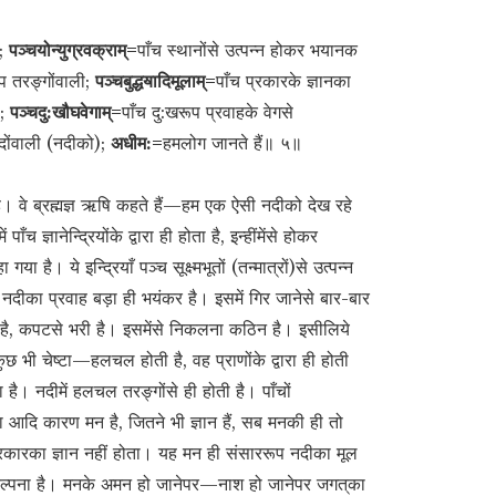
त;
पञ्चयोन्युग्रवक्राम्=
पाँच स्थानोंसे उत्पन्न होकर भयानक
ूप तरङ्गोंवाली;
पञ्चबुद्धॺादिमूलाम्=
पाँच प्रकारके ज्ञानका
ी;
पञ्चदु:खौघवेगाम्=
पाँच दु:खरूप प्रवाहके वेगसे
दोंवाली (नदीको);
अधीम:=
हमलोग जानते हैं॥ ५॥
 है। वे ब्रह्मज्ञ ऋषि कहते हैं—हम एक ऐसी नदीको देख रहे
 पाँच ज्ञानेन्द्रियोंके द्वारा ही होता है, इन्हींमेंसे होकर
 है। ये इन्द्रियाँ पञ्च सूक्ष्मभूतों (तन्मात्रों)से उत्पन्न
स नदीका प्रवाह बड़ा ही भयंकर है। इसमें गिर जानेसे बार-बार
़ी है, कपटसे भरी है। इसमेंसे निकलना कठिन है। इसीलिये
छ भी चेष्टा—हलचल होती है, वह प्राणोंके द्वारा ही होती
ै। नदीमें हलचल तरङ्गोंसे ही होती है। पाँचों
ञानोंका आदि कारण मन है, जितने भी ज्ञान हैं, सब मनकी ही तो
सी प्रकारका ज्ञान नहीं होता। यह मन ही संसाररूप नदीका मूल
 कल्पना है। मनके अमन हो जानेपर—नाश हो जानेपर जगत‍्का