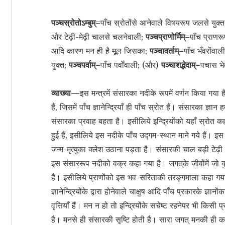
पञ्चस्रोतोऽम्बुम्=
पाँच स्रोतोंसे आनेवाले विषयरूप जलसे युक्
और टेढ़ी-मेढ़ी चालसे चलनेवाली;
पञ्चप्राणोर्मिम्=
पाँच प्राणर
आदि कारण मन ही है मूल जिसका;
पञ्चावर्ताम्=
पाँच भँवरोंवाल
युक्त;
पञ्चपर्वाम्=
पाँच पर्वोंवाली; (और)
पञ्चाशद्भेदाम्=
पचास भे
व्याख्या—
इस मन्त्रमें संसारका नदीके रूपमें वर्णन किया गया
हैं, जिसमें पाँच ज्ञानेन्द्रियाँ ही पाँच स्रोत हैं। संसारका ज्ञान हमें
संसारका प्रवाह बहता है। इसीलिये इन्द्रियोंको यहाँ स्रोत कहा गया
हुई हैं, इसीलिये इस नदीके पाँच उद्‍गम-स्थान माने गये हैं। इ
जन्म-मृत्युका क्लेश उठाना पड़ता है। संसारकी चाल बड़ी टेढ
इस संसाररूप नदीको वक्र कहा गया है। जगत‍्के जीवोंमें जो कु
है। इसीलिये प्राणोंको इस भव-सरिताकी तरङ्गमाला कहा गया ह
ज्ञानेन्द्रियोंके द्वारा होनेवाले चाक्षुष आदि पाँच प्रकारके ज्
वृत्तियाँ हैं। मन न हो तो इन्द्रियोंके सचेष्ट रहनेपर भी कि
है। मनसे ही संसारकी सृष्टि होती है। सारा जगत् मनकी ही