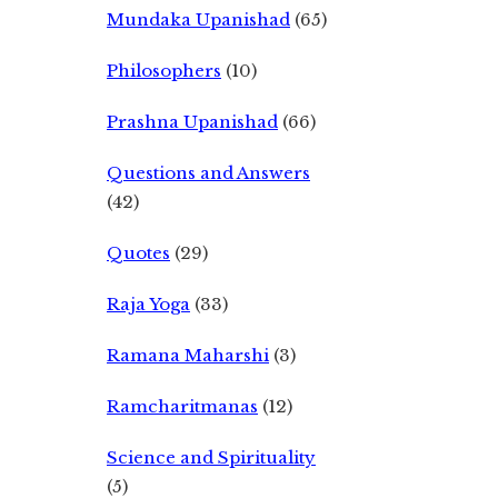
Mundaka Upanishad
(65)
Philosophers
(10)
Prashna Upanishad
(66)
Questions and Answers
(42)
Quotes
(29)
Raja Yoga
(33)
Ramana Maharshi
(3)
Ramcharitmanas
(12)
Science and Spirituality
(5)