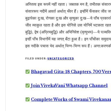
अस्तित्व इस रूपमें नहीं रहता। जबतक मन है, तभीतक संसारचक्र
संसाररूप नदीमें आवर्त अर्थात् भँवर हैं। इन्हींमें फँसकर जीव जन
बुढ़ापेका दु:ख, रोगका दु:ख और मृत्युका दु:ख—ये पाँच प्रकारके 
जीव व्याकुल रहता है और इस योनिसे उस योनिमें भटकता रहता ह
बुद्धि), द्वेष (अप्रियबुद्धि) और अभिनिवेश (मृत्युभय)—ये पञ्चव
इन्हीं पाँच विभागोंमें यह जगत् बँटा हुआ है। इन पाँचोंका समु
इस नदीके पचास भेद अर्थात् भिन्न-भिन्न रूप हैं। अन्त:करणकी 
FILED UNDER:
UNCATEGORIZED
Bhagavad Gita: 18 Chapters, 700 Ver
Join VivekaVani Whatsapp Channel
Complete Works of Swami Vivekana