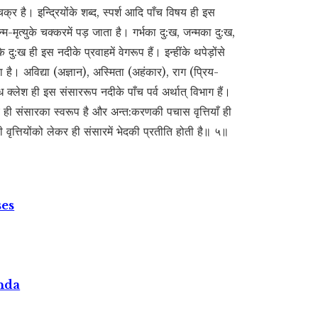
 है। इन्द्रियोंके शब्द, स्पर्श आदि पाँच विषय ही इस
्म-मृत्युके चक्‍करमें पड़ जाता है। गर्भका दु:ख, जन्मका दु:ख,
दु:ख ही इस नदीके प्रवाहमें वेगरूप हैं। इन्हींके थपेड़ोंसे
ै। अविद्या (अज्ञान), अस्मिता (अहंकार), राग (प्रिय-
िध क्लेश ही इस संसाररूप नदीके पाँच पर्व अर्थात् विभाग हैं।
दाय ही संसारका स्वरूप है और अन्त:करणकी पचास वृत्तियाँ ही
वृत्तियोंको लेकर ही संसारमें भेदकी प्रतीति होती है॥ ५॥
ses
nda