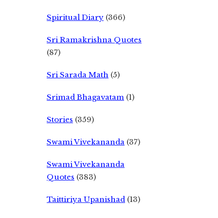
Spiritual Diary
(366)
Sri Ramakrishna Quotes
(87)
Sri Sarada Math
(5)
Srimad Bhagavatam
(1)
Stories
(359)
Swami Vivekananda
(37)
Swami Vivekananda
Quotes
(383)
Taittiriya Upanishad
(13)