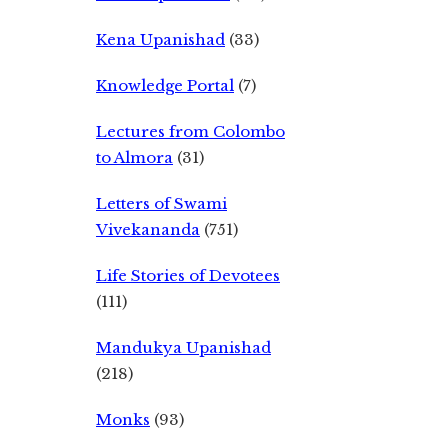
Kena Upanishad
(33)
Knowledge Portal
(7)
Lectures from Colombo
to Almora
(31)
Letters of Swami
Vivekananda
(751)
Life Stories of Devotees
(111)
Mandukya Upanishad
(218)
Monks
(93)