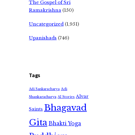
The Gospel of Sri
Ramakrishna
(150)
Uncategorized
(1,951)
Upanishads
(746)
Tags
Adi
Adi Sankaracharya
Alvar
Shankaracharya
AI Stories
Bhagavad
Saints
Gita
Bhakti Yoga