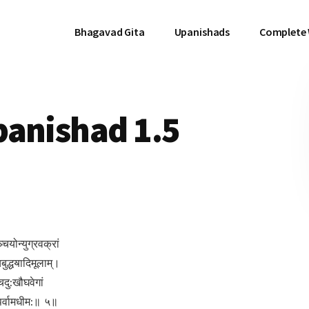
Bhagavad Gita
Upanishads
Complete
panishad 1.5
्चयोन्युग्रवक्रां
चबुद्धॺादिमूलाम्।
्चदु:खौघवेगां
चपर्वामधीम:॥ ५॥