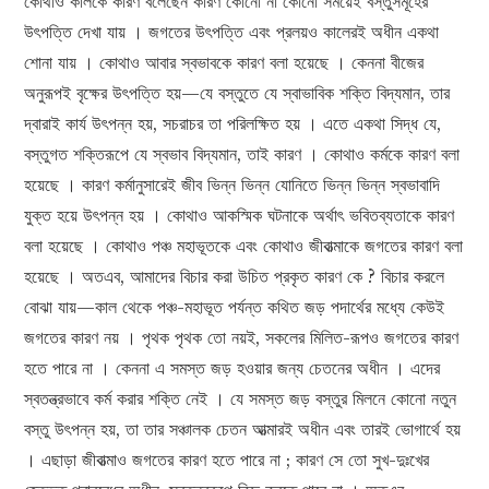
কোথাও কালকে কারণ বলেছেন কারণ কোনো না কোনো সময়েই বস্তুসমূহের
উৎপত্তি দেখা যায় । জগতের উৎপত্তি এবং প্রলয়ও কালেরই অধীন একথা
শোনা যায় । কোথাও আবার স্বভাবকে কারণ বলা হয়েছে । কেননা বীজের
অনুরূপই বৃক্ষের উৎপত্তি হয়—যে বস্তুতে যে স্বাভাবিক শক্তি বিদ্যমান, তার
দ্বারাই কার্য উৎপন্ন হয়, সচরাচর তা পরিলক্ষিত হয় । এতে একথা সিদ্ধ যে,
বস্তুগত শক্তিরূপে যে স্বভাব বিদ্যমান, তাই কারণ । কোথাও কর্মকে কারণ বলা
হয়েছে । কারণ কর্মানুসারেই জীব ভিন্ন ভিন্ন যোনিতে ভিন্ন ভিন্ন স্বভাবাদি
যুক্ত হয়ে উৎপন্ন হয় । কোথাও আকস্মিক ঘটনাকে অর্থাৎ ভবিতব্যতাকে কারণ
বলা হয়েছে । কোথাও পঞ্চ মহাভূতকে এবং কোথাও জীবাত্মাকে জগতের কারণ বলা
হয়েছে । অতএব, আমাদের বিচার করা উচিত প্রকৃত কারণ কে ? বিচার করলে
বোঝা যায়—কাল থেকে পঞ্চ-মহাভূত পর্যন্ত কথিত জড় পদার্থের মধ্যে কেউই
জগতের কারণ নয় । পৃথক পৃথক তো নয়ই, সকলের মিলিত-রূপও জগতের কারণ
হতে পারে না । কেননা এ সমস্ত জড় হওয়ার জন্য চেতনের অধীন । এদের
স্বতন্ত্রভাবে কর্ম করার শক্তি নেই । যে সমস্ত জড় বস্তুর মিলনে কোনো নতুন
বস্তু উৎপন্ন হয়, তা তার সঞ্চালক চেতন আত্মারই অধীন এবং তারই ভোগার্থে হয়
। এছাড়া জীবাত্মাও জগতের কারণ হতে পারে না ; কারণ সে তো সুখ-দুঃখের