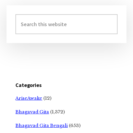
Primary
Sidebar
Search
this
website
Categories
AriseAwake
(12)
Bhagavad Gita
(1,372)
Bhagavad Gita Bengali
(653)