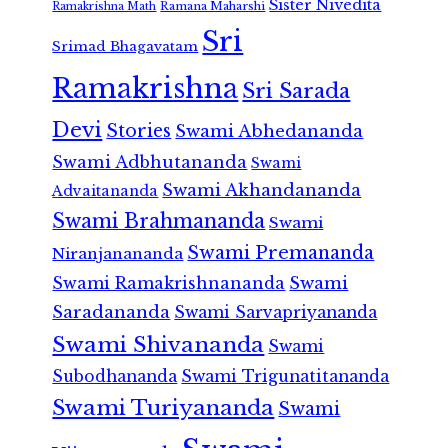
Sister Nivedita
Ramana Maharshi
Ramakrishna Math
Sri
Srimad Bhagavatam
Ramakrishna
Sri Sarada
Devi
Stories
Swami Abhedananda
Swami Adbhutananda
Swami
Swami Akhandananda
Advaitananda
Swami Brahmananda
Swami
Swami Premananda
Niranjanananda
Swami Ramakrishnananda
Swami
Saradananda
Swami Sarvapriyananda
Swami Shivananda
Swami
Subodhananda
Swami Trigunatitananda
Swami Turiyananda
Swami