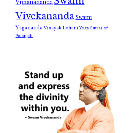
Swami
Vijnanananda
Vivekananda
Swami
Yogananda
Vinayak Lohani
Yoga Sutras of
Patanjali