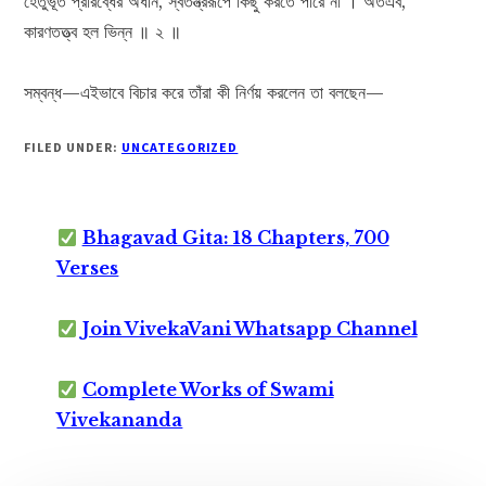
হেতুভূত প্রারব্ধের অধীন, স্বতন্ত্ররূপে কিছু করতে পারে না । অতএব,
কারণতত্ত্ব হল ভিন্ন ॥ ২ ॥
সম্বন্ধ—এইভাবে বিচার করে তাঁরা কী নির্ণয় করলেন তা বলছেন—
FILED UNDER:
UNCATEGORIZED
Bhagavad Gita: 18 Chapters, 700
Verses
Join VivekaVani Whatsapp Channel
Complete Works of Swami
Vivekananda