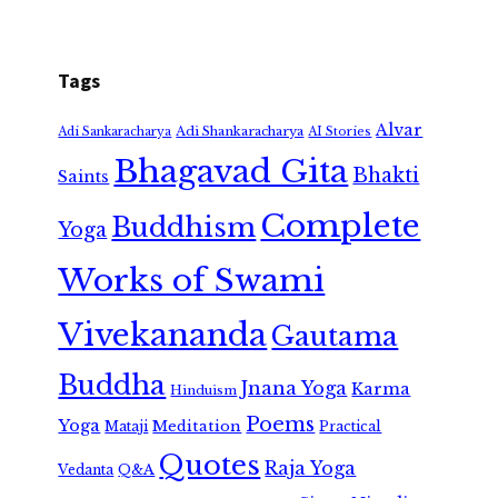
Tags
Alvar
Adi Shankaracharya
Adi Sankaracharya
AI Stories
Bhagavad Gita
Bhakti
Saints
Complete
Buddhism
Yoga
Works of Swami
Vivekananda
Gautama
Buddha
Jnana Yoga
Karma
Hinduism
Poems
Yoga
Meditation
Mataji
Practical
Quotes
Raja Yoga
Vedanta
Q&A