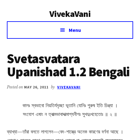
Additional
Skip
Skip
VivekaVani
to
to
menu
main
primary
Voice
content
sidebar
Menu
of
Vivekananda
Svetasvatara
Upanishad 1.2 Bengali
Posted on
MAY 26, 2011
by
VIVEKAVANI
কালঃ স্বভাবো নিয়তির্যদৃচ্ছা ভূতানি যোনিঃ পুরুষ ইতি চিন্ত্যা ।
সংযোগ এষাং ন ত্বাত্মভাবাদাত্মাপ্যনীশঃ সুখদুঃখহেতোঃ ॥ ২ ॥
ব্যাখ্যা—তাঁরা বলতে লাগলেন—বেদ-শাস্ত্রে অনেক কারণের বর্ণনা আছে ।