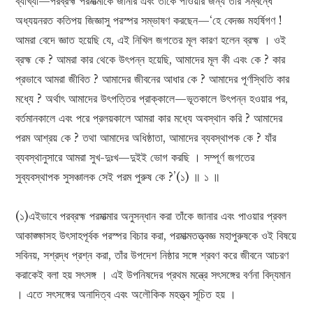
ব্যাখ্যা—পরব্রহ্ম পরমাত্মাকে জানার এবং তাঁকে পাওয়ার জন্য তাঁর সম্বন্ধে
অধ্যয়নরত কতিপয় জিজ্ঞাসু পরস্পর সম্ভাষণ করছেন—‘হে বেদজ্ঞ মহর্ষিগণ !
আমরা বেদে জ্ঞাত হয়েছি যে, এই নিখিল জগতের মূল কারণ হলেন ব্রহ্ম । ওই
ব্রহ্ম কে ? আমরা কার থেকে উৎপন্ন হয়েছি, আমাদের মূল কী এবং কে ? কার
প্রভাবে আমরা জীবিত ? আমাদের জীবনের আধার কে ? আমাদের পূর্ণস্থিতি কার
মধ্যে ? অর্থাৎ আমাদের উৎপত্তির প্রাক্কালে—ভূতকালে উৎপন্ন হওয়ার পর,
বর্তমানকালে এবং পরে প্রলয়কালে আমরা কার মধ্যে অবস্থান করি ? আমাদের
পরম আশ্রয় কে ? তথা আমাদের অধিষ্ঠাতা, আমাদের ব্যবস্থাপক কে ? যাঁর
ব্যবস্থানুসারে আমরা সুখ-দুঃখ—দুইই ভোগ করছি । সম্পূর্ণ জগতের
সুব্যবস্থাপক সুসঞ্চালক সেই পরম পুরুষ কে ?’(১) ॥ ১ ॥
(১)এইভাবে পরব্রহ্ম পরমাত্মার অনুসন্ধান করা তাঁকে জানার এবং পাওয়ার প্রবল
আকাঙ্ক্ষাসহ উৎসাহপূর্বক পরস্পর বিচার করা, পরমাত্মতত্ত্বজ্ঞ মহাপুরুষকে ওই বিষয়ে
সবিনয়, সশ্রদ্ধ প্রশ্ন করা, তাঁর উপদেশ নিষ্ঠার সঙ্গে শ্রবণ করে জীবনে আচরণ
করাকেই বলা হয় সৎসঙ্গ । এই উপনিষদের প্রথম মন্ত্রে সৎসঙ্গের বর্ণনা বিদ্যমান
। এতে সৎসঙ্গের অনাদিত্ব এবং অলৌকিক মহত্ত্ব সূচিত হয় ।