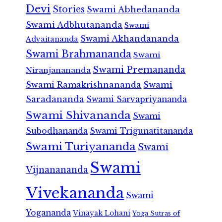
Devi
Stories
Swami Abhedananda
Swami Adbhutananda
Swami
Swami Akhandananda
Advaitananda
Swami Brahmananda
Swami
Swami Premananda
Niranjanananda
Swami Ramakrishnananda
Swami
Saradananda
Swami Sarvapriyananda
Swami Shivananda
Swami
Subodhananda
Swami Trigunatitananda
Swami Turiyananda
Swami
Swami
Vijnanananda
Vivekananda
Swami
Yogananda
Vinayak Lohani
Yoga Sutras of