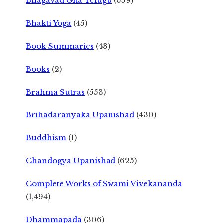
Bhagavad Gita Telugu
(659)
Bhakti Yoga
(45)
Book Summaries
(43)
Books
(2)
Brahma Sutras
(553)
Brihadaranyaka Upanishad
(430)
Buddhism
(1)
Chandogya Upanishad
(625)
Complete Works of Swami Vivekananda
(1,494)
Dhammapada
(306)