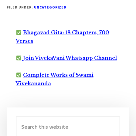
FILED UNDER:
UNCATEGORIZED
Bhagavad Gita: 18 Chapters, 700
Verses
Join VivekaVani Whatsapp Channel
Complete Works of Swami
Vivekananda
Primary
Sidebar
Search
this
website