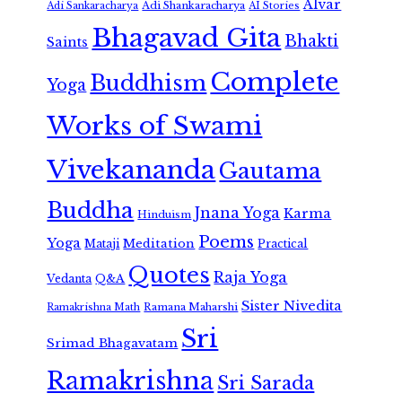
Alvar
Adi Shankaracharya
Adi Sankaracharya
AI Stories
Bhagavad Gita
Bhakti
Saints
Complete
Buddhism
Yoga
Works of Swami
Vivekananda
Gautama
Buddha
Jnana Yoga
Karma
Hinduism
Poems
Yoga
Meditation
Mataji
Practical
Quotes
Raja Yoga
Vedanta
Q&A
Sister Nivedita
Ramana Maharshi
Ramakrishna Math
Sri
Srimad Bhagavatam
Ramakrishna
Sri Sarada