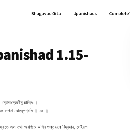
Bhagavad Gita
Upanishads
Complete
panishad 1.15-
 স্রোতঃস্বরণীষু চাগ্নিঃ ।
েনৈনং তপসা যোঽনুপশ্যতি ॥ ১৫ ॥
ঃস্রোতে জল তথা অরণিতে অগ্নি গুপ্তরূপে বিদ্যমান, সেইরূপ