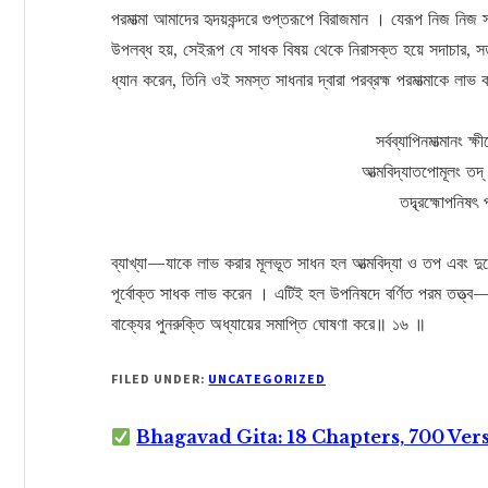
পরমাত্মা আমাদের হৃদয়কন্দরে গুপ্তরূপে বিরাজমান । যেরূপ নিজ নিজ 
উপলব্ধ হয়, সেইরূপ যে সাধক বিষয় থেকে নিরাসক্ত হয়ে সদাচার, সত
ধ্যান করেন, তিনি ওই সমস্ত সাধনার দ্বারা পরব্রহ্ম পরমাত্মাকে ল
সর্বব্যাপিনমাত্মানং ক্ষ
আত্মবিদ্যাতপোমূলং তদ্
তদ্ব্রহ্মোপনিষ
ব্যাখ্যা—যাকে লাভ করার মূলভূত সাধন হল আত্মবিদ্যা ও তপ এবং দুধে ঘৃত
পূর্বোক্ত সাধক লাভ করেন । এটিই হল উপনিষদে বর্ণিত পরম তত্ত্ব—
বাক্যের পুনরুক্তি অধ্যায়ের সমাপ্তি ঘোষণা করে॥ ১৬ ॥
FILED UNDER:
UNCATEGORIZED
Bhagavad Gita: 18 Chapters, 700 Ver