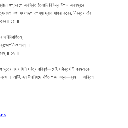
স্থানে গুপ্তরূপে অবস্থিত তৈলাদি বিভিন্ন উপায় অবলম্বনে
্যভাষণ তথা সংযমরূপ তপস্যা দ্বারা সাধনা করেন, নিরন্তর তাঁর
াভ করেন॥ ১৫ ॥
ীরে সর্পিরিবার্পিতম্ ।
 ব্রহ্মোপনিষৎ পরম্ ॥
ৎ পরম্ ॥ ১৬ ॥
ের ন্যায় যিনি সর্বত্র পরিপূর্ণ—সেই সর্বান্তর্যামী পরমাত্মাকে
ব্রহ্ম । এটিই হল উপনিষদে বর্ণিত পরম তত্ত্ব—ব্রহ্ম । অন্তিম
ses