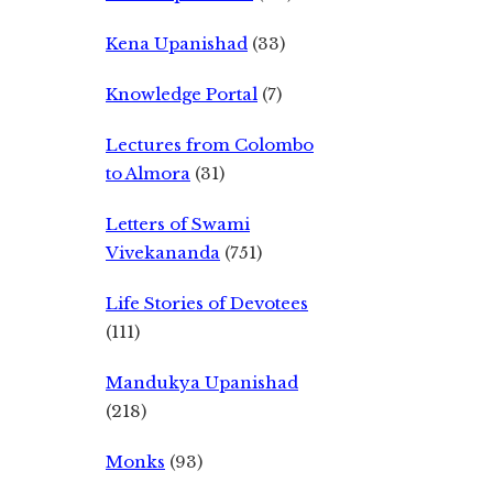
Kena Upanishad
(33)
Knowledge Portal
(7)
Lectures from Colombo
to Almora
(31)
Letters of Swami
Vivekananda
(751)
Life Stories of Devotees
(111)
Mandukya Upanishad
(218)
Monks
(93)