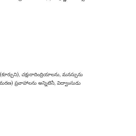
(కూర్చుని), చక్షురాదింద్రియాలను, మనస్సును
రణ) ప్రవాహాలను అన్నిటినీ, విద్వాంసుడు