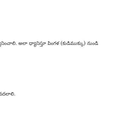
్యానించాలి. అలా ధ్యానిస్తూ పింగళ (కుడిముక్కు) నుండి
 వదలాలి.