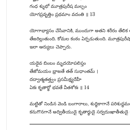
గంధ శ్శుభో మూత్రపురీష మల్పం
యోగప్రవృత్తిం ప్రథమాం వదంతి ॥ 13
యోగాభ్యాసం చేసేవానికి, ముందుగా అతని శరీరం తేలిక
తేజరిల్లుతుంది. కోమల కంఠం ఏర్పడుతుంది. మూత్రపు
ఇలా ఆర్యులు చెప్పారు.
యథైవ బింబం మృదయోపలిప్తం
తేజోమయం భ్రాజతే తత్ సుధాంతమ్ ।
దద్వాత్మతత్త్వం ప్రసమీక్ష్యదేహీ
ఏకః కృతార్థో భవతే వీతశోకః ॥ 14
మట్టితో నిండిన వెండి బంగారాలు, శుద్ధికాగానే పరిశుద్ధమ
కనుగొనగానే అద్వితీయుడై కృతార్థుడై సర్వదుఃఖాతీతుడై