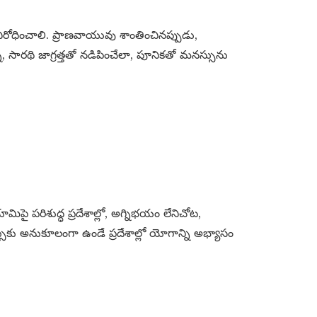
నిరోధించాలి. ప్రాణవాయువు శాంతించినప్పుడు,
ి, సారథి జాగ్రత్తతో నడిపించేలా, పూనికతో మనస్సును
ిపై పరిశుద్ధ ప్రదేశాల్లో, అగ్నిభయం లేనిచోట,
ుకు అనుకూలంగా ఉండే ప్రదేశాల్లో యోగాన్ని అభ్యాసం