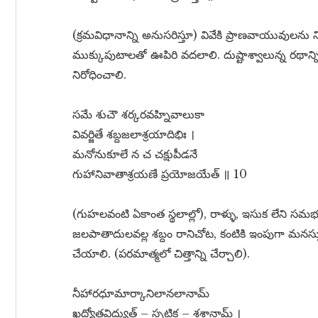
(క్రమవిధానాన్ని అనుసరిస్తూ) వివేకి ప్రాణవాయువులను 
ముక్కుపుటాలతో ఊపిరి వదలాలి. దుష్టాశ్వాలున్న రథాన్న
నిరోధించాలి.
సమే శుచౌ శర్కరవహ్నివాలుకా
వివర్జితే శబ్దజలాశ్రయాదిభిః ।
మనోనుకూలే న చ చక్షుపీడనే
గుహానివాతాశ్రయణే ప్రయోజయేత్ ॥ 10
(గుహలవంటి ఏకాంత స్థలాల్లో), రాళ్ళు, ఇసుక లేని సమభూమ
జలపాతాదులవల్ల శబ్దం రానిచోట, కంటికి ఇంపుగా మనస్స
చేయాలి. (పరమాత్మలో చిత్తాన్ని చేర్చాలి).
నీహారధూమార్కానిలానలానామ్
ఖద్యోతవిద్యుత్ – స్పటిక – శశానామ్ ।