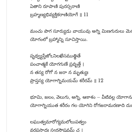
ఏతాని రూపాణి పురస్సరాణి
బ్రహ్మణ్యభివ్యక్తికరాణియోగే ॥ 11
మంచు పొగ సూర్యుడు వాయువు అగ్ని మిణగురులు మెరు
యోగంలో బ్రహ్మాన్ని సూచిస్తాయి.
పృథ్వ్యప్తేజోఽనిలఖేసముత్థితే
పంచాత్మకే యోగగుణే ప్రవృత్తే ।
న తస్య రోగో న జరా న మృత్యుః
ప్రాప్తస్య యోగాగ్నిమయమ్ శరీరమ్ ॥ 12
భూమి, జలం, వెలుగు, అగ్ని, ఆకాశం – వీటివల్ల యోగ
యోగాగ్నియుత శరీరం గల యోగిని రోగజరామరణాది దుః
లఘుత్వమారోగ్యమలోలుపత్వం
వర్ణప్రసాదః స్వరసౌష్ఠవమ్ చ ।