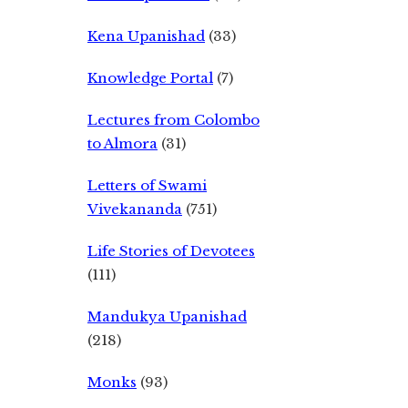
Kena Upanishad
(33)
Knowledge Portal
(7)
Lectures from Colombo
to Almora
(31)
Letters of Swami
Vivekananda
(751)
Life Stories of Devotees
(111)
Mandukya Upanishad
(218)
Monks
(93)