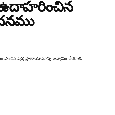
 ఉదాహరించిన
రవచనము
పొందిన వ్యక్తి ప్రాణాయామాన్ని అభ్యాసం చేయాలి.