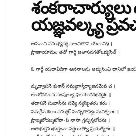
శంకరాచార్యులు
యజ్ఞవల్క్య ప్
ఆసనాని సమభ్యస్య వాంఛితాని యథావిధి ।
ప్రాణాయామం తతో గార్గి జితాసనగతోఽభ్యసేత్ ॥
ఓ గార్గీ యథావిధిగా ఆసనాలను అభ్యసించి దానిలో జయం 
మృద్వాసనే కుశాన్ సమ్యగాస్తీర్యాజినమేవ చ ।
లంబోదరం చ సంపూజ్య ఫలమోదకభక్షణైః ॥
తదాసనే సుఖాసీనః సవ్యే న్యస్యేతరం కరం ।
సమగ్రీవ శిరాః సమ్యక్ సంవృతాస్యః సునిశ్చలః ॥
ప్రాఙ్మఖోదఙ్మఖోవా-పి నాసా గ్రన్యస్తలోచనః ।
అతిభుక్తమభుక్తంవా వర్జయిత్వా ప్రయత్నతః ॥