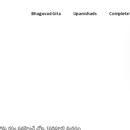
Bhagavad Gita
Upanishads
Complete
మ రసం ప్రవహించే చోట, (పరిపూర్ణ) మనస్సు