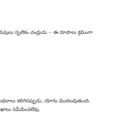
పులు స్పటికం చంద్రుడు – ఈ రూపాలు క్రమంగా
ానుభవాలు కలిగినప్పుడు, యోగం మొదలవుతుంది.
ఖాలు సమీపించలేవు.