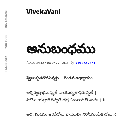
Additional
Skip
Skip
VivekaVani
to
to
menu
INSTAGRAM
main
primary
Voice
content
sidebar
of
Vivekananda
YOUTUBE
అనుబంధము
FACEBOOK
Posted on
JANUARY 22, 2015
by
VIVEKAVANI
శ్వేతాశ్వతరోపనిషత్తు – రెండవ అధ్యాయం
అగ్నిర్యత్రాభిమథ్యతే వాయుర్యత్రాధిరుధ్యతే ।
సోమో యత్రాతిరిచ్యతే తత్ర సంజాయతే మనః ॥ 6
అగ్ని మథనం జరిగేచోట, వాయువు నిరోధమయ్యే చోట, సో