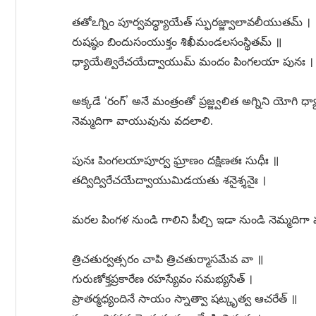
తతోఽగ్నిం పూర్వవద్ధ్యాయేత్ స్ఫురజ్జ్వాలావలీయుతమ్ ।
రుషష్ఠం బిందుసంయుక్తం శిఖీమండలసంస్థితమ్ ॥
ధ్యాయేత్విరేచయేద్వాయుమ్ మందం పింగలయా పునః ।
అక్కడే ‘రంగ్’ అనే మంత్రంతో ప్రజ్జ్వలిత అగ్నిని యోగి ధ
నెమ్మదిగా వాయువును వదలాలి.
పునః పింగలయాపూర్వ ఘ్రాణం దక్షిణతః సుధీః ॥
తద్విద్విరేచయేద్వాయుమిడయతు శనైశ్శనైః ।
మరల పింగళ నుండి గాలిని పీల్చి ఇడా నుండి నెమ్మదిగా
త్రిచతుర్వత్సరం చాపి త్రిచతుర్మాసమేవ వా ॥
గురుణోక్తప్రకారేణ రహస్యేవం సమభ్యసేత్ ।
ప్రాతర్మధ్యందినే సాయం స్నాత్వా షట్కృత్వ ఆచరేత్ ॥