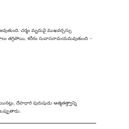
 అవుతుంది. చర్మం మృదువై ముఖవర్చస్సు
రీషాలు తగ్గిపోయి, శరీరం సువాసనామయమవుతుంది –
యినట్లు, దేహధారి పురుషుడు ఆత్మతత్త్వాన్ని
 ఒప్పుతాడు.