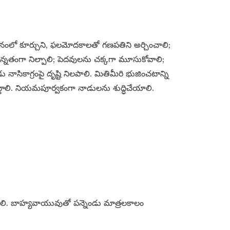
సనంలో కూర్చుని, ఫలమోదకాలతో గణపతిని అర్చించాలి;
ని ఉన్నతంగా నిల్పాలి; పెదవులను చక్కగా మూసుకోవాలి;
 నాసికాగ్రంపై దృష్టి నిలపాలి. మితిమీరి భుజించటాన్ని
ెట్టాలి. నియమపూర్వకంగా నాడులను శుద్ధిచేయాలి.
చాలి. బాహ్యవాయువుతో పన్నెండు మాత్రలకాలం