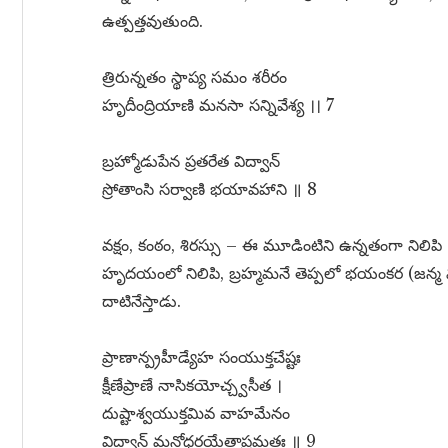
ఉత్పత్తవుతుంది.
త్రిరున్నతం స్థాప్య సమం శరీరం
హృదీంద్రియాణి మనసా సన్నివేశ్య ।। 7
బ్రహ్మోడుపేన ప్రతరేత విద్వాన్
స్రోతాంసి సర్వాణి భయావహాని ॥ 8
వక్షం, కంఠం, శిరస్సు – ఈ మూడింటిని ఉన్నతంగా నిలిపి 
హృదయంలో నిలిపి, బ్రహ్మమనే తెప్పలో భయంకర (జన్మ మ
దాటినేస్తాడు.
ప్రాణాన్ప్రహీడ్యేహ సంయుక్తచేష్టః
క్షీణేప్రాణే నాసికయోచ్చ్వసీత ।
దుష్టాశ్వయుక్తమివ వాహమేనం
విద్వాన్ మనోధరయేతాప్రమత్తః ॥ 9