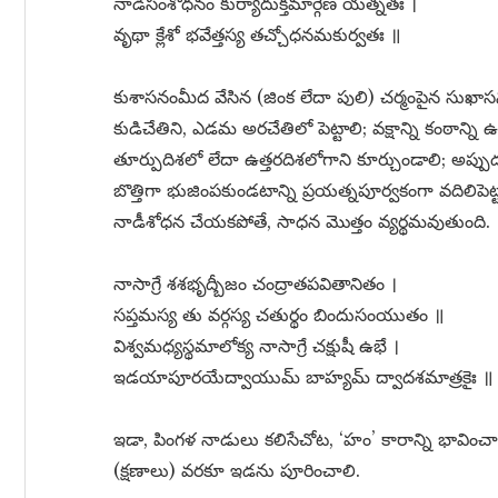
నాడీసంశోధనం కుర్యాదుక్తమార్గేణ యత్నతః ।
వృథా క్లేశో భవేత్తస్య తచ్చోధనమకుర్వతః ॥
కుశాసనంమీద వేసిన (జింక లేదా పులి) చర్మంపైన సుఖా
కుడిచేతిని, ఎడమ అరచేతిలో పెట్టాలి; వక్షాన్ని కంఠాన్
తూర్పుదిశలో లేదా ఉత్తరదిశలోగాని కూర్చుండాలి; అప్పుడు
బొత్తిగా భుజింపకుండటాన్ని ప్రయత్నపూర్వకంగా వదిలిప
నాడీశోధన చేయకపోతే, సాధన మొత్తం వ్యర్థమవుతుంది.
నాసాగ్రే శశభృద్బీజం చంద్రాతపవితానితం ।
సప్తమస్య తు వర్గస్య చతుర్థం బిందుసంయుతం ॥
విశ్వమధ్యస్థమాలోక్య నాసాగ్రే చక్షుషీ ఉభే ।
ఇడయాపూరయేద్వాయుమ్ బాహ్యమ్ ద్వాదశమాత్రకైః ॥
ఇడా, పింగళ నాడులు కలిసేచోట, ‘హం’ కారాన్ని భావిం
(క్షణాలు) వరకూ ఇడను పూరించాలి.